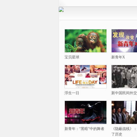
宝贝星球
新青年X
浮生一日
新中国民间外交
新青年：“黑暗”中的舞者
《隐蔽战线》：
了历史