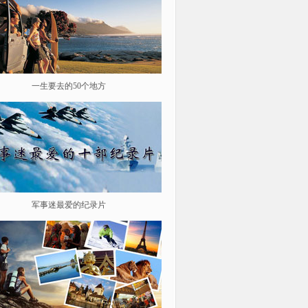
一生要去的50个地方
鉴史问廉
军事迷最爱的纪录片
遨游星际 探索宇宙