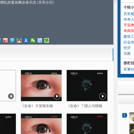
花缭乱的复杂舞步表示忠
[查看全部]
个性
历史
传奇
宇宙
奇闻
建筑
社会
经济
宫殿
按栏
军事
《生命》 8 深海生物
《生命》 7 猎人与猎物
1