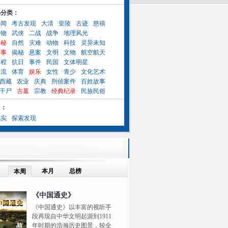
小分类：
秘闻
考古发现
大清
皇陵
古迹
慈禧
人物
武侠
二战
战争
地理风光
奥秘
自然
灾难
动物
科技
灵异未知
异事
揭秘
悬案
文明
文物
航空航天
工程
抗日
事件
民国
文体明星
名流
体育
娱乐
女性
青少
文化艺术
西藏
农业
庆典
刑侦案件
百姓故事
干尸
古墓
宗教
经典纪录
民族民俗
目：
纪实
探索发现
本月
总榜
本周
《中国通史》
《中国通史》以丰富的视听手
段再现自中华文明起源到1911
年时期的浩瀚历史图景，较全