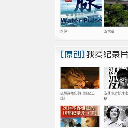
水脉
五大道
孤胆英雄们的《隐秘王
选秀幕后影片遭
国》
败