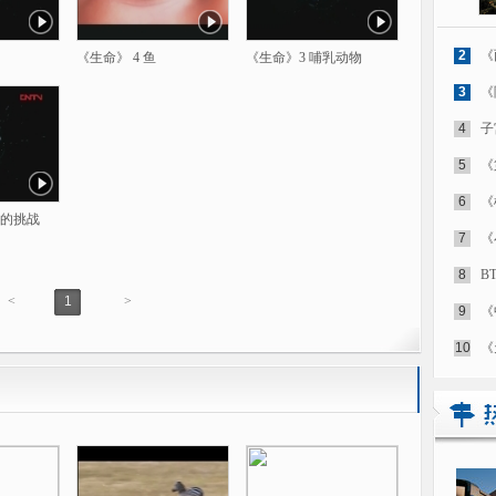
2
《
《生命》 4 鱼
《生命》3 哺乳动物
3
《
4
子
5
《
6
《
命的挑战
7
《
8
B
<
1
>
9
《
10
《