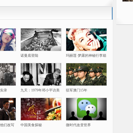
诺曼底登陆
玛丽莲·梦露的神秘行李箱
实录
九天：1979年邓小平访美
驻军澳门15年
他们改写
中国美食探秘
微时代改变世界