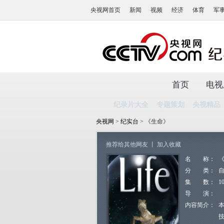
央视网首页
新闻
视频
经济
体育
军
首页
电视
纪录片大全
专题策划
央视精品
央视网
>
纪实台
> 《生命》
推荐给其他网友
丨
加入收藏
名 称：
分 类：
集 数：
1
导 演：
内容简介：