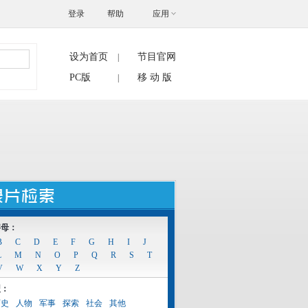
登录
帮助
应用
设为首页
节目官网
|
搜索
PC版
移 动 版
|
字母：
B
C
D
E
F
G
H
I
J
L
M
N
O
P
Q
R
S
T
V
W
X
Y
Z
型：
历史
人物
军事
探索
社会
其他