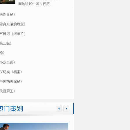
面地讲述中国古代历..
两性奥秘》
隐身东瀛的瑰宝》
宫日记（纪录片）
第三极》
枪》
小宠当家》
TV纪实《档案》
中国功夫探秘》
天涯厨王》