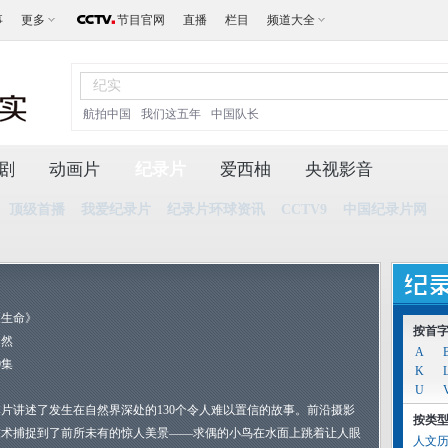
事
更多
节目官网
直播
栏目
频道大全
航拍中国
我们这五年
中国队长
剧
动画片
纪录片
爱西柚
央视影音
顶级首播
我爱纪录片
纪录片环球资讯
CCTV9
中国纪录片网
《生命》
按首
自然
A
0集
K
U
本片讲述了发生在自然界深处的130个令人难以置信的故事。前沿摄影
按类
技术捕捉到了前所未有的惊人美景——求偶的小鸟在水面上跳着让人眼
人文