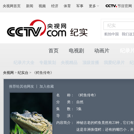
央视网首页
新闻
视频
经济
体育
军事
更多
节目官网
航拍中国
我们这
首页
电视剧
动画片
纪录
纪录片大全
专题策划
央视精品
顶级首播
我爱纪录片
纪
央视网
>
纪实台
> 《鳄鱼传奇》
推荐给其他网友
丨
加入收藏
名 称：
《鳄鱼传奇》
分 类：
自然
集 数：
5集
导 演：
内容简介：
神秘古老的鳄鱼竟然有23种，它们
这是非洲侏儒鳄；还有的嘴巴小，并