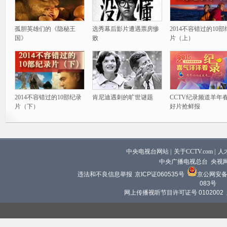
孤胆英雄们的《隐秘王
选秀幕后影片遭遇票房惨
2014不容错过的10
国》
败
片（上）
2014不容错过的10部纪录
肯尼迪遇刺的旷世谜题
CCTV纪录频道羊年
片（下）
好片抢鲜报
中央电视台网站
|
关于CCTV.com
|
人
中央广播电视总台 央视
违法和不良信息举报
京ICP证060535号
京公网安备 1
083号
网上传播视听节目许可证号 0102002