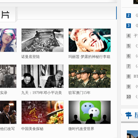
2
《
3
《
4
子
5
《
6
《
诺曼底登陆
玛丽莲·梦露的神秘行李箱
7
《
8
B
9
《
实录
九天：1979年邓小平访美
驻军澳门15年
10
《
他们改写
中国美食探秘
微时代改变世界