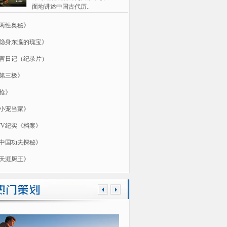
面地讲述中国古代历..
两性奥秘》
隐身东瀛的瑰宝》
宫日记（纪录片）
第三极》
枪》
小宠当家》
TV纪实《档案》
中国功夫探秘》
天涯厨王》