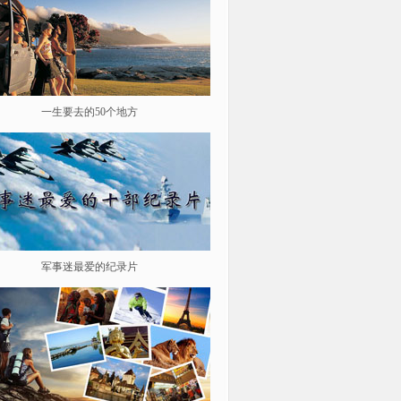
一生要去的50个地方
鉴史问廉
军事迷最爱的纪录片
遨游星际 探索宇宙