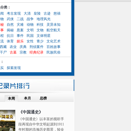
小分类：
秘闻
考古发现
大清
皇陵
古迹
慈禧
人物
武侠
二战
战争
地理风光
奥秘
自然
灾难
动物
科技
灵异未知
异事
揭秘
悬案
文明
文物
航空航天
工程
抗日
事件
民国
文体明星
名流
体育
娱乐
女性
青少
文化艺术
西藏
农业
庆典
刑侦案件
百姓故事
干尸
古墓
宗教
经典纪录
民族民俗
目：
纪实
探索发现
本月
总榜
本周
《中国通史》
《中国通史》以丰富的视听手
段再现自中华文明起源到1911
年时期的浩瀚历史图景，较全