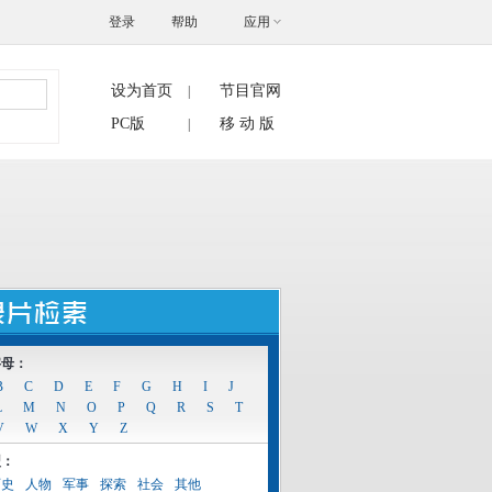
登录
帮助
应用
设为首页
节目官网
|
搜索
PC版
移 动 版
|
字母：
B
C
D
E
F
G
H
I
J
L
M
N
O
P
Q
R
S
T
V
W
X
Y
Z
型：
历史
人物
军事
探索
社会
其他