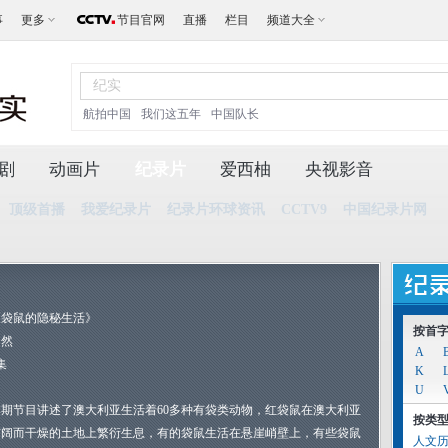
事
更多
节目官网
直播
栏目
频道大全
航拍中国
我们这五年
中国队长
剧
动画片
纪录片
爱西柚
央视影音
顶级首播
我爱纪录片
纪录片环球资讯
CCTV9
中国纪录片网
《袋鼠的隐秘生活》
按首
自然
A
集
K
U
本期节目讲述了澳大利亚生活着60多种有袋类动物，红袋鼠在澳大利亚
按类
广阔而干燥的土地上繁衍生息，有的袋鼠生活在悬崖峭壁上，有些袋鼠
人文