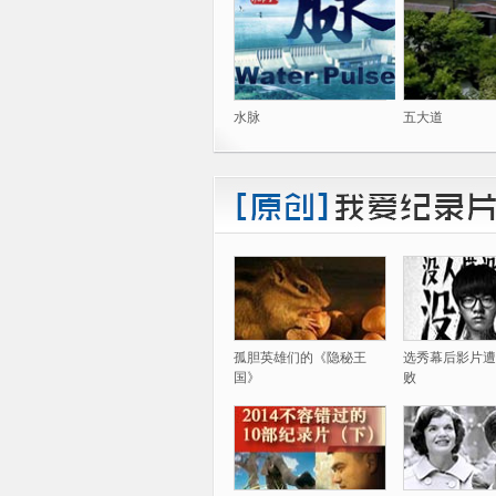
水脉
五大道
孤胆英雄们的《隐秘王
选秀幕后影片遭
国》
败