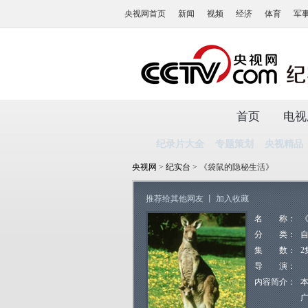
央视网首页
新闻
视频
经济
体育
军
首页
电视
纪录片大全
专题策划
央视精品
央视网
>
纪实台
> 《袋鼠的隐秘生活》
推荐给其他网友
丨
加入收藏
名 称：
分 类：
集 数：
2
导 演：
内容简介：