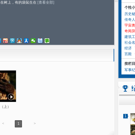
住在树上，有的袋鼠生在
[查看全部]
个性
历史
传奇
宇宙
奇闻
建筑
社会
经济
宫殿
按栏
军事
（上）
1
<
1
>