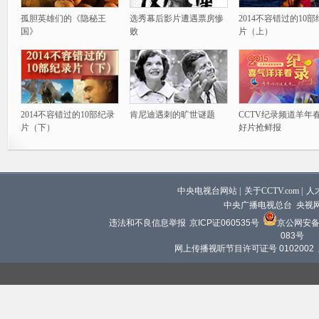
孤胆英雄们的《隐秘王
选秀幕后影片遭遇票房惨
2014不容错过的10
国》
败
片（上）
2014不容错过的10部纪录
肯尼迪遇刺的旷世谜题
CCTV纪录频道羊年
片（下）
好片抢鲜报
中央电视台网站
|
关于CCTV.com
|
人
中央广播电视总台 央视
违法和不良信息举报
京ICP证060535号
京公网安备 1
083号
网上传播视听节目许可证号 0102002