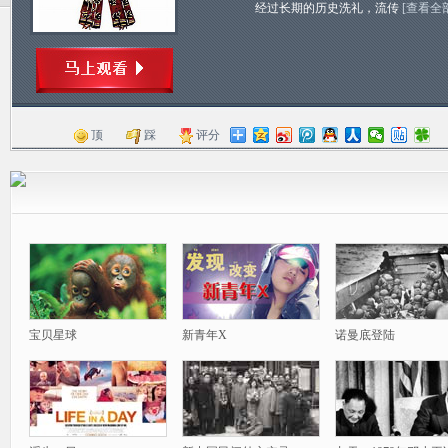
经过长期的历史洗礼，流传
[查看全
顶
踩
评分
宝贝星球
新青年X
诺曼底登陆