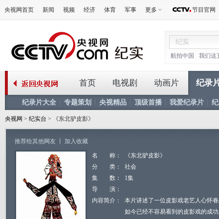
央视网首页
新闻
视频
经济
体育
军事
更多
节目官网
航拍中国
我们这
首页
电视剧
动画片
纪录
纪录片大全
专题策划
央视精品
顶级首播
我爱纪录片
纪
央视网
>
纪实台
> 《东北驴皮影》
推荐给其他网友
丨
加入收藏
名 称：
《东北驴皮影》
分 类：
社会
集 数：
1集
导 演：
内容简介：
本片讲述了一位皮影戏老艺人心怀眷
如今已经不容易看到的皮影戏的成功