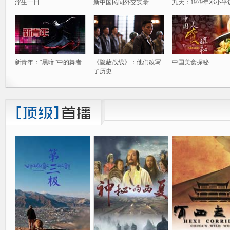
浮生一日
新中国民间外交实录
九天：1979年邓小平
新青年：“黑暗”中的舞者
《隐蔽战线》：他们改写
中国美食探秘
了历史