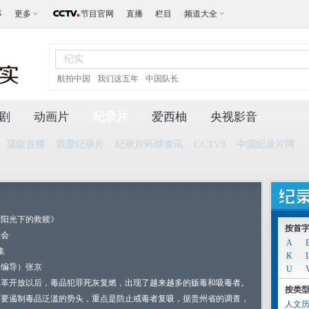
事
更多
节目官网
直播
栏目
频道大全
航拍中国
我们这五年
中国队长
剧
动画片
纪录片
爱西柚
央视影音
顶级首播
我爱纪录片
纪录片环球资讯
CCTV9
中国纪录片网
《阳光下的救赎》
按首
社会
A
集
K
（编导）张京
U
改革开放以后，毒品犯罪死灰复燃，出现了越来越多的贩毒和吸毒者。
按类
而要遏制毒品泛滥的势头，重点是防止戒毒者复吸，据贵州省的调查，
人文