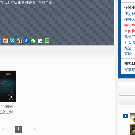
0%以上的吸毒者都是复
[查看全部]
个性
历史
传奇
宇宙
奇闻
建筑
社会
经济
宫殿
按栏
军事
115 阳光下
正义之剑
1
<
1
>