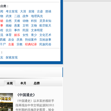
小分类：
秘闻
考古发现
大清
皇陵
古迹
慈禧
人物
武侠
二战
战争
地理风光
奥秘
自然
灾难
动物
科技
灵异未知
异事
揭秘
悬案
文明
文物
航空航天
工程
抗日
事件
民国
文体明星
名流
体育
娱乐
女性
青少
文化艺术
西藏
农业
庆典
刑侦案件
百姓故事
干尸
古墓
宗教
经典纪录
民族民俗
目：
纪实
探索发现
本月
总榜
本周
《中国通史》
《中国通史》以丰富的视听手
段再现自中华文明起源到1911
年时期的浩瀚历史图景，较全