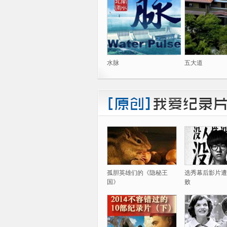
水脉
五大道
孤胆英雄们的《隐秘王
选秀幕后影片遭
国》
败