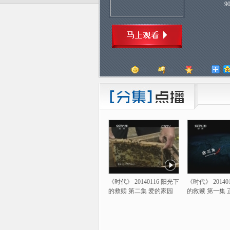
9
顶
踩
评分
《时代》 20140116 阳光下
《时代》 20140
的救赎 第二集 爱的家园
的救赎 第一集 