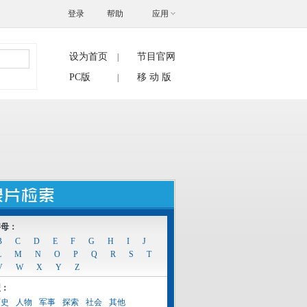
登录
帮助
应用
设为首页
节目官网
|
搜索
PC版
移 动 版
|
字母：
B
C
D
E
F
G
H
I
J
L
M
N
O
P
Q
R
S
T
V
W
X
Y
Z
型：
历史
人物
军事
探索
社会
其他