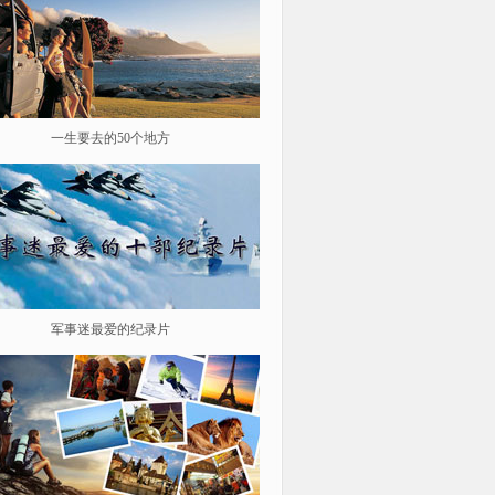
一生要去的50个地方
鉴史问廉
军事迷最爱的纪录片
遨游星际 探索宇宙