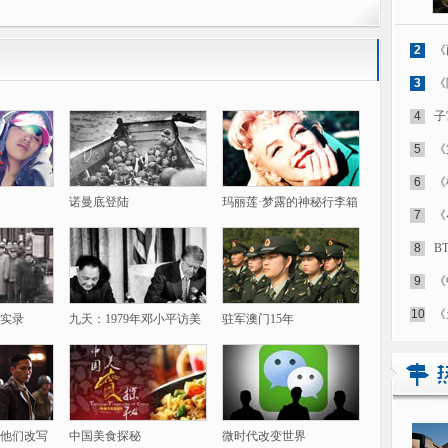
2
《
3
《
4
子
5
《
6
《
诺曼底登陆
玛丽莲·梦露的神秘行李箱
7
《
8
B
9
《
10
《
实录
九天：1979年邓小平访美
驻军澳门15年
他们改写
中国美食探秘
微时代改变世界