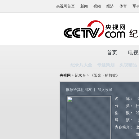
央视网首页
新闻
视频
经济
体育
军
首页
电视
纪录片大全
专题策划
央视精品
央视网
>
纪实台
> 《阳光下的救赎》
推荐给其他网友
丨
加入收藏
名 称：
分 类：
集 数：
2
导 演：
内容简介：