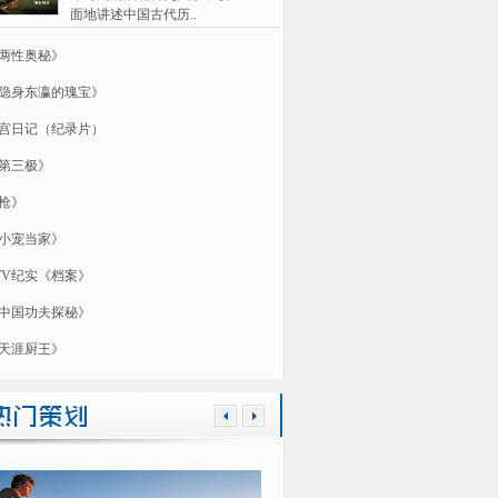
面地讲述中国古代历..
两性奥秘》
隐身东瀛的瑰宝》
宫日记（纪录片）
第三极》
枪》
小宠当家》
TV纪实《档案》
中国功夫探秘》
天涯厨王》