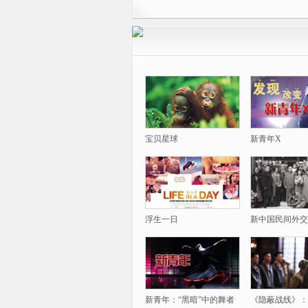
宝贝星球
新青年X
浮生一日
新中国民间外交
新青年：“黑暗”中的舞者
《隐蔽战线》：