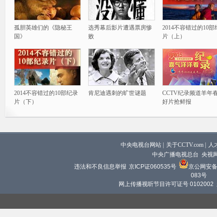
孤胆英雄们的《隐秘王
选秀幕后影片遭遇票房惨
2014不容错过的10
国》
败
片（上）
2014不容错过的10部纪录
肯尼迪遇刺的旷世谜题
CCTV纪录频道羊年
片（下）
好片抢鲜报
中央电视台网站
|
关于CCTV.com
|
人
中央广播电视总台 央视
违法和不良信息举报
京ICP证060535号
京公网安备 1
083号
网上传播视听节目许可证号 0102002