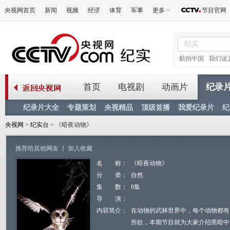
央视网首页
新闻
视频
经济
体育
军事
更多
节目官网
航拍中国
我们这
首页
电视剧
动画片
纪录
纪录片大全
专题策划
央视精品
顶级首播
我爱纪录片
纪
央视网
>
纪实台
> 《暗夜动物》
推荐给其他网友
丨
加入收藏
名 称：
《暗夜动物》
分 类：
自然
集 数：
6集
导 演：
内容简介：
在动物的武林世界中，每个动物都有
所欲，本期节目就为大家介绍黑暗中