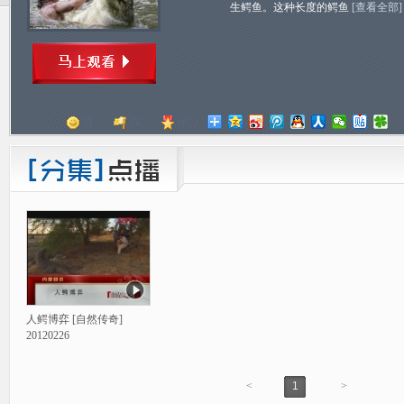
生鳄鱼。这种长度的鳄鱼
[查看全部]
顶
踩
评分
人鳄博弈 [自然传奇]
20120226
<
1
>