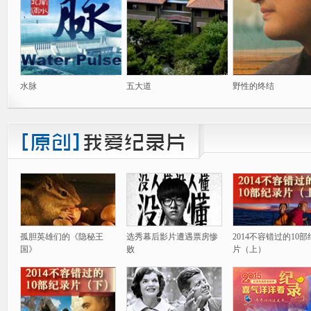
水脉
五大道
野性的终结
孤胆英雄们的《隐秘王
选秀幕后影片遭遇票房惨
2014不容错过的10
国》
败
片（上）