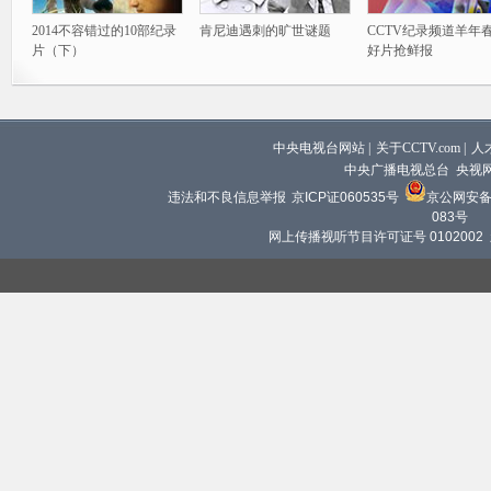
2014不容错过的10部纪录
肯尼迪遇刺的旷世谜题
CCTV纪录频道羊年
片（下）
好片抢鲜报
中央电视台网站
|
关于CCTV.com
|
人
中央广播电视总台 央视
违法和不良信息举报
京ICP证060535号
京公网安备 1
083号
网上传播视听节目许可证号 0102002