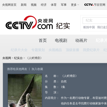
央视网首页
新闻
视频
经济
体育
军事
更多
节目官网
航拍中国
我们这
首页
电视剧
动画片
纪录
纪录片大全
专题策划
央视精品
顶级首播
我爱纪录片
纪
央视网
>
纪实台
> 《人鳄博弈》
推荐给其他网友
丨
加入收藏
名 称：
《人鳄博弈》
分 类：
自然
集 数：
1集
导 演：
内容简介：
作为一名爬行动物专家，布雷迪对爬
他的任务是去寻找爬行动物家族中体格