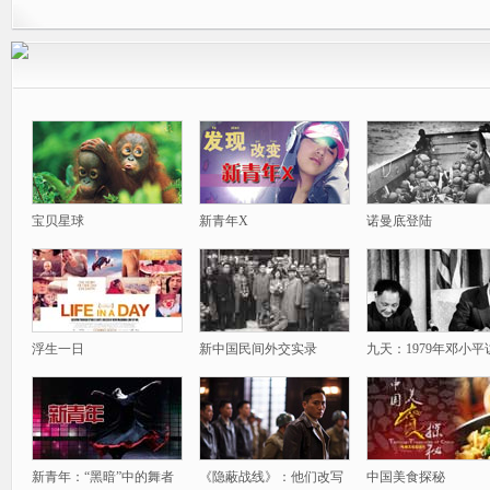
宝贝星球
新青年X
诺曼底登陆
浮生一日
新中国民间外交实录
九天：1979年邓小平
新青年：“黑暗”中的舞者
《隐蔽战线》：他们改写
中国美食探秘