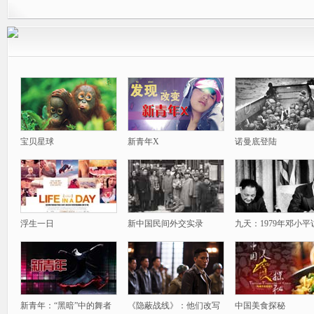
宝贝星球
新青年X
诺曼底登陆
浮生一日
新中国民间外交实录
九天：1979年邓小平
新青年：“黑暗”中的舞者
《隐蔽战线》：他们改写
中国美食探秘