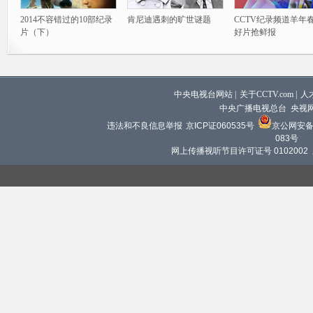
2014不容错过的10部纪录
肯尼迪遇刺的旷世谜题
CCTV纪录频道羊年
片（下）
好片抢鲜报
中央电视台网站
|
关于CCTV.com
|
人
中央广播电视总台 央视
违法和不良信息举报
京ICP证060535号
京公网安备 1
083号
网上传播视听节目许可证号 0102002