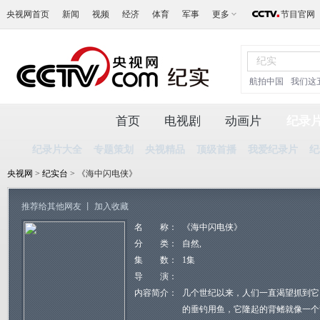
央视网首页
新闻
视频
经济
体育
军事
更多
节目官网
航拍中国
我们这
首页
电视剧
动画片
纪录
纪录片大全
专题策划
央视精品
顶级首播
我爱纪录片
纪
央视网
>
纪实台
> 《海中闪电侠》
推荐给其他网友
丨
加入收藏
名 称：
《海中闪电侠》
分 类：
自然,
集 数：
1集
导 演：
内容简介：
几个世纪以来，人们一直渴望抓到它
的垂钓用鱼，它隆起的背鳍就像一个