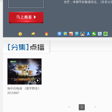
光芒，本期节目敬请关注。
[查看全
顶
踩
评分
海中闪电侠 《寰宇野生》
20110907
<
1
>