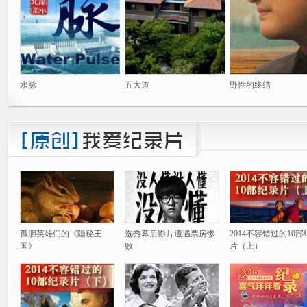
水脉
五大道
野性的终结
孤胆英雄们的《隐秘王
选秀幕后影片遭遇票房惨
2014不容错过的10
国》
败
片（上）