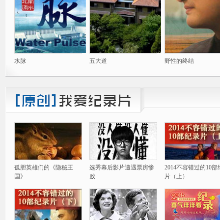
水脉
五大道
野性的终结
孤胆英雄们的《隐秘王
选秀幕后影片遭遇票房惨
2014不容错过的10
国》
败
片（上）