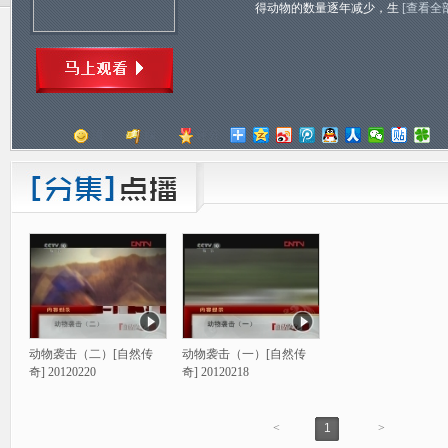
得动物的数量逐年减少，生
[查看全
顶
踩
评分
动物袭击（二）[自然传
动物袭击（一）[自然传
奇] 20120220
奇] 20120218
<
1
>