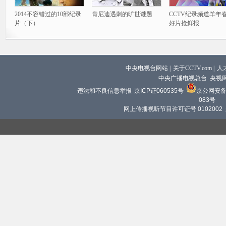
2014不容错过的10部纪录
肯尼迪遇刺的旷世谜题
CCTV纪录频道羊年
片（下）
好片抢鲜报
中央电视台网站
|
关于CCTV.com
|
人
中央广播电视总台 央视
违法和不良信息举报
京ICP证060535号
京公网安备 1
083号
网上传播视听节目许可证号 0102002