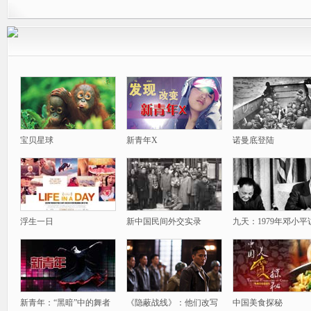
宝贝星球
新青年X
诺曼底登陆
浮生一日
新中国民间外交实录
九天：1979年邓小平
新青年：“黑暗”中的舞者
《隐蔽战线》：他们改写
中国美食探秘