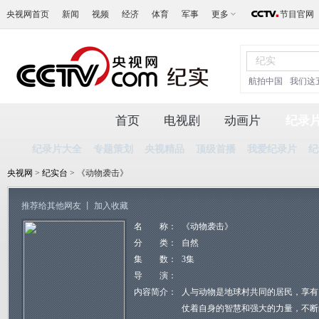
央视网首页
新闻
视频
经济
体育
军事
更多
节目官网
航拍中国
我们这
首页
电视剧
动画片
纪录
纪录片大全
专题策划
央视精品
顶级首播
我爱纪录片
纪
央视网
>
纪实台
> 《动物袭击》
推荐给其他网友
丨
加入收藏
名 称：
《动物袭击》
分 类：
自然
集 数：
3集
导 演：
内容简介：
人与动物是地球村共同的居民，享有
仗着自身的智慧和强大的力量，不断