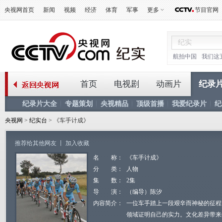
央视网首页
新闻
视频
经济
体育
军事
更多
节目官网
航拍中国
我们这
首页
电视剧
动画片
纪录
纪录片大全
专题策划
央视精品
顶级首播
我爱纪录片
纪
央视网
>
纪实台
> 《车手计成》
推荐给其他网友
丨
加入收藏
名 称：
《车手计成》
分 类：
人物
集 数：
2集
导 演：
（编导）陈汐
内容简介：
一位车手踏上一段艰辛而神秘的征程
领域证明自己的实力。文化差异带来