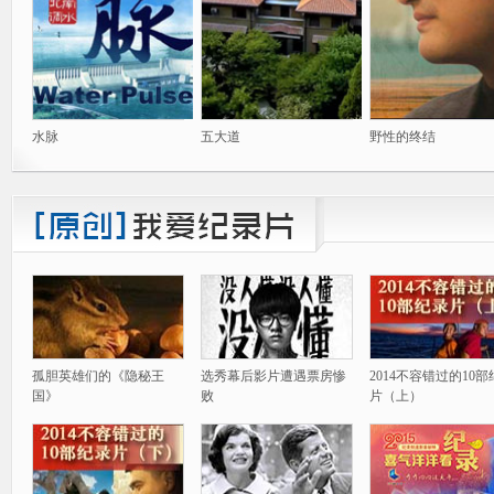
水脉
五大道
野性的终结
孤胆英雄们的《隐秘王
选秀幕后影片遭遇票房惨
2014不容错过的10
国》
败
片（上）