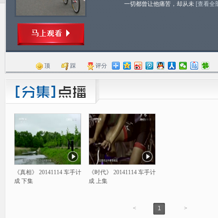
一切都曾让他痛苦，却从未
[查看全
顶
踩
评分
《真相》 20141114 车手计
《时代》 20141114 车手计
成 下集
成 上集
<
1
>