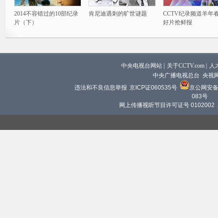
2014不容错过的10部纪录
肯尼迪遇刺的旷世谜题
CCTV纪录频道羊年
片（下）
好片抢鲜报
中央电视台网站
|
关于CCTV.com
|
人
中央广播电视总台 央视
违法和不良信息举报
京ICP证060535号
京公网安备 1
083号
网上传播视听节目许可证号 0102002