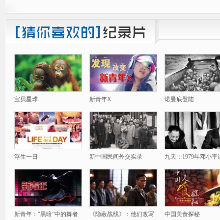
宝贝星球
新青年X
诺曼底登陆
浮生一日
新中国民间外交实录
九天：1979年邓小平
新青年：“黑暗”中的舞者
《隐蔽战线》：他们改写
中国美食探秘