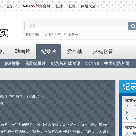
事
更多
节目官网
直播
栏目
频道大全
航拍中国
我们这五年
中国队长
剧
动画片
纪录片
爱西柚
央视影音
顶级首播
我爱纪录片
纪录片环球资讯
CCTV9
中国纪录片网
》
《蜂鸟 空中舞者（精编版）》
按首
自然
A
K
U
蜂鸟是一种非凡的鸟类，它们引人注目，美丽迷人，动人心魄。蜂鸟始
按类
终挣扎在生存边缘，但蜂鸟天生就有战胜困难的秘诀。也许，上天赐予
人文