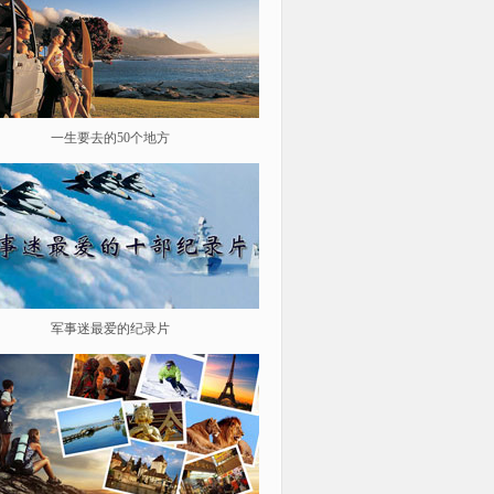
一生要去的50个地方
鉴史问廉
军事迷最爱的纪录片
遨游星际 探索宇宙