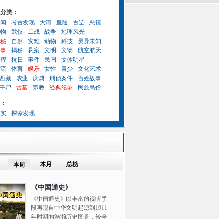
小分类：
秘闻
考古发现
大清
皇陵
古迹
慈禧
人物
武侠
二战
战争
地理风光
奥秘
自然
灾难
动物
科技
灵异未知
异事
揭秘
悬案
文明
文物
航空航天
工程
抗日
事件
民国
文体明星
名流
体育
娱乐
女性
青少
文化艺术
西藏
农业
庆典
刑侦案件
百姓故事
干尸
古墓
宗教
经典纪录
民族民俗
目：
纪实
探索发现
本月
总榜
本周
《中国通史》
《中国通史》以丰富的视听手
段再现自中华文明起源到1911
年时期的浩瀚历史图景，较全