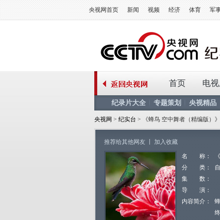
央视网首页
新闻
视频
经济
体育
军
首页
电视
纪录片大全
专题策划
央视精品
央视网
>
纪实台
> 《蜂鸟 空中舞者（精编版）
推荐给其他网友
丨
加入收藏
名 称：
分 类：
集 数：
导 演：
内容简介：