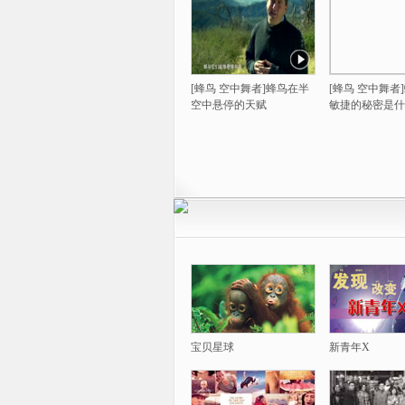
[蜂鸟 空中舞者]蜂鸟在半
[蜂鸟 空中舞者
空中悬停的天赋
敏捷的秘密是什
宝贝星球
新青年X