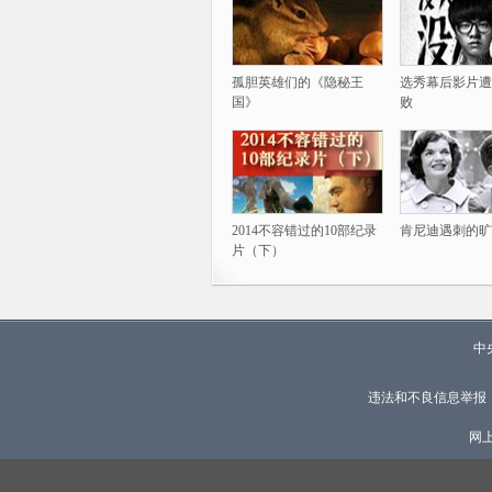
孤胆英雄们的《隐秘王
选秀幕后影片遭
国》
败
2014不容错过的10部纪录
肯尼迪遇刺的旷
片（下）
中
违法和不良信息举报
网上