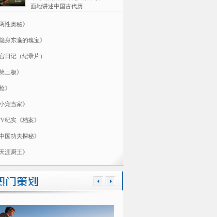
面地讲述中国古代历..
两性奥秘》
隐身东瀛的瑰宝》
宫日记（纪录片）
第三极》
枪》
小宠当家》
TV纪实《档案》
中国功夫探秘》
天涯厨王》