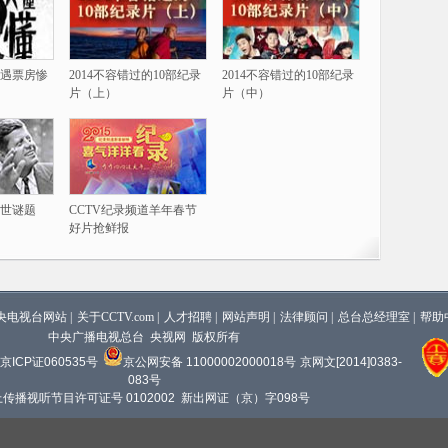
遇票房惨
2014不容错过的10部纪录
2014不容错过的10部纪录
片（上）
片（中）
世谜题
CCTV纪录频道羊年春节
好片抢鲜报
央电视台网站
|
关于CCTV.com
|
人才招聘
|
网站声明
|
法律顾问
|
总台总经理室
|
帮助
中央广播电视总台 央视网 版权所有
京ICP证060535号
京公网安备 11000002000018号
京网文[2014]0383-
083号
传播视听节目许可证号 0102002 新出网证（京）字098号