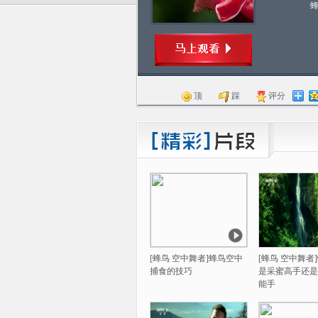
顶
踩
评分
[蜂鸟 空中舞者]蜂鸟空中
[蜂鸟 空中舞者
捕食的技巧
是采蜜高手还是
能手