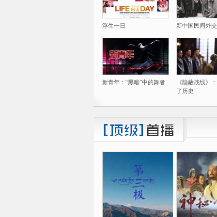
浮生一日
新中国民间外交
新青年：“黑暗”中的舞者
《隐蔽战线》：
了历史