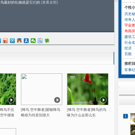
蜂鸟最好的礼物就是它们的
[查看全部]
个性
历史
传奇
宇宙
奇闻
建筑
社会
经济
宫殿
按栏
军事
]蜂鸟不仅
[蜂鸟 空中舞者]紫喉蜂鸟
[蜂鸟 空中舞者]蜂鸟的鸟
空中捕食
雌雄为何差别很大
喙为什么会那么长
1