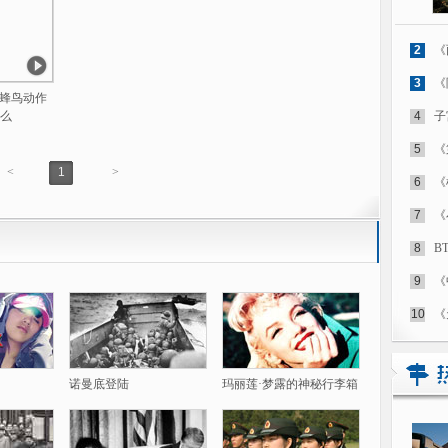
2
《
3
《
]蜂鸟动作
么
4
子
5
《
<
1
>
6
《
7
《
8
B
9
《
10
《
诺曼底登陆
玛丽莲·梦露的神秘行李箱