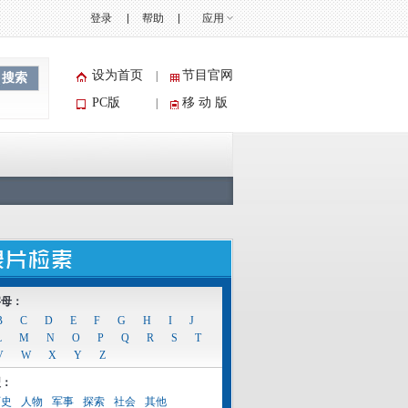
登录
帮助
应用
设为首页
节目官网
|
搜索
PC版
移 动 版
|
字母：
B
C
D
E
F
G
H
I
J
L
M
N
O
P
Q
R
S
T
V
W
X
Y
Z
型：
历史
人物
军事
探索
社会
其他