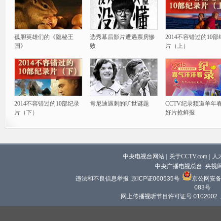
孤胆英雄们的《隐秘王
选秀幕后影片遭遇票房惨
2014不容错过的10
国》
败
片（上）
2014不容错过的10部纪录
肯尼迪遇刺的旷世谜题
CCTV纪录频道羊年
片（下）
好片抢鲜报
中央电视台网站
|
关于CCTV.com
|
人
中央广播电视总台 央视
违法和不良信息举报
京ICP证060535号
京公网安备 1
083号
网上传播视听节目许可证号 0102002