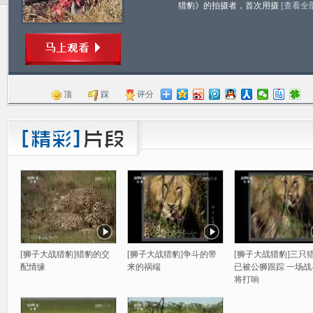
猎豹》的拍摄者，首次用摄
[查看全
顶
踩
评分
[狮子大战猎豹]猎豹的交
[狮子大战猎豹]争斗的带
[狮子大战猎豹]三只
配情缘
来的祸端
已被公狮跟踪 一场战
将打响