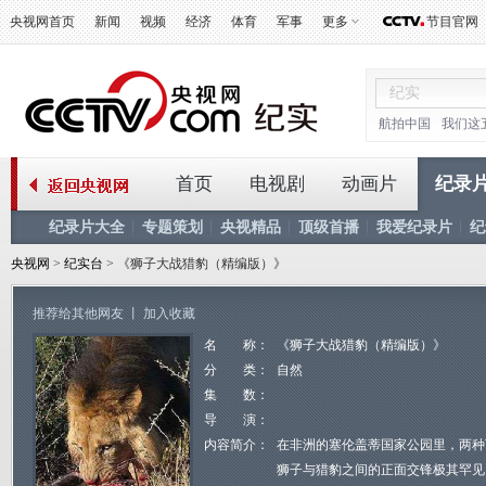
央视网首页
新闻
视频
经济
体育
军事
更多
节目官网
航拍中国
我们这
首页
电视剧
动画片
纪录
纪录片大全
专题策划
央视精品
顶级首播
我爱纪录片
纪
央视网
>
纪实台
> 《狮子大战猎豹（精编版）》
推荐给其他网友
丨
加入收藏
名 称：
《狮子大战猎豹（精编版）》
分 类：
自然
集 数：
导 演：
内容简介：
在非洲的塞伦盖蒂国家公园里，两种
狮子与猎豹之间的正面交锋极其罕见