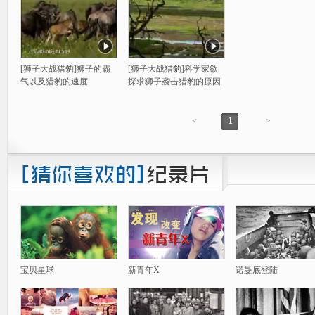
[狮子大战猎豹]狮子的霸
[狮子大战猎豹]科学家欲
气以及猎豹的速度
探求狮子袭击猎豹的原因
<
1
>
宝贝星球
新青年X
诺曼底登陆