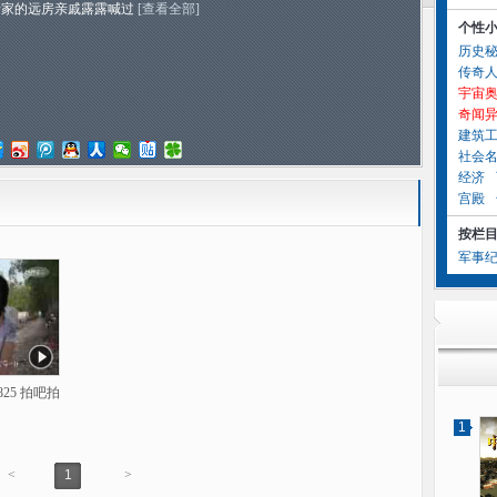
老家的远房亲戚露露喊过
[查看全部]
个性
历史
传奇
宇宙
奇闻
建筑
社会
经济
宫殿
按栏
军事
825 拍吧拍
1
<
1
>