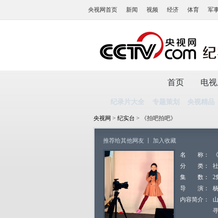
央视网首页
新闻
视频
经济
体育
军
首页
电视
纪录片大全
专题策划
央视精品
央视网
>
纪实台
> 《拍吧拍吧》
推荐给其他网友
丨
加入收藏
名 称：
分 类：
集 数：
2
导 演：
内容简介：