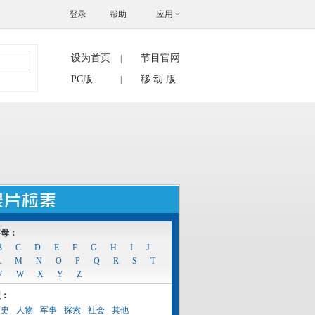
登录
帮助
应用
设为首页
节目官网
|
搜索
PC版
移 动 版
|
字母：
B
C
D
E
F
G
H
I
J
L
M
N
O
P
Q
R
S
T
V
W
X
Y
Z
型：
历史
人物
军事
探索
社会
其他