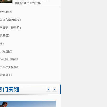
面地讲述中国古代历..
两性奥秘》
隐身东瀛的瑰宝》
宫日记（纪录片）
第三极》
枪》
小宠当家》
TV纪实《档案》
中国功夫探秘》
天涯厨王》