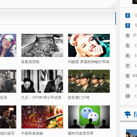
2
《
3
《
4
子
5
《
6
《
诺曼底登陆
玛丽莲·梦露的神秘行李箱
7
《
8
B
9
《
10
《
实录
九天：1979年邓小平访美
驻军澳门15年
他们改写
中国美食探秘
微时代改变世界