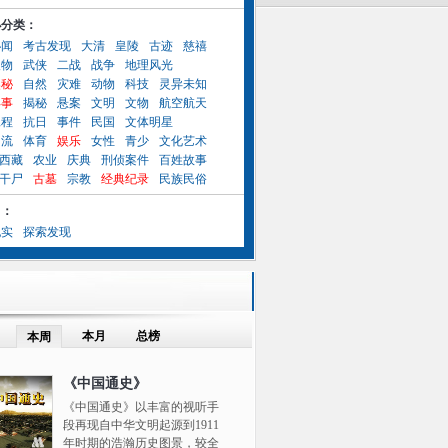
小分类：
秘闻
考古发现
大清
皇陵
古迹
慈禧
人物
武侠
二战
战争
地理风光
奥秘
自然
灾难
动物
科技
灵异未知
异事
揭秘
悬案
文明
文物
航空航天
工程
抗日
事件
民国
文体明星
名流
体育
娱乐
女性
青少
文化艺术
西藏
农业
庆典
刑侦案件
百姓故事
干尸
古墓
宗教
经典纪录
民族民俗
目：
纪实
探索发现
本月
总榜
本周
《中国通史》
《中国通史》以丰富的视听手
段再现自中华文明起源到1911
年时期的浩瀚历史图景，较全