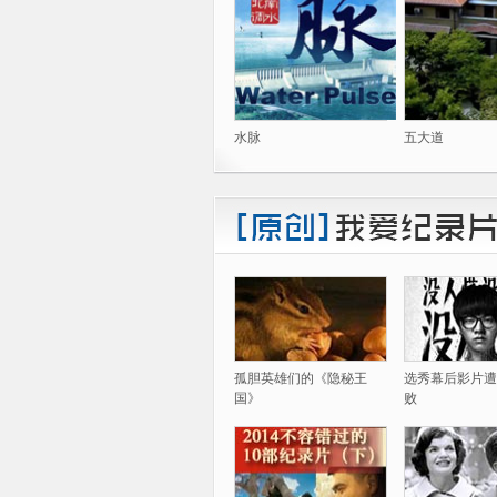
水脉
五大道
孤胆英雄们的《隐秘王
选秀幕后影片遭
国》
败