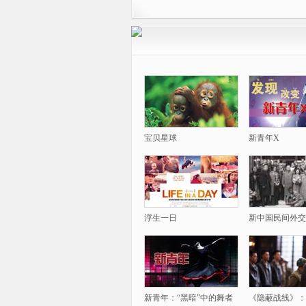
宝贝星球
新青年X
浮生一日
新中国民间外交
新青年：“黑暗”中的舞者
《隐蔽战线》：