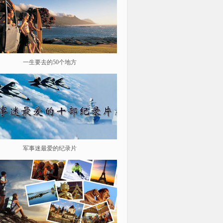
一生要去的50个地方
鉴史问廉
军事迷最爱的纪录片
遨游星际 探索宇宙