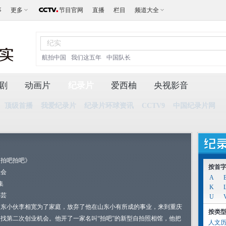
事
更多
节目官网
直播
栏目
频道大全
航拍中国
我们这五年
中国队长
剧
动画片
纪录片
爱西柚
央视影音
顶级首播
我爱纪录片
纪录片环球资讯
CCTV9
中国纪录片网
《拍吧拍吧》
按首
社会
A
集
K
杨芸
U
山东小伙李相宽为了家庭，放弃了他在山东小有所成的事业，来到重庆
按类
寻找第二次创业机会。他开了一家名叫“拍吧”的新型自拍照相馆，他把
人文