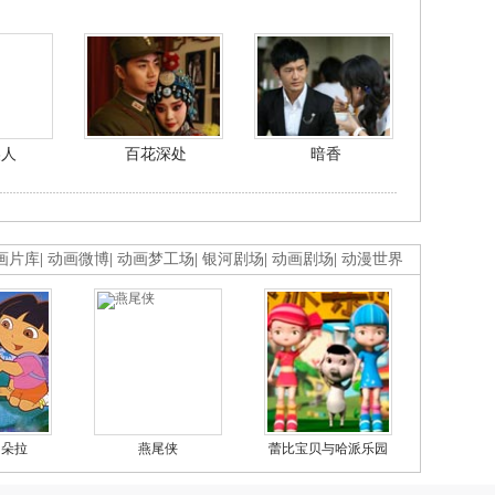
美人
百花深处
暗香
画片库
|
动画微博
|
动画梦工场
|
银河剧场
|
动画剧场
|
动漫世界
的朵拉
燕尾侠
蕾比宝贝与哈派乐园