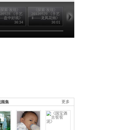
探索·发现》
《探索·发现》
《探索·发现》
《探索·发现
120528 《手艺
20120529 《手艺
20120530 《手艺
20120531 《
——盘中好戏》
Ⅱ——龙凤花烛》
Ⅱ——竹刻留青》
Ⅱ——纤毫毕
36:34
36:01
36:40
36
视频集
更多