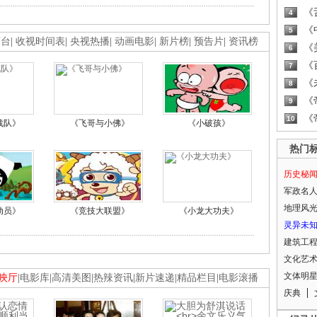
《
4
《
5
画台
|
收视时间表
|
央视热播
|
动画电影
|
新片榜
|
预告片
|
资讯榜
《
6
《
7
《
8
《
9
《
10
战队》
《飞哥与小佛》
《小破孩》
热门
历史秘
军政名
地理风
动员》
《竞技大联盟》
《小龙大功夫》
灵异未
建筑工
文化艺
文体明
映厅
|
电影库
|
高清美图
|
热辣资讯
|
新片速递
|
精品栏目
|
电影滚播
庆典