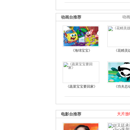
动画台推荐
动
《海绵宝宝》
《花精灵
《蔬菜宝宝要回家》
《功夫总
电影台推荐
大片放