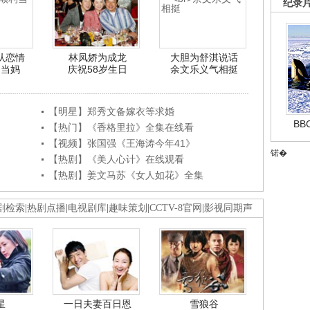
纪录
认恋情
林凤娇为成龙
大胆为舒淇说话
利当妈
庆祝58岁生日
余文乐义气相挺
【明星】郑秀文备嫁衣等求婚
B
【热门】《香格里拉》全集在线看
【视频】张国强《王海涛今年41》
锘�
【热剧】《美人心计》在线观看
【热剧】姜文马苏《女人如花》全集
剧检索
|
热剧点播
|
电视剧库
|
趣味策划
|
CCTV-8官网
|
影视同期声
星
一日夫妻百日恩
雪狼谷