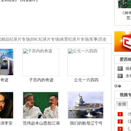
【
复制链接
】【
转发邮件
】
《神
荒
视精品纪录片专场
|
BBC纪录片专场
|
体育纪录片专场
|
军事
|
历史
爱西
揭
1
永
2
程奇迹
子宫内的奇迹
公元一六四四
锘�
视频
本周
《
1
《
2
导演李安
范伟赵本山恩怨江湖
我们的航母辽宁号
《
3