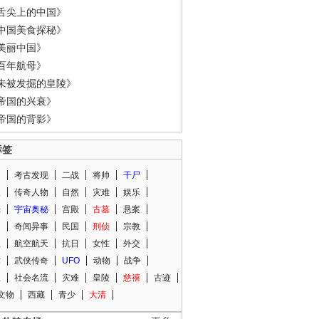
舌尖上的中国》
中国美食探秘》
美丽中国》
百年航母》
未被发掘的皇陵》
帝国的兴衰》
帝国的背影》
标签
闻
考古发现
二战
将帅
干尸
人
传奇人物
自然
灾难
娱乐
光
宇宙奥秘
宫殿
古墓
悬案
知
奇闻异事
民国
刑侦
宗教
程
航空航天
抗日
女性
外交
术
武侠传奇
UFO
动物
战争
星
社会名流
灾难
皇陵
慈禧
古迹
文物
西藏
青少
大清