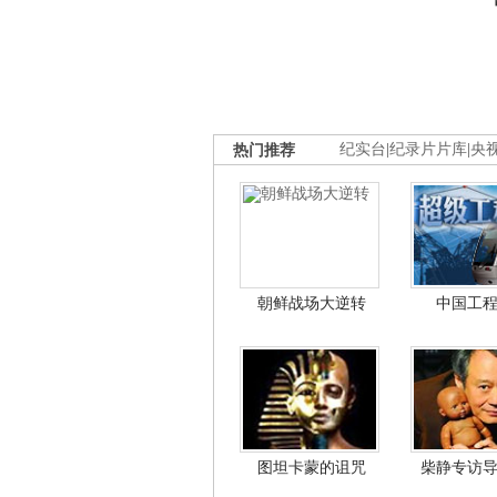
热门推荐
纪实台
|
纪录片片库
|
央
朝鲜战场大逆转
中国工
图坦卡蒙的诅咒
柴静专访