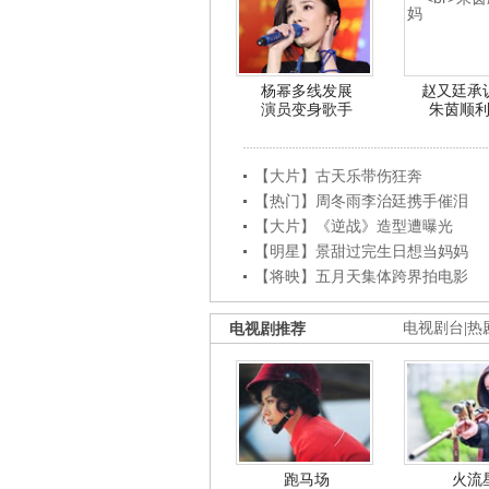
杨幂多线发展
赵又廷承
演员变身歌手
朱茵顺
【大片】古天乐带伤狂奔
【热门】周冬雨李治廷携手催泪
【大片】《逆战》造型遭曝光
【明星】景甜过完生日想当妈妈
【将映】五月天集体跨界拍电影
电视剧推荐
电视剧台
|
热
跑马场
火流