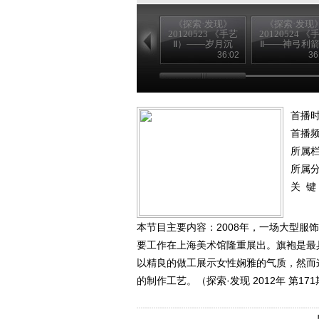
《探索·发现》
《探索·发现
20120523 《手艺
20120524 《
Ⅱ）——岁月沉
Ⅱ——神弓利
香》
36:02
36
首播时
首播
所属
所属
关 键
本节目主要内容：2008年，一场大型
要工作在上海美术馆隆重展出。旗袍是最
以精良的做工展示女性娴雅的气质，然而
的制作工艺。（探索·发现 2012年 第17