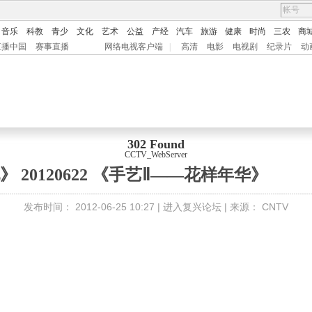
音乐
科教
青少
文化
艺术
公益
产经
汽车
旅游
健康
时尚
三农
商
直播中国
赛事直播
网络电视客户端
|
高清
电影
电视剧
纪录片
动
302 Found
CCTV_WebServer
 20120622 《手艺Ⅱ——花样年华》
发布时间：
2012-06-25 10:27 |
进入复兴论坛
| 来源：
CNTV