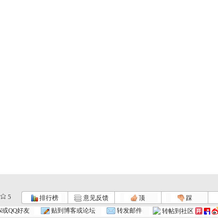
5
排行榜
意见反馈
顶
踩
N或QQ好友
贴到博客或论坛
转发邮件
转帖到社区