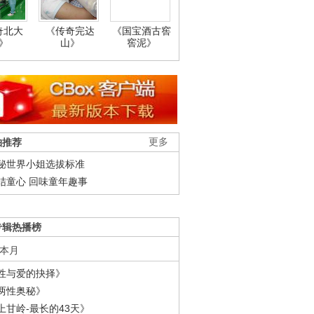
奇北大
《传奇完达
《国宝酒古窖
》
山》
窖泥》
柚推荐
更多
秘世界小姐选拔标准
结童心 回味童年趣事
专辑热播榜
本月
性与爱的抉择》
两性奥秘》
上甘岭-最长的43天》