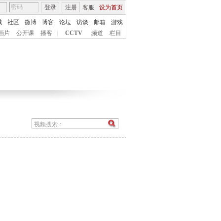
登录
注册
客服
设为首页
城
社区
微博
博客
论坛
访谈
邮箱
游戏
画片
公开课
播客
|
CCTV
频道
栏目