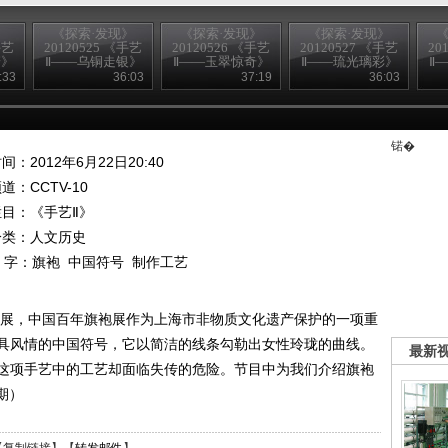
》
《探索·发现》
《探索·发现》
《探索·发现》
《
手艺
20120525 《手艺
20120526 《手艺
20120527 《手艺
20
箭》
Ⅱ——乌铜走银》
Ⅱ——玉翠惊奇》
Ⅱ——琉光璃彩》
Ⅱ
:33
36:03
37:19
36:03
锘�
间：2012年6月22日20:40
频道：
CCTV-10
栏目：
《手艺Ⅱ》
分类：人文历史
 字：
旗袍
中国符号
制作工艺
服饰展，中国百年旗袍展作为上海市非物质文化遗产保护的一项重
具风情的中国符号，它以简洁的线条勾勒出女性玲珑的曲线。
最新
这项手艺中的工艺却面临失传的危险。节目中为我们介绍旗袍
1期）