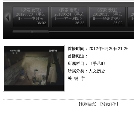
《探索·发现》
《探索·发现》
《探索·发现》
20120523 《手艺
20120524 《手艺
20120525 《手艺
2
Ⅱ）——岁月沉
Ⅱ——神弓利箭》
Ⅱ——乌铜走银》
香》
36:02
36:33
36:03
首播时间：2012年6月20日21:26
首播频道：
所属栏目：
《手艺Ⅱ》
所属分类：人文历史
关 键 字：
【
复制链接
】【
转发邮件
】