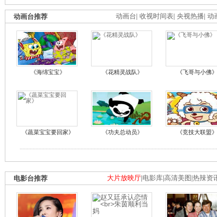
动画台推荐
动画台
|
收视时间表
|
央视热播
|
动
《海绵宝宝》
《花精灵战队》
《飞哥与小佛
《蔬菜宝宝要回家》
《功夫总动员》
《竞技大联盟
电影台推荐
大片放映厅
|
电影库
|
高清美图
|
热辣资