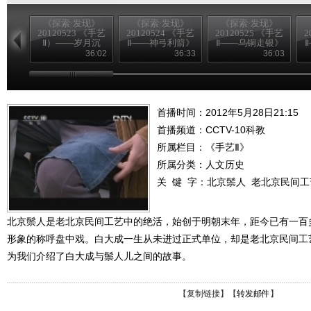
《探索·发现》
《探索·发现》
《探索·发现》
20120523 《手艺
20120524 《手艺
20120525 《手艺
2
Ⅱ）——岁月沉
Ⅱ——神弓利箭》
Ⅱ——乌铜走银》
香》
36:02
36:33
36:03
首播时间：2012年5月28日21:15
首播频道：
CCTV-10科教
所属栏目：
《手艺Ⅱ》
所属分类：人文历史
关 键 字：
北京鬃人
老北京民间工
北京鬃人是老北京民间工艺中的绝活，始创于明朝末年，距今已有一百
形象的称呼盘中戏。白大成一生从未进过正式单位，却是老北京民间工
为我们介绍了白大成与鬃人儿之间的故事。
【
复制链接
】【
转发邮件
】