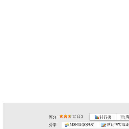
5
评分
排行榜
意
MSN或QQ好友
贴到博客或
分享