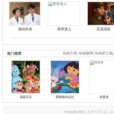
感动生命
香草美人
百花深处
热门推荐
动画片库
|
动画微博
|
动画梦工场
花园宝宝
爱探险的朵拉
燕尾侠
中央电视台网站
|
关于CCTV.com
|
人