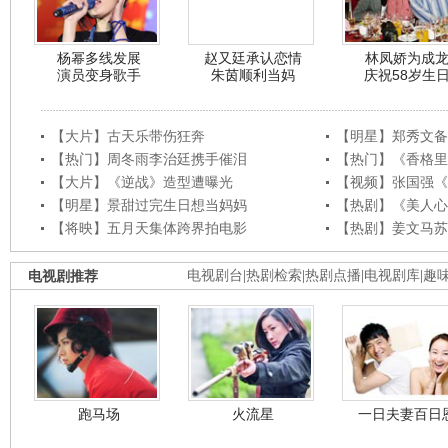
杨幂多线发展
赵又廷承认恋情
林凤娇为成
演员变身歌手
朱茵顺利当妈
庆祝58岁生
【大片】古天乐带伤狂奔
【明星】郑秀文备
【热门】周冬雨李治廷携手催泪
【热门】《香格里
【大片】《逆战》造型遭曝光
【视频】张国强《
【明星】景甜过完生日想当妈妈
【热剧】《美人心
【将映】五月天集体跨界拍电影
【热剧】姜文马苏
电视剧推荐
电视剧台
|
热剧检索
|
热剧点播
|
电视剧库
|
趣
跑马场
火流星
一日夫妻百日