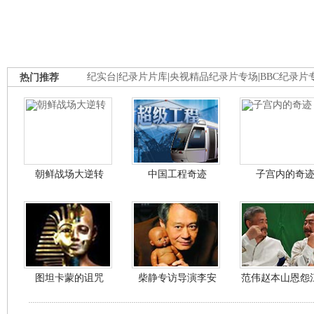
热门推荐
纪实台
|
纪录片片库
|
央视精品纪录片专场
|
BBC纪录片
朝鲜战场大逆转
中国工程奇迹
子宫内的奇
图坦卡蒙的诅咒
柴静专访导演李安
范伟赵本山恩怨