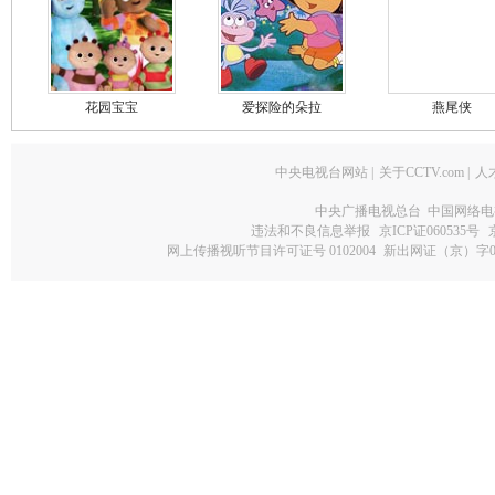
花园宝宝
爱探险的朵拉
燕尾侠
中央电视台网站
|
关于CCTV.com
|
人
中央广播电视总台 中国网络电
违法和不良信息举报
京ICP证060535号
网上传播视听节目许可证号 0102004
新出网证（京）字0