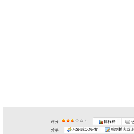
5
评分
排行榜
意
MSN或QQ好友
贴到博客或
分享