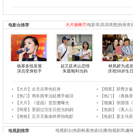
电影台推荐
大片放映厅
|
电影库
|
高清美图
|
热辣资
杨幂多线发展
赵又廷承认恋情
林凤娇为成
演员变身歌手
朱茵顺利当妈
庆祝58岁生
【大片】古天乐带伤狂奔
【明星】郑秀文备
【热门】周冬雨李治廷携手催泪
【热门】《香格里
【大片】《逆战》造型遭曝光
【视频】张国强《
【明星】景甜过完生日想当妈妈
【热剧】《美人心
【将映】五月天集体跨界拍电影
【热剧】姜文马苏
电视剧推荐
电视剧台
|
热剧检索
|
热剧点播
|
电视剧库
|
趣