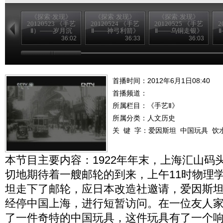
《探索·发现》
《探索·发现》
《探索·发现》
20120523 《手艺
20120524 《手艺
20120525 《手艺
2
Ⅱ）——岁月沉
Ⅱ——神弓利箭》
Ⅱ——乌铜走银》
香》
36:02
36:33
36:03
首播时间：2012年6月1日08:40
首播频道：
所属栏目：
《手艺Ⅱ》
所属分类：人文历史
关 键 字：
爱因斯坦
中国玩具
饮
本节目主要内容：1922年年末，上海汇山码
切地期待着一艘邮轮的到来，上午11时物理
坦走下了邮轮，应日本改造社邀请，爱因斯
经停中国上海，进行短暂访问。在一位友人
了一件奇特的中国玩具，这件玩具有了一个响