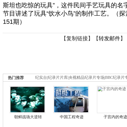
斯坦也吃惊的玩具”，这件民间手艺玩具的名字
节目讲述了玩具“饮水小鸟”的制作工艺。（探索·
151期）
【
复制链接
】【
转发邮件
】
热门推荐
纪实台
|
纪录片片库
|
央视精品纪录片专场
|
BBC纪录片
朝鲜战场大逆转
中国工程奇迹
子宫内的奇