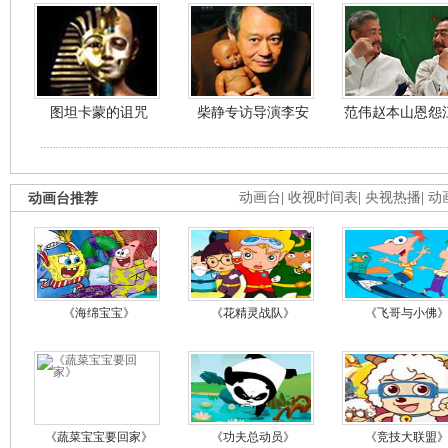
图坦卡蒙的诅咒
柴静专访导演李安
范伟赵本山恩怨
动画台推荐
动画台
|
收视时间表
|
央视热播
|
动
《海绵宝宝》
《花精灵战队》
《飞哥与小佛
《蔬菜宝宝要回家》
《功夫总动员》
《竞技大联盟