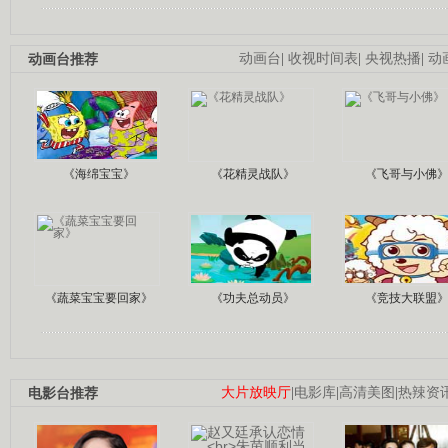
动画台推荐
动画台
|
收视时间表
|
央视热播
|
动
《海绵宝宝》
《花精灵战队》
《飞哥与小佛
《蔬菜宝宝要回家》
《功夫总动员》
《竞技大联盟
电影台推荐
大片放映厅
|
电影库
|
高清美图
|
热辣资