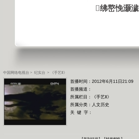
绋嶅悗灏
中国网络电视台
>
纪实台
>
《手艺Ⅱ》
首播时间：2012年6月11日21:09
首播频道：
所属栏目：
《手艺Ⅱ》
所属分类：人文历史
关 键 字：
【
复制链接
】【
转发邮件
】