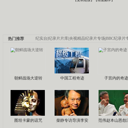
热门推荐
纪实台
|
纪录片片库
|
央视精品纪录片专场
|
BBC纪录片
朝鲜战场大逆转
中国工程奇迹
子宫内的奇
图坦卡蒙的诅咒
柴静专访导演李安
范伟赵本山恩怨