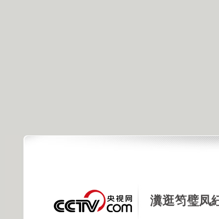
瀵逛笉璧凤