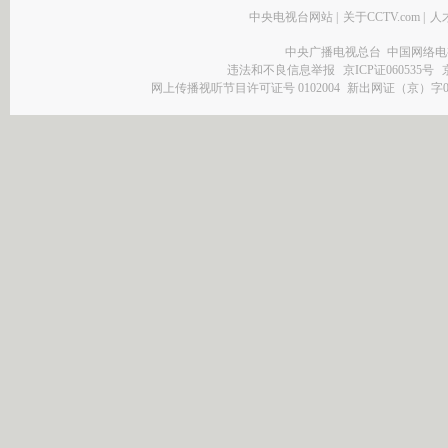
中央电视台网站
|
关于CCTV.com
|
人
中央广播电视总台 中国网络电
违法和不良信息举报
京ICP证060535号
网上传播视听节目许可证号 0102004
新出网证（京）字0