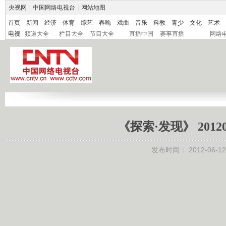
央视网
|
中国网络电视台
|
网站地图
首页
新闻
经济
体育
综艺
春晚
戏曲
音乐
科教
青少
文化
艺术
电视
频道大全
栏目大全
节目大全
直播中国
赛事直播
网络
《探索·发现》 201
发布时间：
2012-06-12