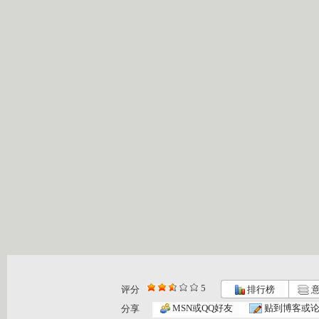
5
评分
排行榜
意
MSN或QQ好友
贴到博客或
分享