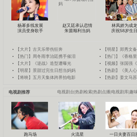
杨幂多线发展
赵又廷承认恋情
林凤娇为成
演员变身歌手
朱茵顺利当妈
庆祝58岁生
【大片】古天乐带伤狂奔
【明星】郑秀文备
【热门】周冬雨李治廷携手催泪
【热门】《香格里
【大片】《逆战》造型遭曝光
【视频】张国强《
【明星】景甜过完生日想当妈妈
【热剧】《美人心
【将映】五月天集体跨界拍电影
【热剧】姜文马苏
电视剧推荐
电视剧台
|
热剧检索
|
热剧点播
|
电视剧库
|
趣
跑马场
火流星
一日夫妻百日