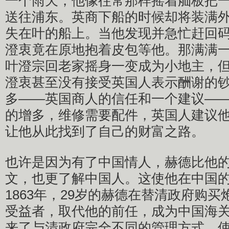
一个雨天，他像往常那样摇着舢板把
送往浦东。英商下船的时候却将装满
失在叶的船上。当他发现并急忙赶回
澄衷竟在原地抱着皮包等他。那满满
叶澄宗回老家摇身一变成为小地主，
澄衷甚至没有接受英国人表示酬谢的
多——英国商人的信任和一个建议—
的增多，维修需要配件，英国人建议
让他从此找到了自己的财富之路。
也许是因为有了中国情人，赫德比他
文，也更了解中国人。这使他在中国
1863年，29岁的赫德在替清政府购
受益者，取代他的前任，成为中国海
来了与清政府完全不同的管理方式，