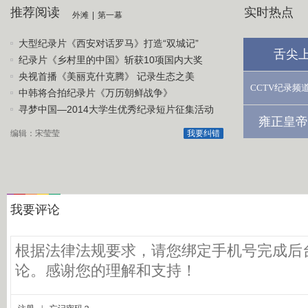
推荐阅读
实时热点
外滩
|
第一幕
大型纪录片《西安对话罗马》打造“双城记”
舌尖
纪录片《乡村里的中国》斩获10项国内大奖
央视首播《美丽克什克腾》 记录生态之美
CCTV纪录频
中韩将合拍纪录片《万历朝鲜战争》
寻梦中国—2014大学生优秀纪录短片征集活动
雍正皇帝
编辑：宋莹莹
我要纠错