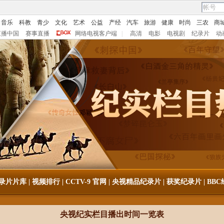
音乐
科教
青少
文化
艺术
公益
产经
汽车
旅游
健康
时尚
三农
商
直播中国
赛事直播
网络电视客户端
|
高清
电影
电视剧
纪录片
动
录片片库
|
视频排行
|
CCTV-9 官网
|
央视精品纪录片
|
获奖纪录片
|
BB
央视纪实栏目播出时间一览表