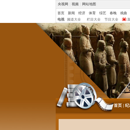
央视网
|
视频
|
网站地图
首页
新闻
经济
体育
综艺
春晚
戏曲
电视
频道大全
栏目大全
节目大全
首页
|
纪