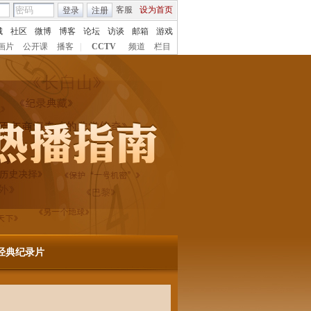
客服
设为首页
登录
注册
城
社区
微博
博客
论坛
访谈
邮箱
游戏
画片
公开课
播客
|
CCTV
频道
栏目
C经典纪录片