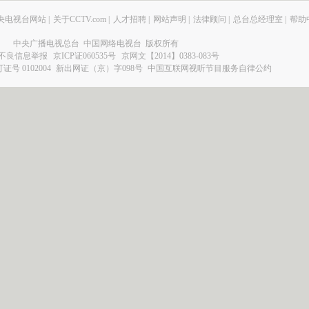
央电视台网站
|
关于CCTV.com
|
人才招聘
|
网站声明
|
法律顾问
|
总台总经理室
|
帮助
中央广播电视总台 中国网络电视台 版权所有
不良信息举报
京ICP证060535号
京网文【2014】0383-083号
 0102004
新出网证（京）字098号
中国互联网视听节目服务自律公约