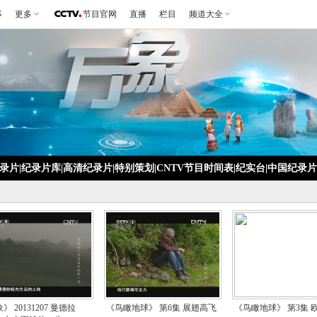
事
更多
节目官网
直播
栏目
频道大全
录片
|
纪录片库
|
高清纪录片
|
特别策划
|
CNTV节目时间表
|
纪实台
|
中国纪录片
》 20131207 曼德拉
《鸟瞰地球》 第6集 展翅高飞
《鸟瞰地球》 第3集 