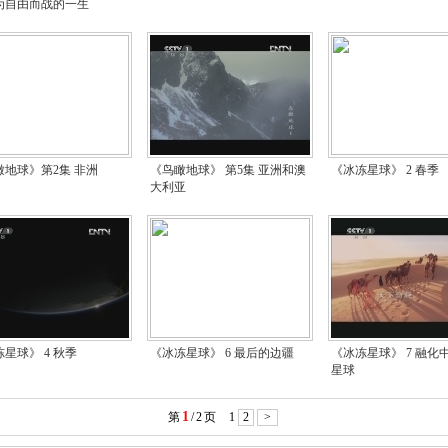
为自由而战的一生
瞰地球》第2集 非洲
《鸟瞰地球》 第5集 亚洲和澳
《冰冻星球》 2 春季
大利亚
星球》 4 秋季
《冰冻星球》 6 最后的边疆
《冰冻星球》 7 融化
星球
1
第
/
2
页
1
2
>