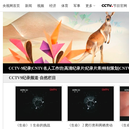
央视网首页
新闻
视频
经济
体育
军事
更多
节目官网
CCTV-9纪录
|
CNTV名人工作坊
|
高清纪录片
|
纪录片库
|
特别策划
|
CN
CCTV9纪录频道·自然栏目
《生命》 1 生命的挑战
《生命》 2 爬行类和两栖类动
《生命