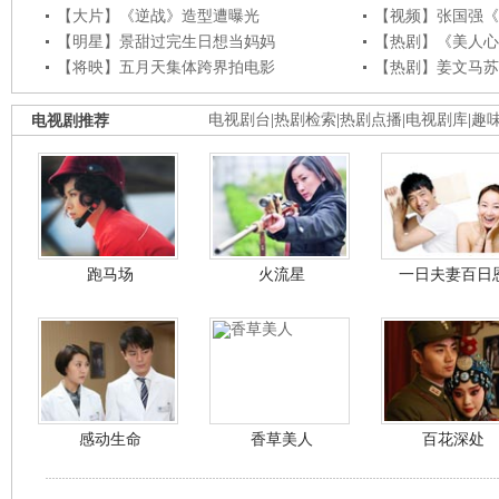
【大片】《逆战》造型遭曝光
【视频】张国强《
【明星】景甜过完生日想当妈妈
【热剧】《美人心
【将映】五月天集体跨界拍电影
【热剧】姜文马苏
电视剧推荐
电视剧台
|
热剧检索
|
热剧点播
|
电视剧库
|
趣
跑马场
火流星
一日夫妻百日
感动生命
香草美人
百花深处