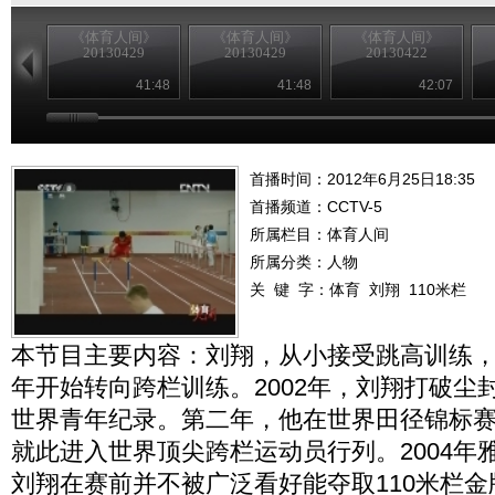
《体育人间》
《体育人间》
《体育人间》
20130429
20130429
20130422
41:48
41:48
42:07
首播时间：2012年6月25日18:35
首播频道：
CCTV-5
所属栏目：
体育人间
所属分类：人物
关 键 字：
体育
刘翔
110米栏
本节目主要内容：刘翔，从小接受跳高训练，进
年开始转向跨栏训练。2002年，刘翔打破尘封
世界青年纪录。第二年，他在世界田径锦标
就此进入世界顶尖跨栏运动员行列。2004年
刘翔在赛前并不被广泛看好能夺取110米栏