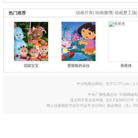
热门推荐
动画片库
|
动画微博
|
动画梦工场
花园宝宝
爱探险的朵拉
燕尾侠
中央电视台网站
|
关于CCTV.com
|
人
中央广播电视总台 中国网络电
违法和不良信息举报
京ICP证060535号
网上传播视听节目许可证号 0102004
新出网证（京）字0