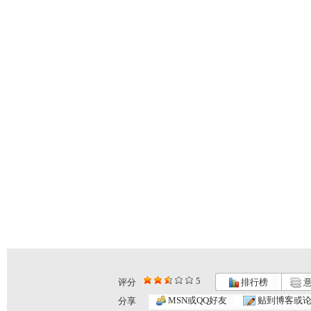
5
评分
排行榜
意
MSN或QQ好友
贴到博客或
分享