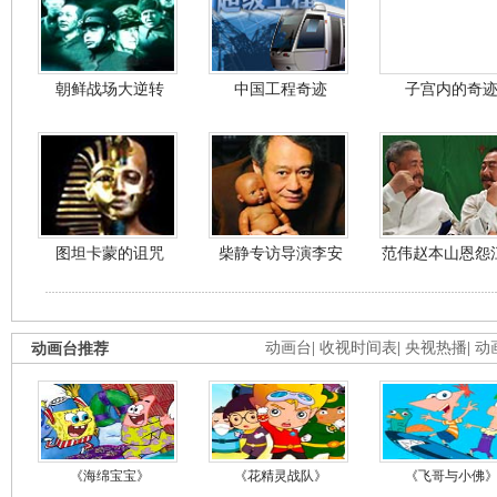
朝鲜战场大逆转
中国工程奇迹
子宫内的奇
图坦卡蒙的诅咒
柴静专访导演李安
范伟赵本山恩怨
动画台推荐
动画台
|
收视时间表
|
央视热播
|
动
《海绵宝宝》
《花精灵战队》
《飞哥与小佛