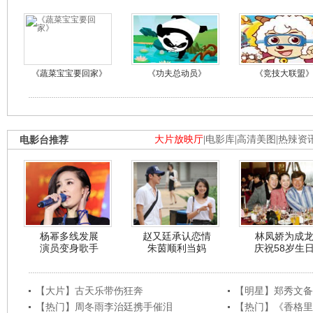
《蔬菜宝宝要回家》
《功夫总动员》
《竞技大联盟
电影台推荐
大片放映厅
|
电影库
|
高清美图
|
热辣资
杨幂多线发展
赵又廷承认恋情
林凤娇为成
演员变身歌手
朱茵顺利当妈
庆祝58岁生
【大片】古天乐带伤狂奔
【明星】郑秀文备
【热门】周冬雨李治廷携手催泪
【热门】《香格里