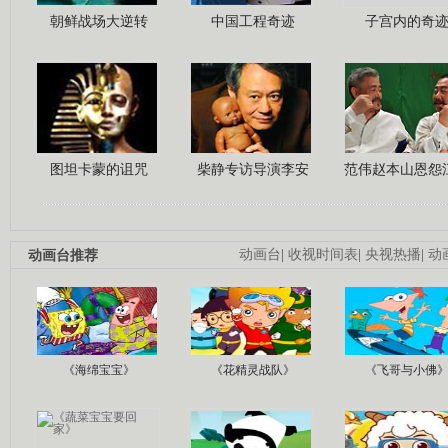
朝鲜战场大逆转
中国工程奇迹
子宫内的奇
图坦卡蒙的诅咒
柴静专访导演李安
范伟赵本山恩怨
动画台推荐
动画台
|
收视时间表
|
央视热播
|
动
《海绵宝宝》
《花精灵战队》
《飞哥与小佛