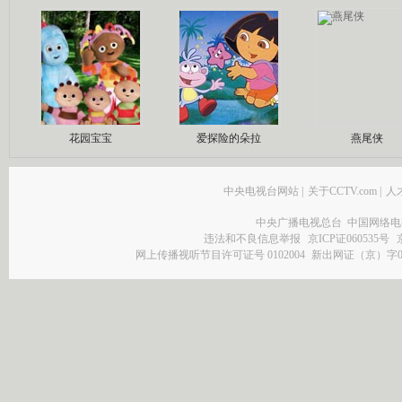
花园宝宝
爱探险的朵拉
燕尾侠
中央电视台网站
|
关于CCTV.com
|
人
中央广播电视总台 中国网络电
违法和不良信息举报
京ICP证060535号
网上传播视听节目许可证号 0102004
新出网证（京）字0