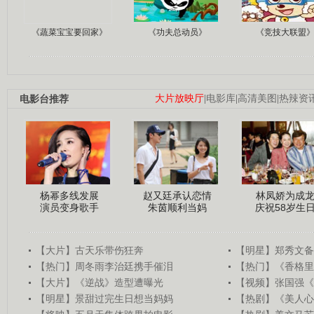
《蔬菜宝宝要回家》
《功夫总动员》
《竞技大联盟
电影台推荐
大片放映厅
|
电影库
|
高清美图
|
热辣资
杨幂多线发展
赵又廷承认恋情
林凤娇为成
演员变身歌手
朱茵顺利当妈
庆祝58岁生
【大片】古天乐带伤狂奔
【明星】郑秀文备
【热门】周冬雨李治廷携手催泪
【热门】《香格里
【大片】《逆战》造型遭曝光
【视频】张国强《
【明星】景甜过完生日想当妈妈
【热剧】《美人心