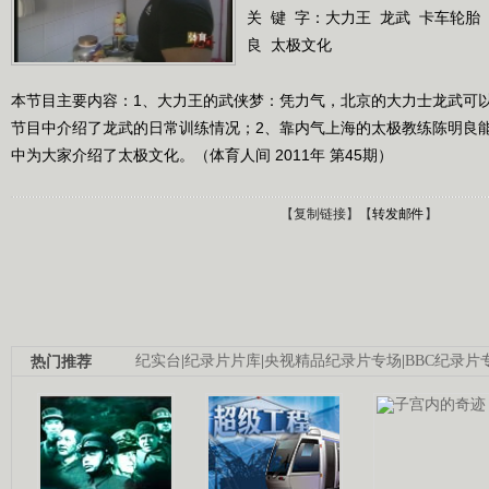
关 键 字：
大力王
龙武
卡车轮胎
良
太极文化
本节目主要内容：1、大力王的武侠梦：凭力气，北京的大力士龙武可以
节目中介绍了龙武的日常训练情况；2、靠内气上海的太极教练陈明良
中为大家介绍了太极文化。（体育人间 2011年 第45期）
【
复制链接
】【
转发邮件
】
热门推荐
纪实台
|
纪录片片库
|
央视精品纪录片专场
|
BBC纪录片