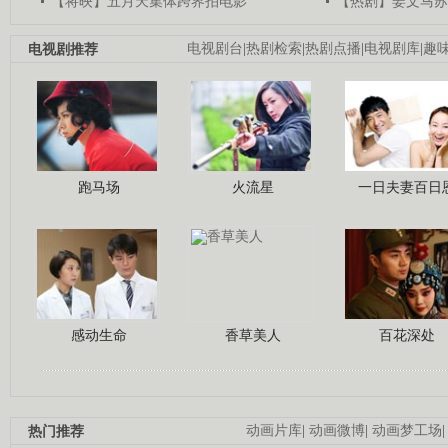
【将映】五月天集体跨界拍电影
【热剧】姜文马苏
电视剧推荐
电视剧台
|
热剧检索
|
热剧点播
|
电视剧库
|
趣
跑马场
火流星
一日夫妻百日
感动生命
香草美人
百花深处
热门推荐
动画片库
|
动画微博
|
动画梦工场