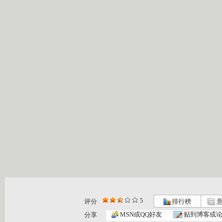
5
评分
排行榜
意
MSN或QQ好友
贴到博客或
分享