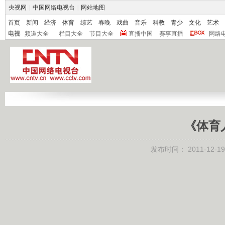
央视网
|
中国网络电视台
|
网站地图
首页
新闻
经济
体育
综艺
春晚
戏曲
音乐
科教
青少
文化
艺术
电视
频道大全
栏目大全
节目大全
直播中国
赛事直播
网络
《体育人
发布时间：
2011-12-19