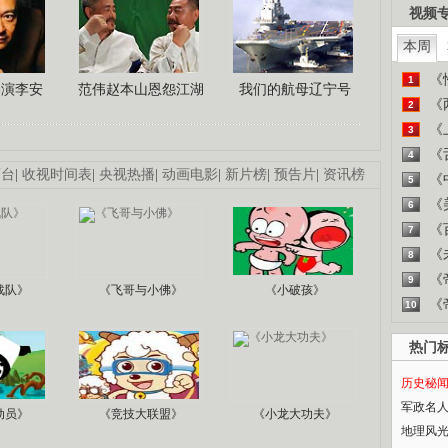
视频
本周
《
1
导演李安
范伟赵本山恩怨江湖
我们的航母辽宁号
《
2
《
3
《
4
画台
|
收视时间表
|
央视热播
|
动画电影
|
新片榜
|
预告片
|
资讯榜
《
5
《
6
《
7
《
8
《
9
战队》
《飞哥与小佛》
《小破孩》
《
10
热门
历史秘
军政名
动员》
《竞技大联盟》
《小龙大功夫》
地理风