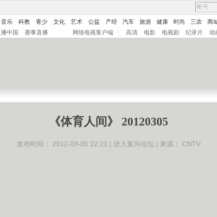
音乐
科教
青少
文化
艺术
公益
产经
汽车
旅游
健康
时尚
三农
商
直播中国
赛事直播
网络电视客户端
|
高清
电影
电视剧
纪录片
动
《体育人间》 20120305
发布时间：
2012-03-05 22:21 |
进入复兴论坛
| 来源：
CNTV