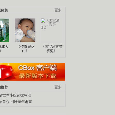
视频集
更多
奇北大
《传奇完达
《国宝酒古窖
》
山》
窖泥》
柚推荐
更多
秘世界小姐选拔标准
结童心 回味童年趣事