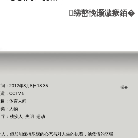
绋嶅悗灏濊瘯銆�
间：2012年3月5日18:35
锘�
频道：
CCTV-5
栏目：
体育人间
分类：人物
 字：
残疾人
失明
运动
常人，但却能保持乐观的心态与对人生的执着，她凭借的坚强