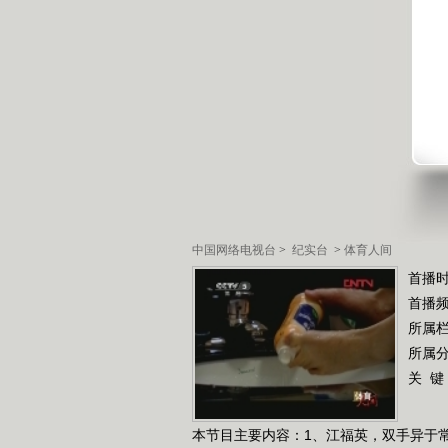
中国网络电视台
>
纪实台
>
体育人间
首播时
首播
所属
所属
关 键
本节目主要内容：1、江福英，双手异于