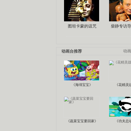
图坦卡蒙的诅咒
柴静专访
动画台推荐
动
《海绵宝宝》
《花精灵
《蔬菜宝宝要回家》
《功夫总