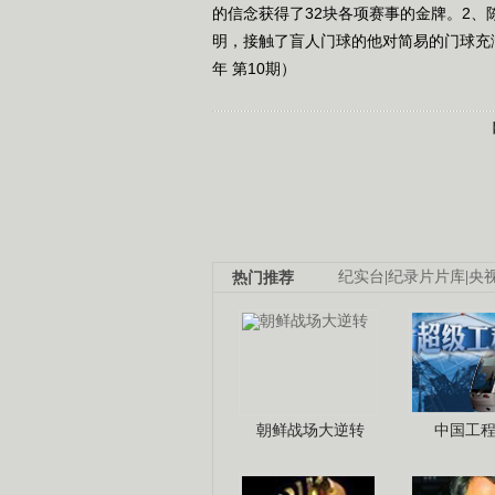
的信念获得了32块各项赛事的金牌。2、
明，接触了盲人门球的他对简易的门球充满
年 第10期）
热门推荐
纪实台
|
纪录片片库
|
央
朝鲜战场大逆转
中国工