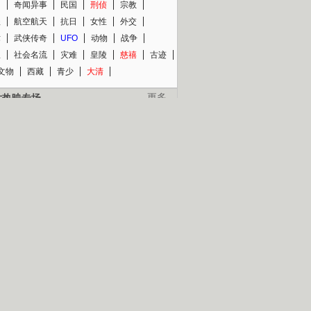
知
奇闻异事
民国
刑侦
宗教
程
航空航天
抗日
女性
外交
术
武侠传奇
UFO
动物
战争
星
社会名流
灾难
皇陵
慈禧
古迹
文物
西藏
青少
大清
片热映专场
更多
BC纪录片专场
央视精品纪录片