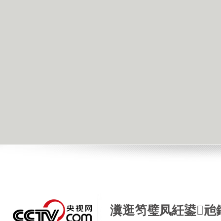
瀵逛笉璧凤紝鍙兘