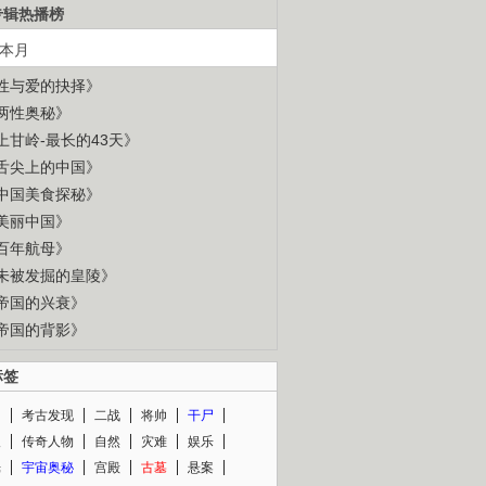
专辑热播榜
本月
性与爱的抉择》
两性奥秘》
上甘岭-最长的43天》
舌尖上的中国》
中国美食探秘》
美丽中国》
百年航母》
未被发掘的皇陵》
帝国的兴衰》
帝国的背影》
标签
闻
考古发现
二战
将帅
干尸
人
传奇人物
自然
灾难
娱乐
光
宇宙奥秘
宫殿
古墓
悬案