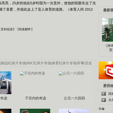
陈亮亮，25岁的他在5岁时因为一次意外，使他的双眼失去了光
了喜爱，并就此走上了盲人体育的道路。（体育人间 2012
最新
【
复制链接
】【
转发邮件
】
《神
荒
视精品纪录片专场
|
BBC纪录片专场
|
体育纪录片专场
|
军事
|
历史
爱西
揭
1
程奇迹
子宫内的奇迹
公元一六四四
永
2
锘�