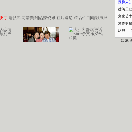
灵异未
建筑工
文化艺
映厅
|
电影库
|
高清美图
|
热辣资讯
|
新片速递
|
精品栏目
|
电影滚播
文体明
庆典
纪录
认恋情
林凤娇为成龙
大胆为舒淇说话
利当妈
庆祝58岁生日
余文乐义气相挺
【明星】郑秀文备嫁衣等求婚
【热门】《香格里拉》全集在线看
B
【视频】张国强《王海涛今年41》
【热剧】《美人心计》在线观看
锘�
【热剧】姜文马苏《女人如花》全集
剧检索
|
热剧点播
|
电视剧库
|
趣味策划
|
CCTV-8官网
|
影视同期声