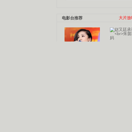
电影台推荐
大片放
杨幂多线发展
赵又廷承
演员变身歌手
朱茵顺
【大片】古天乐带伤狂奔
【热门】周冬雨李治廷携手催泪
【大片】《逆战》造型遭曝光
【明星】景甜过完生日想当妈妈
【将映】五月天集体跨界拍电影
电视剧推荐
电视剧台
|
热