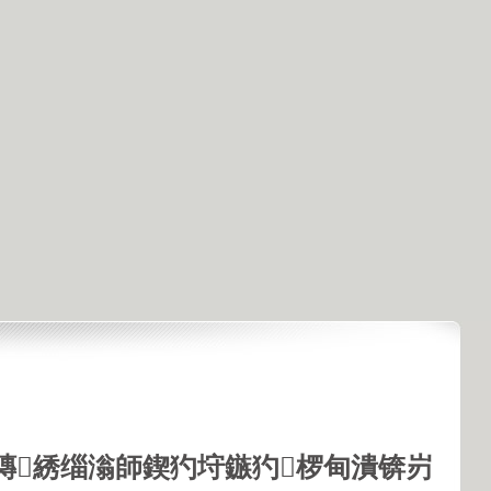
鏄綉缁滃師鍥犳垨鏃犳椤甸潰锛岃