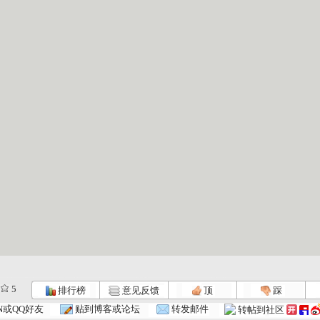
5
排行榜
意见反馈
顶
踩
N或QQ好友
贴到博客或论坛
转发邮件
转帖到社区