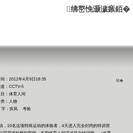
绋嶅悗灏濊瘯銆�
间：2012年4月9日18:35
锘�
频道：
CCTV-5
栏目：
体育人间
分类：人物
 字：
疾风
考验
动，10名这项特殊运动的体验者，4天进入完全封闭的特训营
过层层考验顺利晋级。本期体育人间讲述风中特训营。（体育