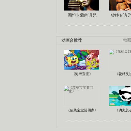
图坦卡蒙的诅咒
柴静专访
动画台推荐
动
《海绵宝宝》
《花精灵
《蔬菜宝宝要回家》
《功夫总