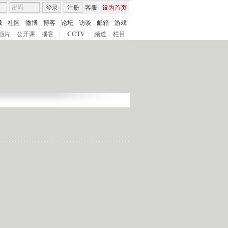
登录
注册
客服
设为首页
城
社区
微博
博客
论坛
访谈
邮箱
游戏
画片
公开课
播客
|
CCTV
频道
栏目