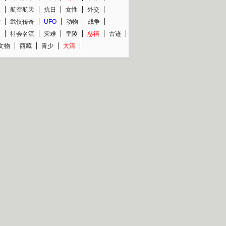
程
航空航天
抗日
女性
外交
术
武侠传奇
UFO
动物
战争
星
社会名流
灾难
皇陵
慈禧
古迹
文物
西藏
青少
大清
片热映专场
更多
BC纪录片专场
央视精品纪录片