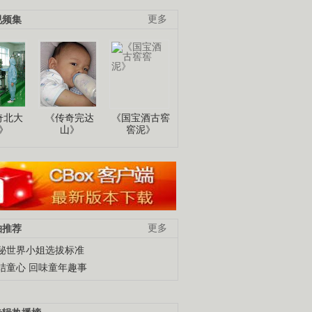
视频集
更多
奇北大
《传奇完达
《国宝酒古窖
》
山》
窖泥》
柚推荐
更多
秘世界小姐选拔标准
结童心 回味童年趣事