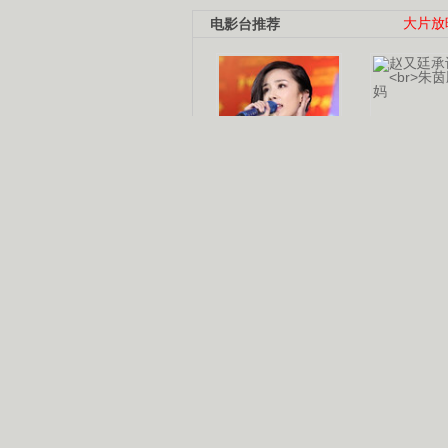
电影台推荐
大片放
杨幂多线发展
赵又廷承
演员变身歌手
朱茵顺
【大片】古天乐带伤狂奔
【热门】周冬雨李治廷携手催泪
【大片】《逆战》造型遭曝光
【明星】景甜过完生日想当妈妈
【将映】五月天集体跨界拍电影
电视剧推荐
电视剧台
|
热