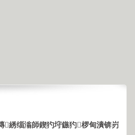
鏄綉缁滃師鍥犳垨鏃犳椤甸潰锛岃