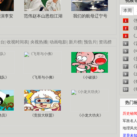
视频
本周
导演李安
范伟赵本山恩怨江湖
我们的航母辽宁号
《
1
《
2
《
3
画台
|
收视时间表
|
央视热播
|
动画电影
|
新片榜
|
预告片
|
资讯榜
《
4
《
5
《
6
《
7
《
8
战队》
《飞哥与小佛》
《小破孩》
《
9
《
10
热门
历史秘
动员》
《竞技大联盟》
《小龙大功夫》
军政名
地理风
灵异未