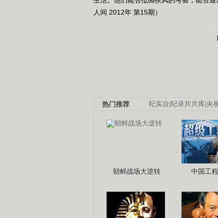
人间 2012年 第15期）
热门推荐
纪实台
|
纪录片片库
|
央
朝鲜战场大逆转
中国工