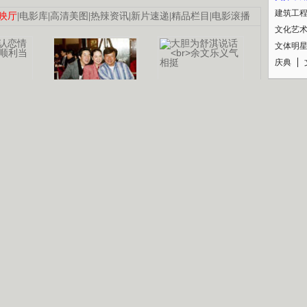
建筑工
映厅
|
电影库
|
高清美图
|
热辣资讯
|
新片速递
|
精品栏目
|
电影滚播
文化艺
文体明
庆典
纪录
认恋情
林凤娇为成龙
大胆为舒淇说话
利当妈
庆祝58岁生日
余文乐义气相挺
【明星】郑秀文备嫁衣等求婚
【热门】《香格里拉》全集在线看
【视频】张国强《王海涛今年41》
B
【热剧】《美人心计》在线观看
【热剧】姜文马苏《女人如花》全集
锘�
剧检索
|
热剧点播
|
电视剧库
|
趣味策划
|
CCTV-8官网
|
影视同期声