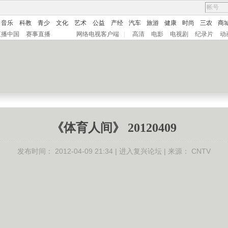
音乐
科教
青少
文化
艺术
公益
产经
汽车
旅游
健康
时尚
三农
商
直播中国
赛事直播
网络电视客户端
|
高清
电影
电视剧
纪录片
动
《体育人间》 20120409
发布时间：
2012-04-09 21:34 |
进入复兴论坛
| 来源：
CNTV