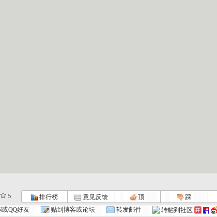
5
排行榜
意见反馈
顶
踩
N或QQ好友
贴到博客或论坛
转发邮件
转帖到社区