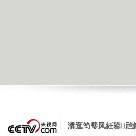
瀵逛笉璧凤紝鍙兘