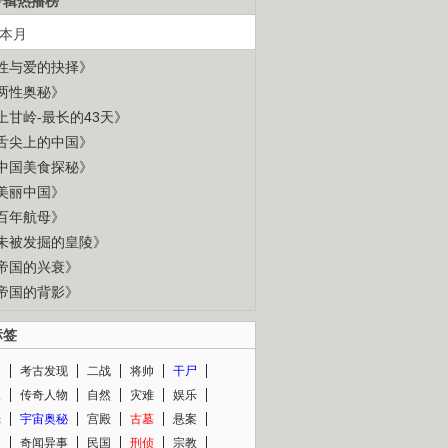
专辑热播榜
本月
性与爱的抉择》
两性奥秘》
上甘岭-最长的43天》
舌尖上的中国》
中国美食探秘》
美丽中国》
百年航母》
未被发掘的皇陵》
帝国的兴衰》
帝国的背影》
标签
闻
考古发现
二战
将帅
干尸
人
传奇人物
自然
灾难
娱乐
光
宇宙奥秘
宫殿
古墓
悬案
知
奇闻异事
民国
刑侦
宗教