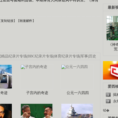
最新
【
复制链接
】【
转发邮件
】
《神
荒
视精品纪录片专场
|
BBC纪录片专场
|
体育纪录片专场
|
军事
|
历史
爱西
程奇迹
子宫内的奇迹
公元一六四四
揭
1
永
2
锘�