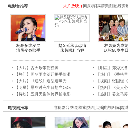
电影台推荐
大片放映厅
|
电影库
|
高清美图
|
热辣资
杨幂多线发展
赵又廷承认恋情
林凤娇为成
演员变身歌手
朱茵顺利当妈
庆祝58岁生
【大片】古天乐带伤狂奔
【明星】郑秀文备
【热门】周冬雨李治廷携手催泪
【热门】《香格里
【大片】《逆战》造型遭曝光
【视频】张国强《
【明星】景甜过完生日想当妈妈
【热剧】《美人心
【将映】五月天集体跨界拍电影
【热剧】姜文马苏
电视剧推荐
电视剧台
|
热剧检索
|
热剧点播
|
电视剧库
|
趣