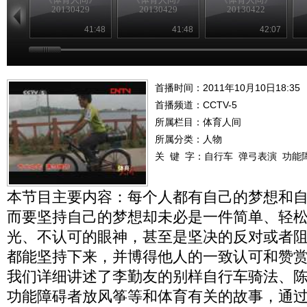
20130429
20130429
20130422
41:48
41:48
42:07
首播时间：2011年10月10日18:35
首播频道：
CCTV-5
所属栏目：
体育人间
所属分类：人物
关 键 字：
自行车
弹弓表演
功能
本节目主要内容：每个人都有自己的梦想和
而要坚持自己的梦想却未必是一件简单、轻
光、不认可的眼神，甚至是坚决的反对或者
都能坚持下来，并博得他人的一致认可和赞
我们详细讲述了李勤友的别样自行车骑法、
功能障碍者放风筝等和体育有关的故事，通