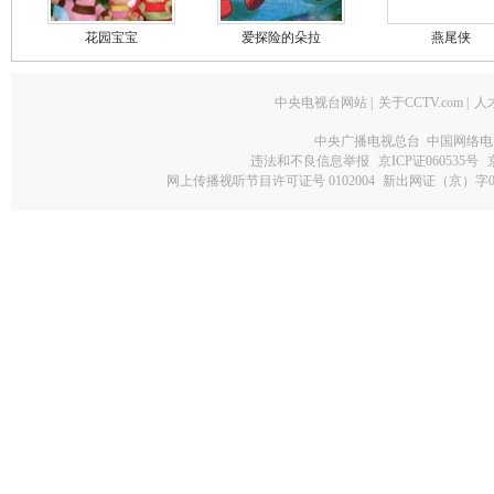
花园宝宝
爱探险的朵拉
燕尾侠
中央电视台网站
|
关于CCTV.com
|
人
中央广播电视总台 中国网络电
违法和不良信息举报
京ICP证060535号
网上传播视听节目许可证号 0102004
新出网证（京）字0