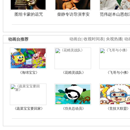
图坦卡蒙的诅咒
柴静专访导演李安
范伟赵本山恩怨
动画台推荐
动画台
|
收视时间表
|
央视热播
|
动
《海绵宝宝》
《花精灵战队》
《飞哥与小佛
《蔬菜宝宝要回家》
《功夫总动员》
《竞技大联盟