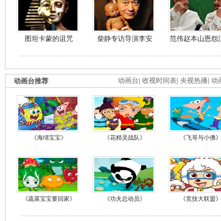
图坦卡蒙的诅咒
柴静专访导演李安
范伟赵本山恩怨
动画台推荐
动画台
|
收视时间表
|
央视热播
|
动
《海绵宝宝》
《花精灵战队》
《飞哥与小佛
《蔬菜宝宝要回家》
《功夫总动员》
《竞技大联盟