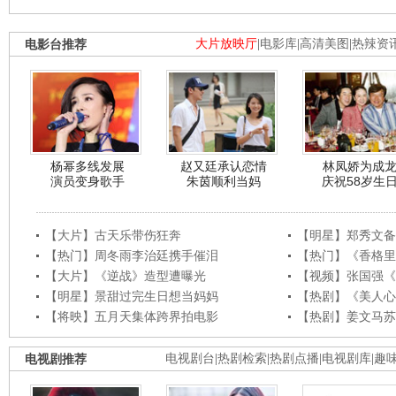
电影台推荐
大片放映厅
|
电影库
|
高清美图
|
热辣资
杨幂多线发展
赵又廷承认恋情
林凤娇为成
演员变身歌手
朱茵顺利当妈
庆祝58岁生
【大片】古天乐带伤狂奔
【明星】郑秀文备
【热门】周冬雨李治廷携手催泪
【热门】《香格里
【大片】《逆战》造型遭曝光
【视频】张国强《
【明星】景甜过完生日想当妈妈
【热剧】《美人心
【将映】五月天集体跨界拍电影
【热剧】姜文马苏
电视剧推荐
电视剧台
|
热剧检索
|
热剧点播
|
电视剧库
|
趣