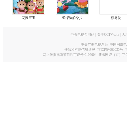
花园宝宝
爱探险的朵拉
燕尾侠
中央电视台网站
|
关于CCTV.com
|
人
中央广播电视总台 中国网络电
违法和不良信息举报
京ICP证060535号
网上传播视听节目许可证号 0102004
新出网证（京）字0