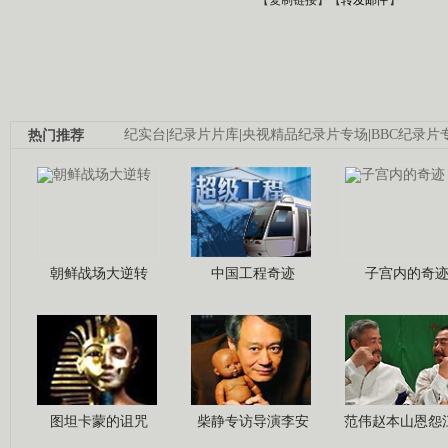
热门推荐
纪实台
|
纪录片片库
|
央视精品纪录片专场
|
BBC纪录片
朝鲜战场大逆转
中国工程奇迹
子宫内的奇
图坦卡蒙的诅咒
柴静专访导演李安
范伟赵本山恩怨