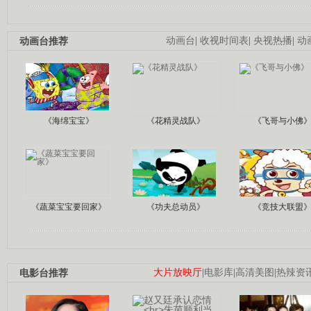
动画台推荐
动画台
|
收视时间表
|
央视热播
|
动
《海绵宝宝》
《花精灵战队》
《飞哥与小佛
《蔬菜宝宝要回家》
《功夫总动员》
《竞技大联盟
电影台推荐
大片放映厅
|
电影库
|
高清美图
|
热辣资