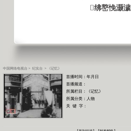
绋嶅悗灏
中国网络电视台
>
纪实台
>
《记忆》
首播时间：年月日
首播频道：
所属栏目：
《记忆》
所属分类：人物
关 键 字：
【
复制链接
】【
转发邮件
】