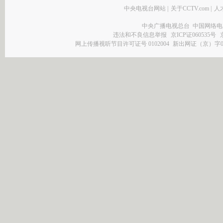
中央电视台网站
|
关于CCTV.com
|
人
中央广播电视总台 中国网络电
违法和不良信息举报
京ICP证060535号
网上传播视听节目许可证号 0102004
新出网证（京）字0