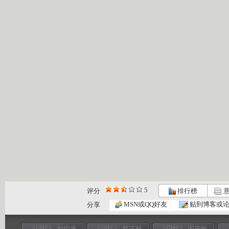
5
评分
排行榜
意
MSN或QQ好友
贴到博客或
分享
《记忆》 刘伯承
《记忆》 郑正秋
《记忆》 宋庆龄