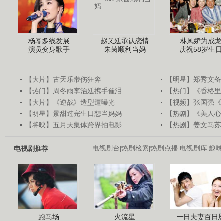
杨幂多线发展
赵又廷承认恋情
林凤娇为成
演员变身歌手
朱茵顺利当妈
庆祝58岁生
【大片】古天乐带伤狂奔
【明星】郑秀文备
【热门】周冬雨李治廷携手催泪
【热门】《香格里
【大片】《逆战》造型遭曝光
【视频】张国强《
【明星】景甜过完生日想当妈妈
【热剧】《美人心
【将映】五月天集体跨界拍电影
【热剧】姜文马苏
电视剧推荐
电视剧台
|
热剧检索
|
热剧点播
|
电视剧库
|
趣
跑马场
火流星
一日夫妻百日