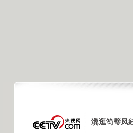
瀵逛笉璧凤