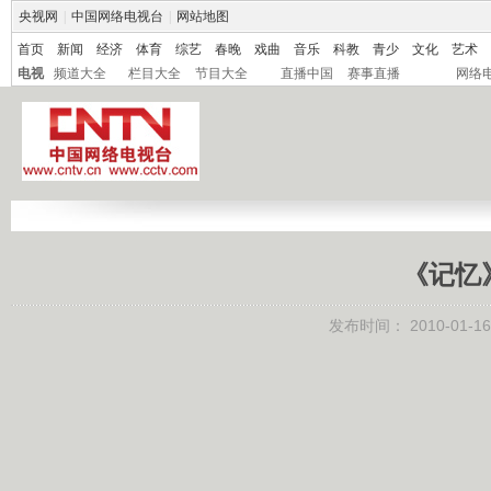
央视网
|
中国网络电视台
|
网站地图
首页
新闻
经济
体育
综艺
春晚
戏曲
音乐
科教
青少
文化
艺术
电视
频道大全
栏目大全
节目大全
直播中国
赛事直播
网络
《记忆》
发布时间：
2010-01-16