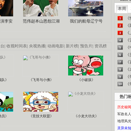
本周
《
1
导演李安
范伟赵本山恩怨江湖
我们的航母辽宁号
《
2
《
3
《
4
画台
|
收视时间表
|
央视热播
|
动画电影
|
新片榜
|
预告片
|
资讯榜
《
5
《
6
《
7
《
8
《
9
战队》
《飞哥与小佛》
《小破孩》
《
10
热门
历史秘
军政名
动员》
《竞技大联盟》
《小龙大功夫》
地理风
灵异未