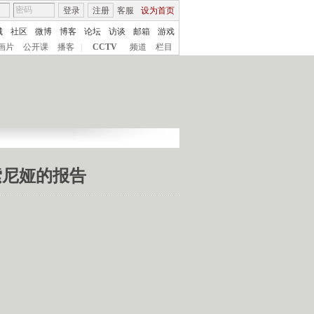
登录
注册
客服
设为首页
城
社区
微博
博客
论坛
访谈
邮箱
游戏
画片
公开课
播客
|
CCTV
频道
栏目
 索尼娅的报告