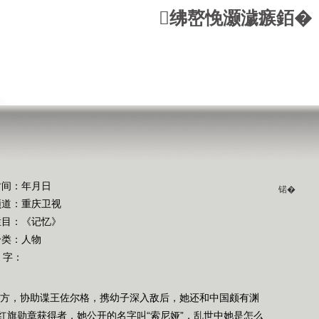
绋嶅悗灏濊瘯銆�
时间：年月日
锘�
频道：
重庆卫视
栏目：
《记忆》
分类：人物
 字：
东方，协助谍王佐尔格，携幼子深入敌后，她还和中国颇有渊
红旗勋章获得者，她公开的名字叫“索尼娅”，乱世中她是怎么