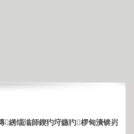
鏄綉缁滃師鍥犳垨鏃犳椤甸潰锛岃