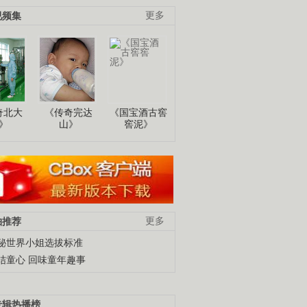
视频集
更多
奇北大
《传奇完达
《国宝酒古窖
》
山》
窖泥》
柚推荐
更多
秘世界小姐选拔标准
结童心 回味童年趣事
专辑热播榜