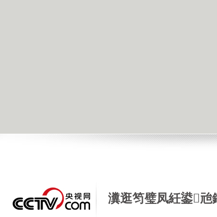
瀵逛笉璧凤紝鍙兘