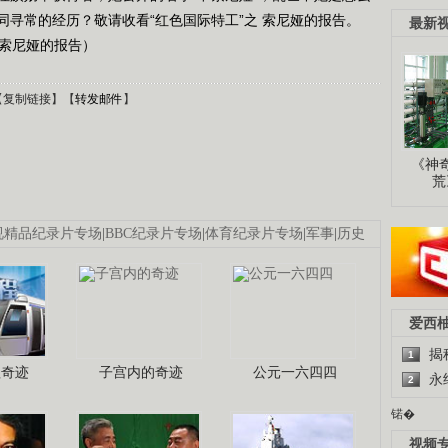
寻常的经历？敬请收看“红色国际特工”之 索尼娅的报告。
最新
之 索尼娅的报告）
【
复制链接
】【
转发邮件
】
《神
荒
视精品纪录片专场
|
BBC纪录片专场
|
体育纪录片专场
|
军事
|
历史
爱西
揭
1
程奇迹
子宫内的奇迹
公元一六四四
永
2
锘�
视频