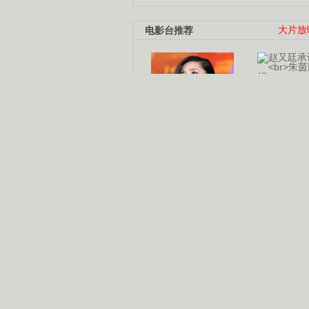
电影台推荐
大片放
杨幂多线发展
赵又廷承
演员变身歌手
朱茵顺
【大片】古天乐带伤狂奔
【热门】周冬雨李治廷携手催泪
【大片】《逆战》造型遭曝光
【明星】景甜过完生日想当妈妈
【将映】五月天集体跨界拍电影
电视剧推荐
电视剧台
|
热