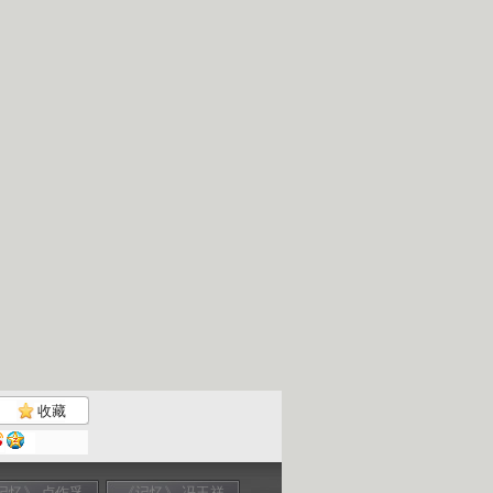
收藏
记忆》 卢作孚
《记忆》 冯玉祥
《记忆》 陈独秀
《记忆》 沈