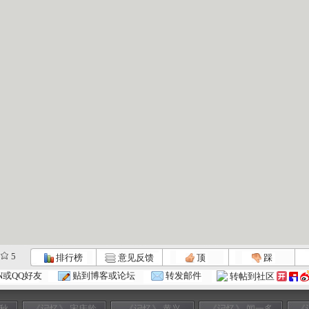
5
排行榜
意见反馈
顶
踩
N或QQ好友
贴到博客或论坛
转发邮件
转帖到社区
正秋
《记忆》 宋庆龄
《记忆》 黄兴
《记忆》 闻一多
《