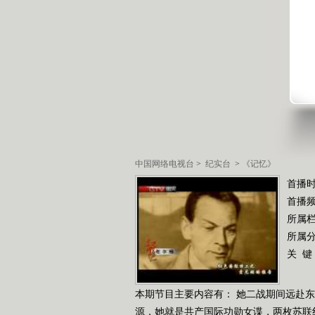
中国网络电视台
>
纪实台
>
《记忆》
首播
首播
所属
所属
关 键
本期节目主要内容有： 她二战期间远赴
源，她就是共产国际功勋女谍，两枚苏联