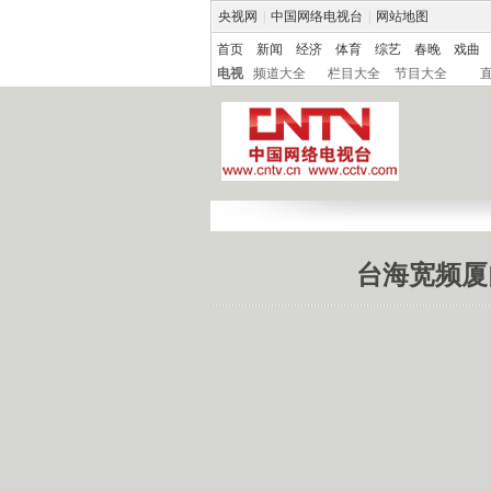
央视网
|
中国网络电视台
|
网站地图
首页
新闻
经济
体育
综艺
春晚
戏曲
电视
频道大全
栏目大全
节目大全
台海宽频厦门