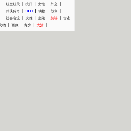
程
航空航天
抗日
女性
外交
术
武侠传奇
UFO
动物
战争
星
社会名流
灾难
皇陵
慈禧
古迹
文物
西藏
青少
大清
片热映专场
更多
BC纪录片专场
央视精品纪录片