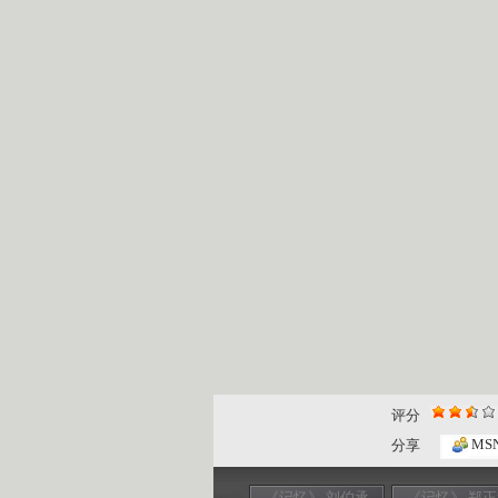
评分
MS
分享
《记忆》 刘伯承
《记忆》 郑