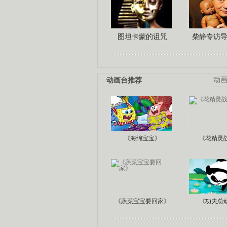
图坦卡蒙的诅咒
柴静专访
动画台推荐
动
《海绵宝宝》
《花精灵
《蔬菜宝宝要回家》
《功夫总