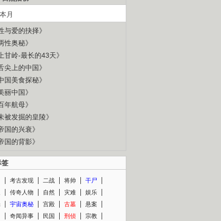
本月
性与爱的抉择》
两性奥秘》
上甘岭-最长的43天》
舌尖上的中国》
中国美食探秘》
美丽中国》
百年航母》
未被发掘的皇陵》
帝国的兴衰》
帝国的背影》
标签
闻
考古发现
二战
将帅
干尸
人
传奇人物
自然
灾难
娱乐
光
宇宙奥秘
宫殿
古墓
悬案
知
奇闻异事
民国
刑侦
宗教