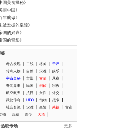
中国美食探秘》
美丽中国》
百年航母》
未被发掘的皇陵》
帝国的兴衰》
帝国的背影》
标签
闻
考古发现
二战
将帅
干尸
人
传奇人物
自然
灾难
娱乐
光
宇宙奥秘
宫殿
古墓
悬案
知
奇闻异事
民国
刑侦
宗教
程
航空航天
抗日
女性
外交
术
武侠传奇
UFO
动物
战争
星
社会名流
灾难
皇陵
慈禧
古迹
文物
西藏
青少
大清
片热映专场
更多