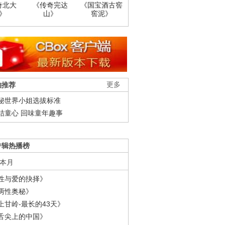
奇北大
《传奇完达
《国宝酒古窖
》
山》
窖泥》
柚推荐
更多
秘世界小姐选拔标准
结童心 回味童年趣事
专辑热播榜
本月
性与爱的抉择》
两性奥秘》
上甘岭-最长的43天》
舌尖上的中国》