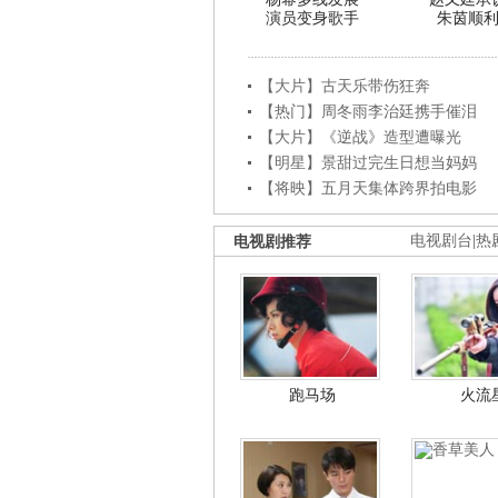
演员变身歌手
朱茵顺
【大片】古天乐带伤狂奔
【热门】周冬雨李治廷携手催泪
【大片】《逆战》造型遭曝光
【明星】景甜过完生日想当妈妈
【将映】五月天集体跨界拍电影
电视剧推荐
电视剧台
|
热
跑马场
火流