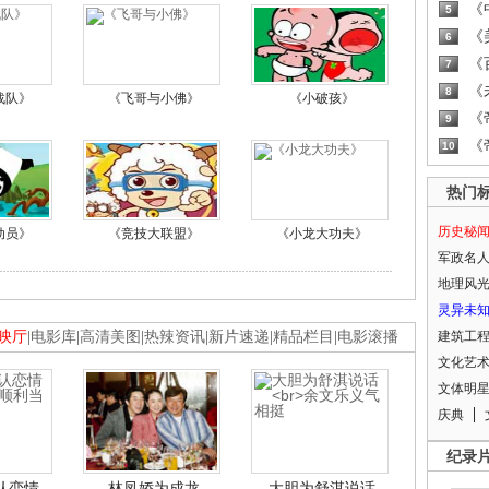
《
5
《
6
《
7
《
8
战队》
《飞哥与小佛》
《小破孩》
《
9
《
10
热门
历史秘
动员》
《竞技大联盟》
《小龙大功夫》
军政名
地理风
灵异未
映厅
|
电影库
|
高清美图
|
热辣资讯
|
新片速递
|
精品栏目
|
电影滚播
建筑工
文化艺
文体明
庆典
纪录
认恋情
林凤娇为成龙
大胆为舒淇说话