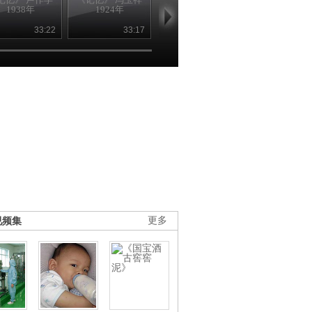
1938年
1924年
1921年
1934年
33:22
33:17
31:54
37
视频集
更多