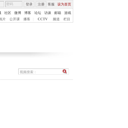
登录
注册
客服
设为首页
城
社区
微博
博客
论坛
访谈
邮箱
游戏
画片
公开课
播客
|
CCTV
频道
栏目