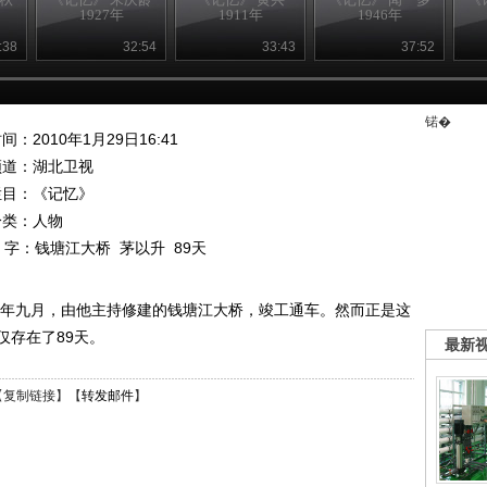
1927年
1911年
1946年
:38
32:54
33:43
37:52
锘�
间：2010年1月29日16:41
频道：
湖北卫视
栏目：
《记忆》
分类：人物
 字：
钱塘江大桥
茅以升
89天
37年九月，由他主持修建的钱塘江大桥，竣工通车。然而正是这
仅存在了89天。
最新
【
复制链接
】【
转发邮件
】