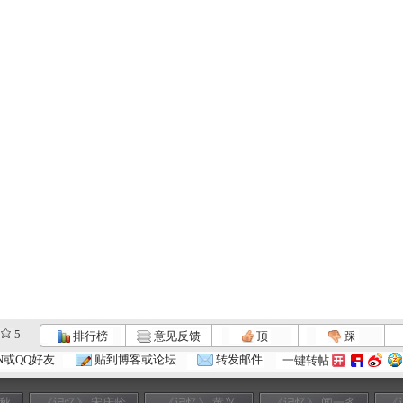
5
排行榜
意见反馈
顶
踩
N或QQ好友
贴到博客或论坛
转发邮件
一键转帖
正秋
《记忆》 宋庆龄
《记忆》 黄兴
《记忆》 闻一多
《