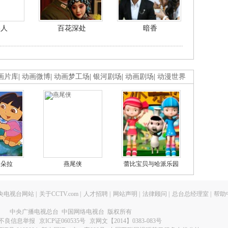
美人
百花深处
暗香
画片库
|
动画微博
|
动画梦工场
|
银河剧场
|
动画剧场
|
动漫世界
的朵拉
燕尾侠
蕾比宝贝与哈派乐园
央电视台网站
|
关于CCTV.com
|
人才招聘
|
网站声明
|
法律顾问
|
总台总经理室
|
帮助
中央广播电视总台 中国网络电视台 版权所有
不良信息举报
京ICP证060535号
京网文【2014】0383-083号