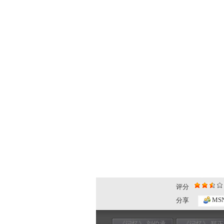
评分
MS
分享
《记忆》 刘伯承
《记忆》 郑