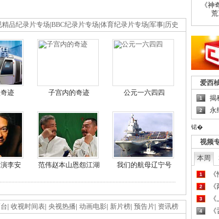
《神
荒
视精品纪录片专场
|
BBC纪录片专场
|
体育纪录片专场
|
军事
|
历史
爱西
程奇迹
子宫内的奇迹
公元一六四四
揭
1
永
2
锘�
视频
本周
导演李安
范伟赵本山恩怨江湖
我们的航母辽宁号
《
1
《
2
《
3
画台
|
收视时间表
|
央视热播
|
动画电影
|
新片榜
|
预告片
|
资讯榜
《
4