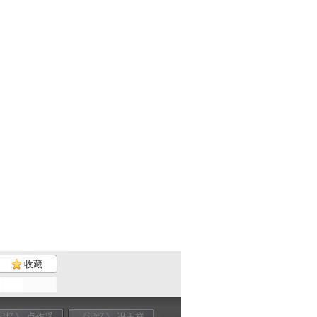
收藏
记忆》 卢作孚
《记忆》 冯玉祥
《记忆》 陈独秀
《记忆》 沈