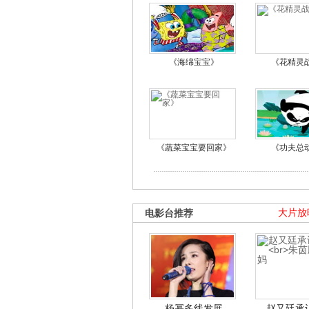
《海绵宝宝》
《花精灵
《蔬菜宝宝要回家》
《功夫总
电影台推荐
大片放
杨幂多线发展
赵又廷承