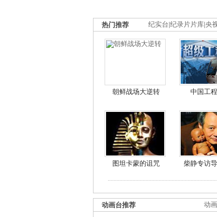
热门推荐
纪实台
|
纪录片片库
|
央
朝鲜战场大逆转
中国工
图坦卡蒙的诅咒
柴静专访
动画台推荐
动