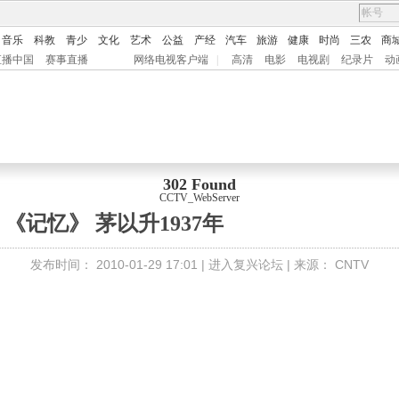
音乐
科教
青少
文化
艺术
公益
产经
汽车
旅游
健康
时尚
三农
商
直播中国
赛事直播
网络电视客户端
|
高清
电影
电视剧
纪录片
动
302 Found
CCTV_WebServer
《记忆》 茅以升1937年
发布时间：
2010-01-29 17:01 |
进入复兴论坛
| 来源：
CNTV