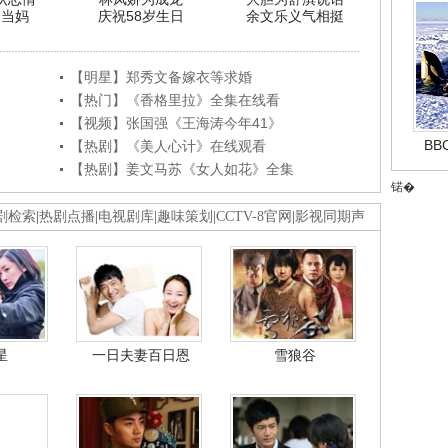
利当妈
庆祝58岁生日
余文乐义气相挺
【明星】郑秀文备嫁衣等求婚
【热门】《香格里拉》全集在线看
【视频】张国强《王海涛今年41》
B
【热剧】《美人心计》在线观看
【热剧】姜文马苏《女人如花》全集
锘�
剧检索
|
热剧点播
|
电视剧库
|
趣味策划
|
CCTV-8官网
|
影视同期声
星
一日夫妻百日恩
雪狼谷