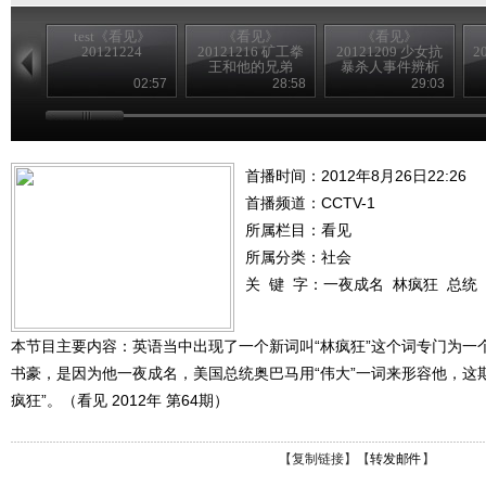
test《看见》
《看见》
《看见》
20121224
20121216 矿工拳
20121209 少女抗
2
王和他的兄弟
暴杀人事件辨析
02:57
28:58
29:03
首播时间：2012年8月26日22:26
首播频道：
CCTV-1
所属栏目：
看见
所属分类：社会
关 键 字：
一夜成名
林疯狂
总统
本节目主要内容：英语当中出现了一个新词叫“林疯狂”这个词专门为一
书豪，是因为他一夜成名，美国总统奥巴马用“伟大”一词来形容他，这
疯狂”。（看见 2012年 第64期）
【
复制链接
】【
转发邮件
】