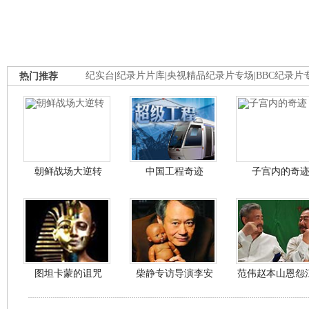
热门推荐
纪实台
|
纪录片片库
|
央视精品纪录片专场
|
BBC纪录片
朝鲜战场大逆转
中国工程奇迹
子宫内的奇
图坦卡蒙的诅咒
柴静专访导演李安
范伟赵本山恩怨