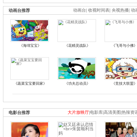
动画台推荐
动画台
|
收视时间表
|
央视热播
|
动
《海绵宝宝》
《花精灵战队》
《飞哥与小佛
《蔬菜宝宝要回家》
《功夫总动员》
《竞技大联盟
电影台推荐
大片放映厅
|
电影库
|
高清美图
|
热辣资