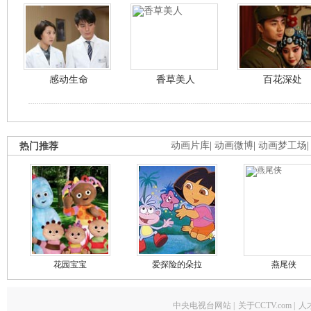
感动生命
香草美人
百花深处
热门推荐
动画片库
|
动画微博
|
动画梦工场
花园宝宝
爱探险的朵拉
燕尾侠
中央电视台网站
|
关于CCTV.com
|
人