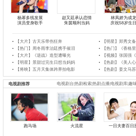
杨幂多线发展
赵又廷承认恋情
林凤娇为成
演员变身歌手
朱茵顺利当妈
庆祝58岁生
【大片】古天乐带伤狂奔
【明星】郑秀文备
【热门】周冬雨李治廷携手催泪
【热门】《香格里
【大片】《逆战》造型遭曝光
【视频】张国强《
【明星】景甜过完生日想当妈妈
【热剧】《美人心
【将映】五月天集体跨界拍电影
【热剧】姜文马苏
电视剧推荐
电视剧台
|
热剧检索
|
热剧点播
|
电视剧库
|
趣
跑马场
火流星
一日夫妻百日