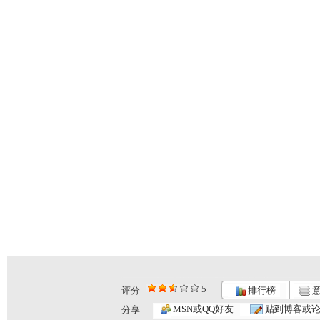
5
评分
排行榜
意
MSN或QQ好友
贴到博客或
分享