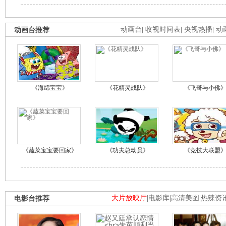
动画台推荐
动画台
|
收视时间表
|
央视热播
|
动
《海绵宝宝》
《花精灵战队》
《飞哥与小佛
《蔬菜宝宝要回家》
《功夫总动员》
《竞技大联盟
电影台推荐
大片放映厅
|
电影库
|
高清美图
|
热辣资