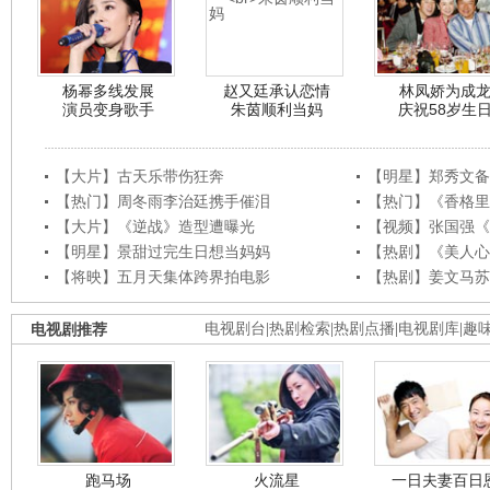
杨幂多线发展
赵又廷承认恋情
林凤娇为成
演员变身歌手
朱茵顺利当妈
庆祝58岁生
【大片】古天乐带伤狂奔
【明星】郑秀文备
【热门】周冬雨李治廷携手催泪
【热门】《香格里
【大片】《逆战》造型遭曝光
【视频】张国强《
【明星】景甜过完生日想当妈妈
【热剧】《美人心
【将映】五月天集体跨界拍电影
【热剧】姜文马苏
电视剧推荐
电视剧台
|
热剧检索
|
热剧点播
|
电视剧库
|
趣
跑马场
火流星
一日夫妻百日