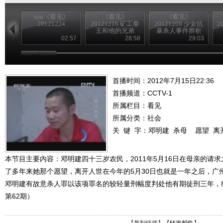
test《看见》
《看见》
《看见》
20121224
20121216 矿工拳
20121209 少女抗
2
王和他的兄弟
暴杀人事件辨析
02:57
28:58
29:03
首播时间：2012年7月15日22:36
首播频道：
CCTV-1
所属栏目：
看见
所属分类：社会
关 键 字：
邓明建
杀母
愿望
离
本节目主要内容：邓明建四十三岁农民，2011年5月16日在母亲的请
了多年来她那个愿望，离开人世在今年的5月30日也就是一年之后，广
邓明建有故意杀人罪以该项罪名的较轻量刑幅度判处他有期徒刑三年，缓
第62期）