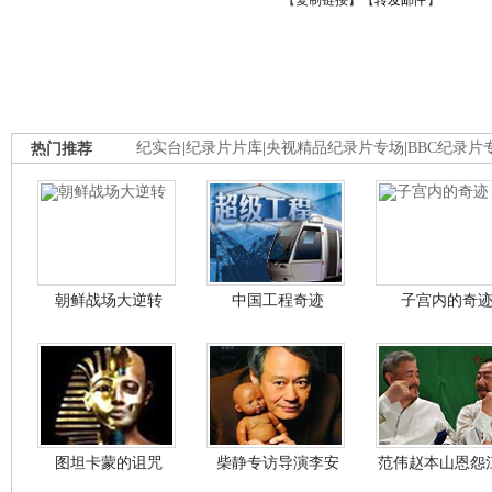
【
复制链接
】【
转发邮件
】
热门推荐
纪实台
|
纪录片片库
|
央视精品纪录片专场
|
BBC纪录片
朝鲜战场大逆转
中国工程奇迹
子宫内的奇
图坦卡蒙的诅咒
柴静专访导演李安
范伟赵本山恩怨