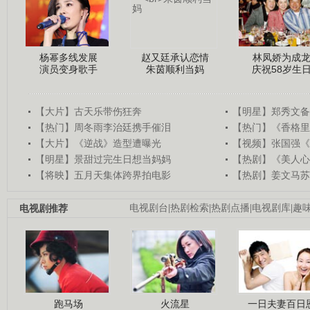
杨幂多线发展
赵又廷承认恋情
林凤娇为成
演员变身歌手
朱茵顺利当妈
庆祝58岁生
【大片】古天乐带伤狂奔
【明星】郑秀文备
【热门】周冬雨李治廷携手催泪
【热门】《香格里
【大片】《逆战》造型遭曝光
【视频】张国强《
【明星】景甜过完生日想当妈妈
【热剧】《美人心
【将映】五月天集体跨界拍电影
【热剧】姜文马苏
电视剧推荐
电视剧台
|
热剧检索
|
热剧点播
|
电视剧库
|
趣
跑马场
火流星
一日夫妻百日