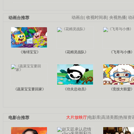
动画台推荐
动画台
|
收视时间表
|
央视热播
|
动
《海绵宝宝》
《花精灵战队》
《飞哥与小佛
《蔬菜宝宝要回家》
《功夫总动员》
《竞技大联盟
电影台推荐
大片放映厅
|
电影库
|
高清美图
|
热辣资