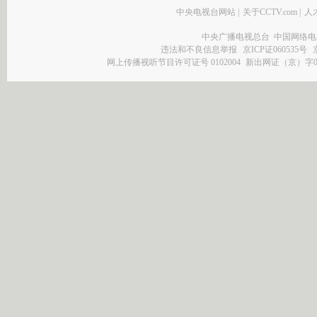
中央电视台网站
|
关于CCTV.com
|
人
中央广播电视总台 中国网络电
违法和不良信息举报
京ICP证060535号
网上传播视听节目许可证号 0102004
新出网证（京）字0