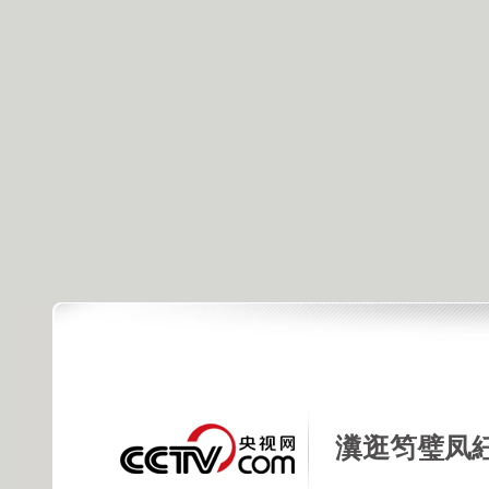
瀵逛笉璧凤