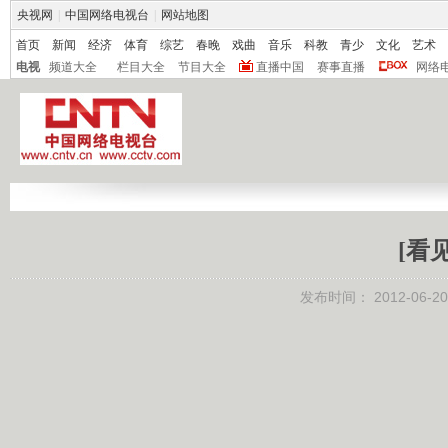
央视网
|
中国网络电视台
|
网站地图
首页
新闻
经济
体育
综艺
春晚
戏曲
音乐
科教
青少
文化
艺术
电视
频道大全
栏目大全
节目大全
直播中国
赛事直播
网络
[看
发布时间：
2012-06-20