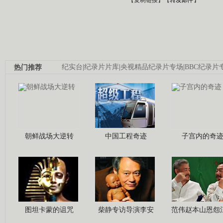
热门推荐
纪实台
|
纪录片片库
|
央视精品纪录片专场
|
BBC纪录片
朝鲜战场大逆转
中国工程奇迹
子宫内的奇
图坦卡蒙的诅咒
柴静专访导演李安
范伟赵本山恩怨