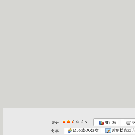
5
评分
排行榜
意
MSN或QQ好友
贴到博客或
分享