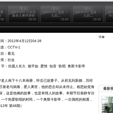
《看见》
《看见》
《看见》
工拳
20121209 少女抗
20121202 温故·一
20121202 温故·一
20
弟
暴杀人事件辨析
九四二
九四二
年
:58
29:03
29:05
29:35
锘�
间：2012年4月12日04:28
频道：
CCTV-1
栏目：
看见
分类：社会
 字：
但愿人长久
饶平如
爱情
知音
歌唱
奥斯卡影帝
岁老人画下十八本画册，怀念已故妻子。从初见到新婚，历经
尽衰老与病痛，爱人离世，他的思念却从未停止。相思始觉海
最新
深，这是他俩的故事，也是有情人的故事。本期节目柴静专访
：一个热爱歌唱的村民，一个奥斯卡影帝，一次偶然的相遇，
2年 第48期）