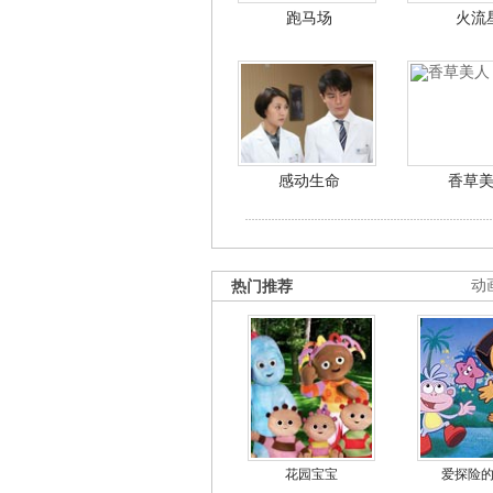
跑马场
火流
感动生命
香草
热门推荐
动
花园宝宝
爱探险