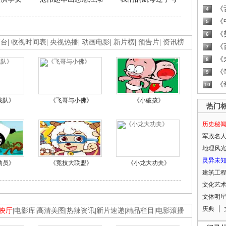
《
4
《
5
《
6
画台
|
收视时间表
|
央视热播
|
动画电影
|
新片榜
|
预告片
|
资讯榜
《
7
《
8
《
9
《
10
战队》
《飞哥与小佛》
《小破孩》
热门
历史秘
军政名
地理风
灵异未
动员》
《竞技大联盟》
《小龙大功夫》
建筑工
文化艺
文体明
庆典
映厅
|
电影库
|
高清美图
|
热辣资讯
|
新片速递
|
精品栏目
|
电影滚播