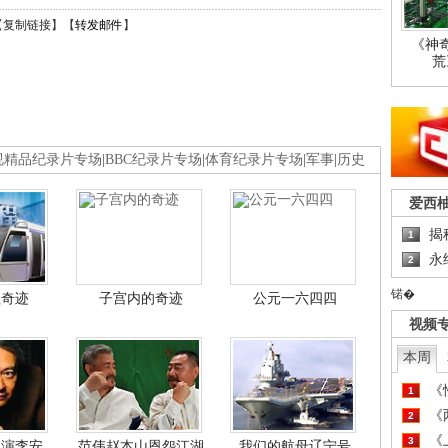
【
复制链接
】【
转发邮件
】
《神
荒
视精品纪录片专场
|
BBC纪录片专场
|
体育纪录片专场
|
军事
|
历史
爱西
揭
1
永
2
锘�
程奇迹
子宫内的奇迹
公元一六四四
视频
本周
《
1
《
2
《
3
导演李安
范伟赵本山恩怨江湖
我们的航母辽宁号