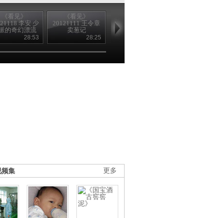
《看见》
《看见》
[视频]兰州军区天
《看见》
121118 李安 少
20121111 王令章
狼突击队选拔新
20121104 为
派的奇幻漂流
卖葱记
队员
鹏的课堂
28:53
28:25
02:04
39
视频集
更多