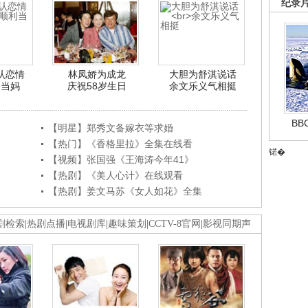
纪录
认恋情
林凤娇为成龙
大胆为舒淇说话
利当妈
庆祝58岁生日
余文乐义气相挺
B
【明星】郑秀文备嫁衣等求婚
【热门】《香格里拉》全集在线看
锘�
【视频】张国强《王海涛今年41》
【热剧】《美人心计》在线观看
【热剧】姜文马苏《女人如花》全集
剧检索
|
热剧点播
|
电视剧库
|
趣味策划
|
CCTV-8官网
|
影视同期声