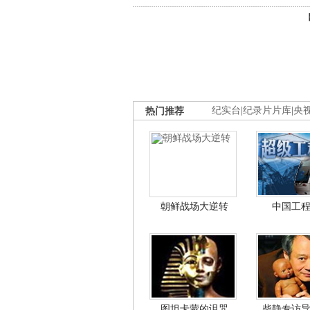
热门推荐
纪实台
|
纪录片片库
|
央
朝鲜战场大逆转
中国工
图坦卡蒙的诅咒
柴静专访