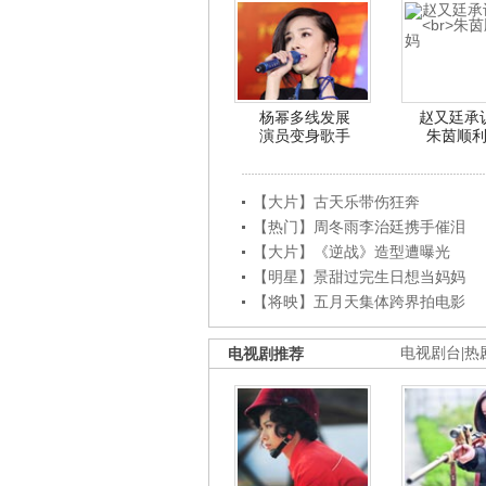
杨幂多线发展
赵又廷承
演员变身歌手
朱茵顺
【大片】古天乐带伤狂奔
【热门】周冬雨李治廷携手催泪
【大片】《逆战》造型遭曝光
【明星】景甜过完生日想当妈妈
【将映】五月天集体跨界拍电影
电视剧推荐
电视剧台
|
热