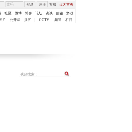
登录
注册
客服
设为首页
城
社区
微博
博客
论坛
访谈
邮箱
游戏
画片
公开课
播客
|
CCTV
频道
栏目