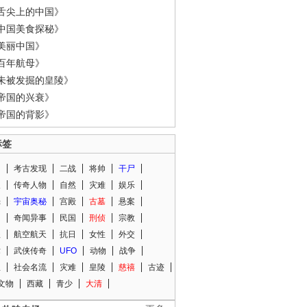
舌尖上的中国》
中国美食探秘》
美丽中国》
百年航母》
未被发掘的皇陵》
帝国的兴衰》
帝国的背影》
标签
闻
考古发现
二战
将帅
干尸
人
传奇人物
自然
灾难
娱乐
光
宇宙奥秘
宫殿
古墓
悬案
知
奇闻异事
民国
刑侦
宗教
程
航空航天
抗日
女性
外交
术
武侠传奇
UFO
动物
战争
星
社会名流
灾难
皇陵
慈禧
古迹
文物
西藏
青少
大清