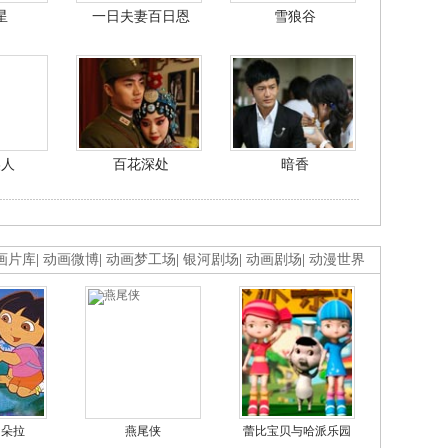
星
一日夫妻百日恩
雪狼谷
美人
百花深处
暗香
画片库
|
动画微博
|
动画梦工场
|
银河剧场
|
动画剧场
|
动漫世界
的朵拉
燕尾侠
蕾比宝贝与哈派乐园