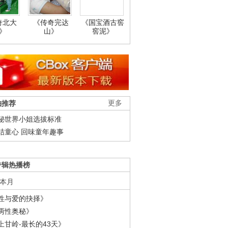
奇北大
《传奇完达
《国宝酒古窖
》
山》
窖泥》
柚推荐
更多
秘世界小姐选拔标准
结童心 回味童年趣事
专辑热播榜
本月
性与爱的抉择》
两性奥秘》
上甘岭-最长的43天》