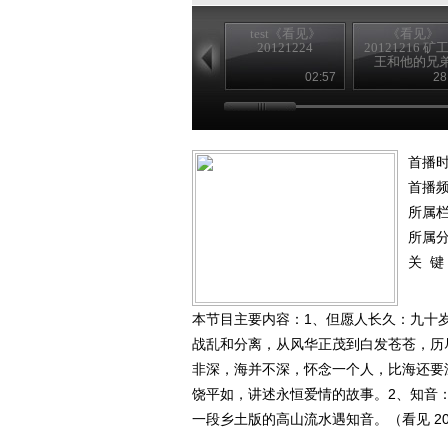
test《看见》
《看见》
20121224
20121216 矿
王和他的兄
02:57
28
首播时
首播
所属
所属
关 键
本节目主要内容：1、但愿人长久：九十
战乱和分离，从风华正茂到白发苍苍，历
非深，海并不深，怀念一个人，比海还要
饶平如，讲述永恒爱情的故事。2、知音
一段乡土版的高山流水遇知音。（看见 201