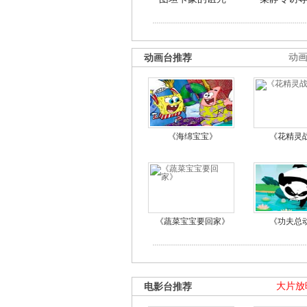
动画台推荐
动
《海绵宝宝》
《花精灵
《蔬菜宝宝要回家》
《功夫总
电影台推荐
大片放