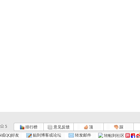
5
排行榜
意见反馈
顶
踩
N或QQ好友
贴到博客或论坛
转发邮件
转帖到社区