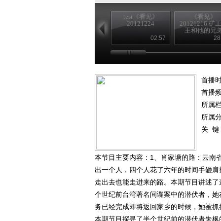
test《看见》
《看见》
20121224
20121216 矿
王和他的兄
02:57
28
首播时
首播
所属
所属
关 键
本节目主要内容：1、肖家塘的路：云南
出一个人，四个人花了六年的时间手砸肩
走出去也能走进来的路。本期节目讲述了
个世纪前台湾著名间谍案中的潜伏者，她
务已经完成即将返回家乡的时候，她被抓
本期节目探寻了半个世纪前的潜伏者朱枫的故