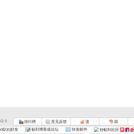
5
排行榜
意见反馈
顶
踩
N或QQ好友
贴到博客或论坛
转发邮件
转帖到社区