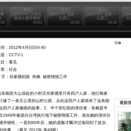
《看见》
《看见》
《看见》
工拳
20121209 少女抗
20121202 温故·一
20121202 温故·一
20
弟
暴杀人事件辨析
九四二
九四二
年
:58
29:03
29:05
29:35
锘�
间：2012年4月5日04:40
频道：
CCTV-1
栏目：
看见
分类：社会
 字：
肖家塘的路
朱枫
秘密情报工作
省东南部大山深处的小村庄肖家塘里只有四户人家，他们每家
扛修了一条五公里的山村公路，从此这四户人家就有了这条能
最新
这四户人家修路的故事。2、半个世纪前的潜伏者：朱枫是半
在1949年被派往台湾执行地下秘密情报工作。就在她的潜伏任
捕并牺牲，一直到60年后，她的遗骸才飘洋过海回到了故乡。
事。（看见 2012年 第49期）