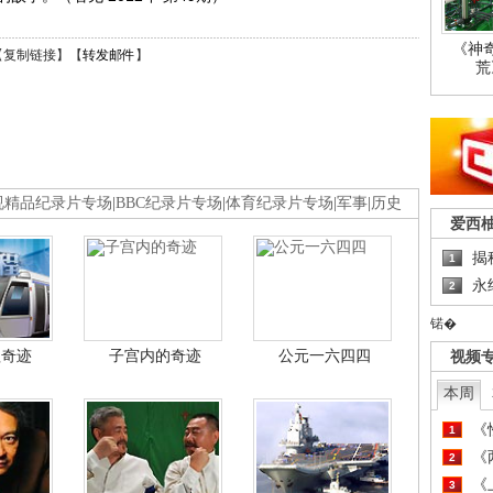
《神
【
复制链接
】【
转发邮件
】
荒
视精品纪录片专场
|
BBC纪录片专场
|
体育纪录片专场
|
军事
|
历史
爱西
揭
1
永
2
锘�
程奇迹
子宫内的奇迹
公元一六四四
视频
本周
《
1
《
2
《
3