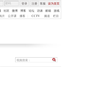
登录
注册
客服
设为首页
城
社区
微博
博客
论坛
访谈
邮箱
游戏
画片
公开课
播客
|
CCTV
频道
栏目