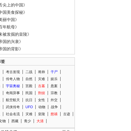
舌尖上的中国》
中国美食探秘》
美丽中国》
百年航母》
未被发掘的皇陵》
帝国的兴衰》
帝国的背影》
标签
闻
考古发现
二战
将帅
干尸
人
传奇人物
自然
灾难
娱乐
光
宇宙奥秘
宫殿
古墓
悬案
知
奇闻异事
民国
刑侦
宗教
程
航空航天
抗日
女性
外交
术
武侠传奇
UFO
动物
战争
星
社会名流
灾难
皇陵
慈禧
古迹
文物
西藏
青少
大清