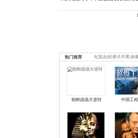
热门推荐
纪实台
|
纪录片片库
|
央
朝鲜战场大逆转
中国工