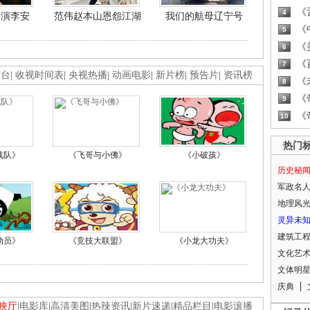
《
4
导演李安
范伟赵本山恩怨江湖
我们的航母辽宁号
《
5
《
6
《
7
画台
|
收视时间表
|
央视热播
|
动画电影
|
新片榜
|
预告片
|
资讯榜
《
8
《
9
《
10
热门
战队》
《飞哥与小佛》
《小破孩》
历史秘
军政名
地理风
灵异未
建筑工
动员》
《竞技大联盟》
《小龙大功夫》
文化艺
文体明
庆典
映厅
|
电影库
|
高清美图
|
热辣资讯
|
新片速递
|
精品栏目
|
电影滚播