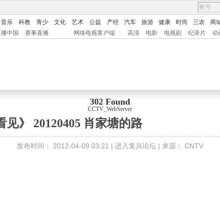
音乐
科教
青少
文化
艺术
公益
产经
汽车
旅游
健康
时尚
三农
商
直播中国
赛事直播
网络电视客户端
|
高清
电影
电视剧
纪录片
动
302 Found
CCTV_WebServer
看见》 20120405 肖家塘的路
发布时间：
2012-04-09 03:21 |
进入复兴论坛
| 来源：
CNTV