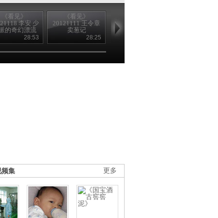
《看见》
《看见》
[视频]兰州军区天
《看见》
121118 李安 少
20121111 王令章
狼突击队选拔新
20121104 为
派的奇幻漂流
卖葱记
队员
鹏的课堂
28:53
28:25
02:04
39
视频集
更多