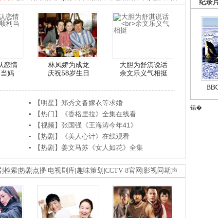
纪录
认恋情
林凤娇为成龙
大胆为舒淇说话
利当妈
庆祝58岁生日
余文乐义气相挺
B
【明星】郑秀文备嫁衣等求婚
锘�
【热门】《香格里拉》全集在线看
【视频】张国强《王海涛今年41》
【热剧】《美人心计》在线观看
【热剧】姜文马苏《女人如花》全集
剧检索
|
热剧点播
|
电视剧库
|
趣味策划
|
CCTV-8官网
|
影视同期声