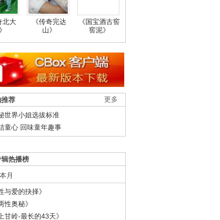
奇北大
《传奇完达
《国宝酒古窖
》
山》
窖泥》
柚推荐
更多
秘世界小姐选拔标准
结童心 回味童年趣事
专辑热播榜
本月
性与爱的抉择》
两性奥秘》
上甘岭-最长的43天》