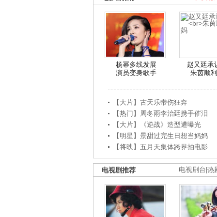
杨幂多线发展
赵又廷承
演员变身歌手
朱茵顺
【大片】古天乐带伤狂奔
【热门】周冬雨李治廷携手催泪
【大片】《逆战》造型遭曝光
【明星】景甜过完生日想当妈妈
【将映】五月天集体跨界拍电影
电视剧推荐
电视剧台
|
热