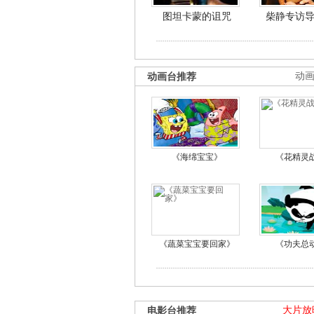
图坦卡蒙的诅咒
柴静专访
动画台推荐
动
《海绵宝宝》
《花精灵
《蔬菜宝宝要回家》
《功夫总
电影台推荐
大片放