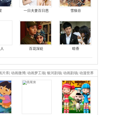
星
一日夫妻百日恩
雪狼谷
美人
百花深处
暗香
画片库
|
动画微博
|
动画梦工场
|
银河剧场
|
动画剧场
|
动漫世界