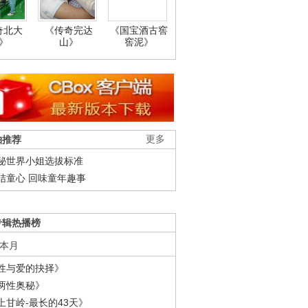
奇北大
《传奇完达
《国宝酒古窖
》
山》
窖泥》
柚推荐
更多
秘世界小姐选拔标准
结童心 回味童年趣事
专辑热播榜
本月
性与爱的抉择》
两性奥秘》
上甘岭-最长的43天》