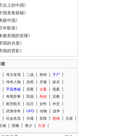
舌尖上的中国》
中国美食探秘》
美丽中国》
百年航母》
未被发掘的皇陵》
帝国的兴衰》
帝国的背影》
标签
闻
考古发现
二战
将帅
干尸
人
传奇人物
自然
灾难
娱乐
光
宇宙奥秘
宫殿
古墓
悬案
知
奇闻异事
民国
刑侦
宗教
程
航空航天
抗日
女性
外交
术
武侠传奇
UFO
动物
战争
星
社会名流
灾难
皇陵
慈禧
古迹
文物
西藏
青少
大清