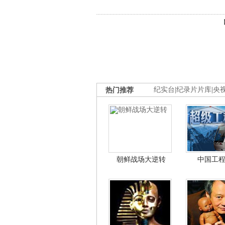
热门推荐
纪实台
|
纪录片片库
|
央
朝鲜战场大逆转
中国工