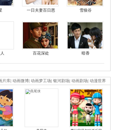
星
一日夫妻百日恩
雪狼谷
美人
百花深处
暗香
画片库
|
动画微博
|
动画梦工场
|
银河剧场
|
动画剧场
|
动漫世界