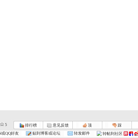
5
排行榜
意见反馈
顶
踩
N或QQ好友
贴到博客或论坛
转发邮件
转帖到社区