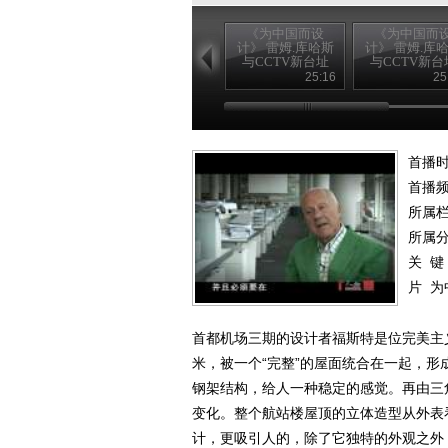
《为中国而设
《为中国而
计》 雷姆.库哈斯
计》 雷姆.库
与CCTV新台址
与CCTV新台
（上）
（下）
25:16
25
首播时
首播
所属
所属
关 键
片
为
首都机场三期的设计者福斯特是位完美主
米，被一个“完整”的屋面统合在一起，
钢架结构，给人一种稳定的感觉。再由三
变化。整个航站楼屋顶的立体造型从外表
计，更吸引人的，除了它独特的外观之外