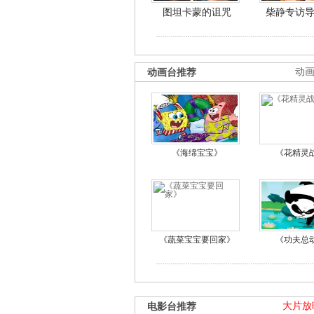
图坦卡蒙的诅咒
柴静专访
动画台推荐
动
《海绵宝宝》
《花精灵
《蔬菜宝宝要回家》
《功夫总
电影台推荐
大片放