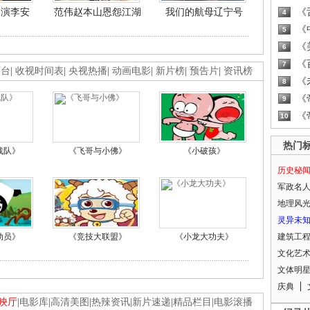
导演李安
范伟赵本山恩怨江湖
我们的航母辽宁号
《
4
《
5
《
6
《
7
画台
|
收视时间表
|
央视热播
|
动画电影
|
新片榜
|
预告片
|
资讯榜
《
8
《
9
《
10
热门
战队》
《飞哥与小佛》
《小破孩》
历史秘
军政名
地理风
灵异未
动员》
《竞技大联盟》
《小龙大功夫》
建筑工
文化艺
文体明
庆典
映厅
|
电影库
|
高清美图
|
热辣资讯
|
新片速递
|
精品栏目
|
电影滚播