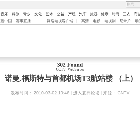
音乐
科教
青少
文化
艺术
公益
产经
汽车
旅游
健康
时尚
三农
商
直播中国
赛事直播
网络电视客户端
|
高清
电影
电视剧
纪录片
动
302 Found
CCTV_WebServer
 诺曼.福斯特与首都机场T3航站楼 （上）
发布时间：
2010-03-02 10:46 |
进入复兴论坛
| 来源：
CNTV