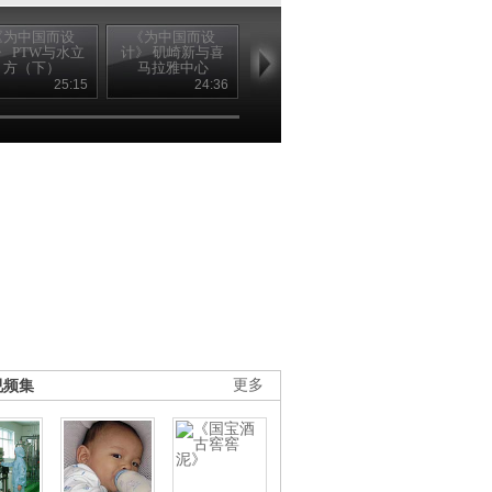
《为中国而设
《为中国而设
《为中国而设
《为中国而
》 PTW与水立
计》 矶崎新与喜
计》 矶崎新与喜
计》 扎哈.哈
方（下）
马拉雅中心
马拉雅中心
与广州歌剧
（上）
（下）
（上）
25:15
24:36
24:35
24
视频集
更多