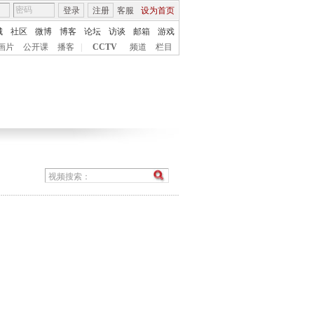
登录
注册
客服
设为首页
城
社区
微博
博客
论坛
访谈
邮箱
游戏
画片
公开课
播客
|
CCTV
频道
栏目