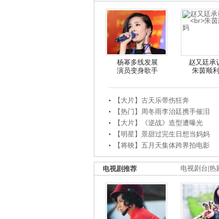
杨幂多线发展
赵又廷承
演员变身歌手
朱茵顺
【大片】古天乐带伤狂奔
【热门】周冬雨李治廷携手催泪
【大片】《逆战》造型遭曝光
【明星】景甜过完生日想当妈妈
【将映】五月天集体跨界拍电影
电视剧推荐
电视剧台
|
热