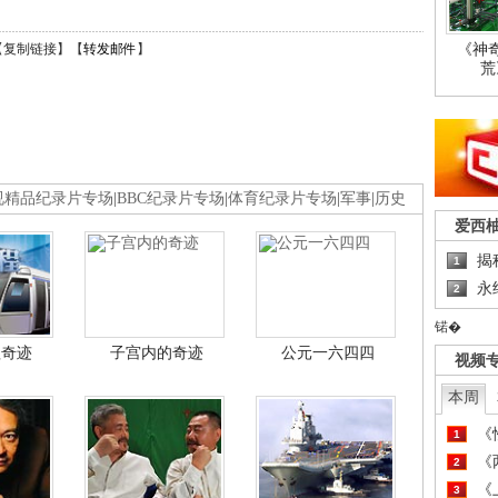
《神
【
复制链接
】【
转发邮件
】
荒
视精品纪录片专场
|
BBC纪录片专场
|
体育纪录片专场
|
军事
|
历史
爱西
揭
1
永
2
锘�
程奇迹
子宫内的奇迹
公元一六四四
视频
本周
《
1
《
2
《
3