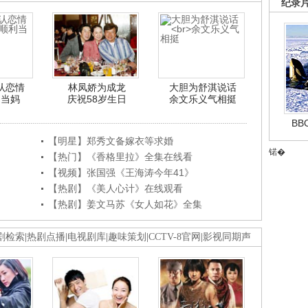
纪录
认恋情
林凤娇为成龙
大胆为舒淇说话
利当妈
庆祝58岁生日
余文乐义气相挺
B
【明星】郑秀文备嫁衣等求婚
锘�
【热门】《香格里拉》全集在线看
【视频】张国强《王海涛今年41》
【热剧】《美人心计》在线观看
【热剧】姜文马苏《女人如花》全集
剧检索
|
热剧点播
|
电视剧库
|
趣味策划
|
CCTV-8官网
|
影视同期声