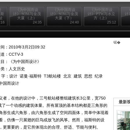
设
《为中国而设
《为中国而设
《为中国而设
哈斯
计》 SOM与金茂
计》 SOM与金茂
计》 PTW与水立
计
址
大厦 （上）
大厦（下）
方（上）
:16
24:35
24:40
25:12
锘�
间：2010年3月2日09:32
频道：
CCTV-3
栏目：
《为中国而设计》
分类：人文历史
 字：
设计
诺曼·福斯特
T3航站楼
北京
建筑
思想
纪录
中国而设计
义者，在他的设计中，三号航站楼整组建筑长3公里，宽750
最新
形成了一个动感的建筑体量。所有屋顶的基本结构都是三角形的
角形生成六角形，由六角形生成了空间四面体，简单中体现着
看，仿佛一只展翅的巨鸟或放飞的风筝。然而，福斯特的设
，更重要的，是它所体现出的合理、舒适、节能与便利。