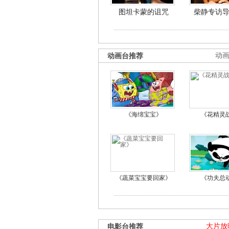
图坦卡蒙的诅咒
柴静专访
动画台推荐
动
《海绵宝宝》
《花精灵
《蔬菜宝宝要回家》
《功夫总
电影台推荐
大片放