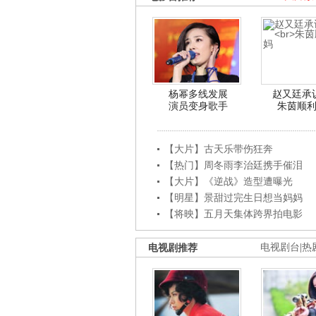
杨幂多线发展
赵又廷承
演员变身歌手
朱茵顺
【大片】古天乐带伤狂奔
【热门】周冬雨李治廷携手催泪
【大片】《逆战》造型遭曝光
【明星】景甜过完生日想当妈妈
【将映】五月天集体跨界拍电影
电视剧推荐
电视剧台
|
热