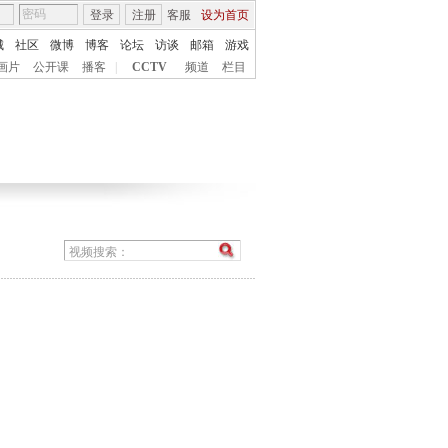
登录
注册
客服
设为首页
城
社区
微博
博客
论坛
访谈
邮箱
游戏
画片
公开课
播客
|
CCTV
频道
栏目