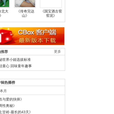
奇北大
《传奇完达
《国宝酒古窖
》
山》
窖泥》
柚推荐
更多
秘世界小姐选拔标准
结童心 回味童年趣事
专辑热播榜
本月
性与爱的抉择》
两性奥秘》
上甘岭-最长的43天》