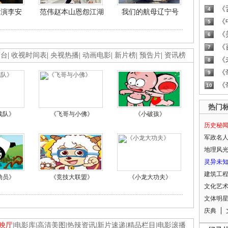
《
4
导演李安
范伟赵本山恩怨江湖
我们的航母辽宁号
《
5
《
6
《
7
画台
|
收视时间表
|
央视热播
|
动画电影
|
新片榜
|
预告片
|
资讯榜
《
8
《
9
《
10
热门
战队》
《飞哥与小佛》
《小破孩》
历史秘
军政名
地理风
灵异未
建筑工
动员》
《竞技大联盟》
《小龙大功夫》
文化艺
文体明
庆典
映厅
|
电影库
|
高清美图
|
热辣资讯
|
新片速递
|
精品栏目
|
电影滚播