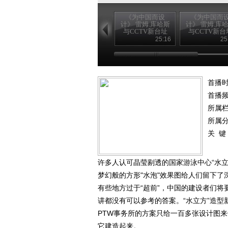
《为中国而设
《为中国而
计》 雷姆.库哈斯
计》 雷姆.库
与CCTV新台址
与CCTV新台
（上）
（下）
25:16
25
首播时
首播
所属
所属
关 键
许多人认可晶莹剔透的国家游泳中心“水
梦幻般的方形"水泡"效果图给人们留下
有些地方过于“超前”，中国的建设者们
讲都没有可以参考的答案。“水立方”造
PTW事务所的方案只给一百多张设计图
它建造起来。