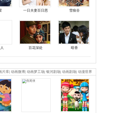
星
一日夫妻百日恩
雪狼谷
美人
百花深处
暗香
画片库
|
动画微博
|
动画梦工场
|
银河剧场
|
动画剧场
|
动漫世界