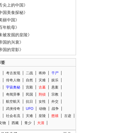
舌尖上的中国》
中国美食探秘》
美丽中国》
百年航母》
未被发掘的皇陵》
帝国的兴衰》
帝国的背影》
标签
闻
考古发现
二战
将帅
干尸
人
传奇人物
自然
灾难
娱乐
光
宇宙奥秘
宫殿
古墓
悬案
知
奇闻异事
民国
刑侦
宗教
程
航空航天
抗日
女性
外交
术
武侠传奇
UFO
动物
战争
星
社会名流
灾难
皇陵
慈禧
古迹
文物
西藏
青少
大清