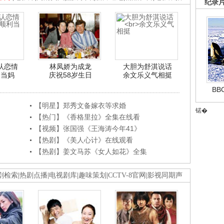
纪录
认恋情
林凤娇为成龙
大胆为舒淇说话
利当妈
庆祝58岁生日
余文乐义气相挺
B
【明星】郑秀文备嫁衣等求婚
锘�
【热门】《香格里拉》全集在线看
【视频】张国强《王海涛今年41》
【热剧】《美人心计》在线观看
【热剧】姜文马苏《女人如花》全集
剧检索
|
热剧点播
|
电视剧库
|
趣味策划
|
CCTV-8官网
|
影视同期声