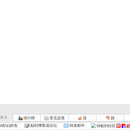
5
排行榜
意见反馈
顶
踩
N或QQ好友
贴到博客或论坛
转发邮件
转帖到社区