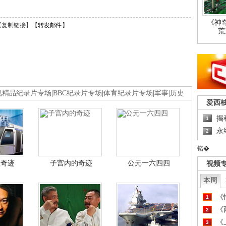
《神
【
复制链接
】【
转发邮件
】
荒
视精品纪录片专场
|
BBC纪录片专场
|
体育纪录片专场
|
军事
|
历史
爱西
揭
1
永
2
锘�
程奇迹
子宫内的奇迹
公元一六四四
视频
本周
《
1
《
2
《
3