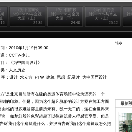
设
《为中国而设
《为中国而设
《为中国而设
哈斯
计》 SOM与金茂
计》 SOM与金茂
计》 PTW与水立
计
址
大厦 （上）
大厦（下）
方（上）
:16
24:35
24:40
25:12
锘�
间：2010年1月19日09:00
频道：
CCTV-少儿
栏目：
《为中国而设计》
分类：人文历史
 字：
设计
水立方
PTW
建筑
思想
纪录片
为中国而设计
立方”是北京目前所有在建的奥运体育场馆中较为漂亮的一个，
了深刻的印象。但是，因为这个超凡脱俗的设计方案在施工方面
最新
将要面临的很多难题都是前所未有、独一无二的，这在全世界来
型新奇，如梦幻般的色彩超越了以往建筑带人得感官享受。但是
来告诉我们这个建筑是什么，并没有告诉我们这个建筑该怎么把