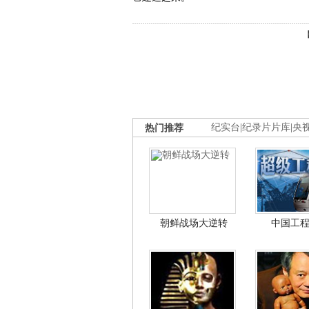
热门推荐
纪实台
|
纪录片片库
|
央
朝鲜战场大逆转
中国工