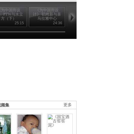
《为中国而设
《为中国而设
《为中国而设
《为中国而
》 PTW与水立
计》 矶崎新与喜
计》 矶崎新与喜
计》 扎哈.哈
方（下）
马拉雅中心
马拉雅中心
与广州歌剧
（上）
（下）
（上）
25:15
24:36
24:35
24
视频集
更多