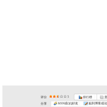
5
评分
排行榜
意
MSN或QQ好友
贴到博客或
分享