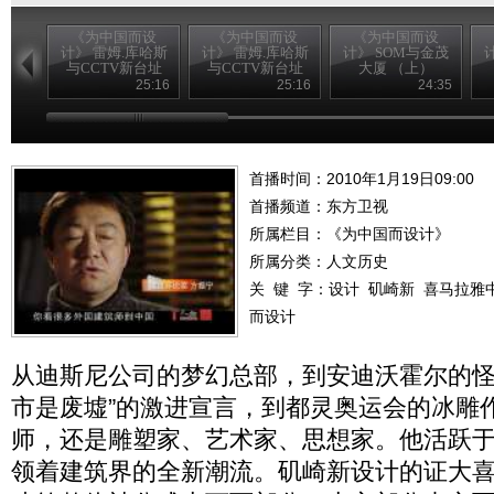
《为中国而设
《为中国而设
《为中国而设
计》 雷姆.库哈斯
计》 雷姆.库哈斯
计》 SOM与金茂
与CCTV新台址
与CCTV新台址
大厦 （上）
（上）
（下）
25:16
25:16
24:35
首播时间：2010年1月19日09:00
首播频道：
东方卫视
所属栏目：
《为中国而设计》
所属分类：人文历史
关 键 字：
设计
矶崎新
喜马拉雅
而设计
从迪斯尼公司的梦幻总部，到安迪沃霍尔的怪
市是废墟”的激进宣言，到都灵奥运会的冰雕
师，还是雕塑家、艺术家、思想家。他活跃
领着建筑界的全新潮流。矶崎新设计的证大