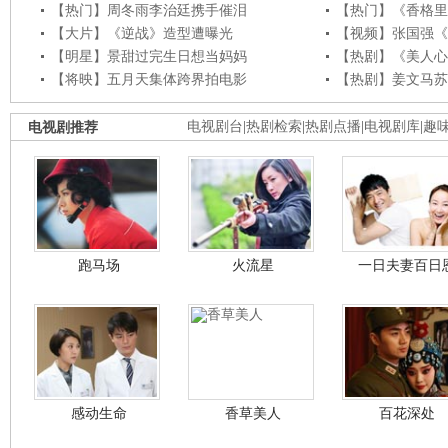
【热门】周冬雨李治廷携手催泪
【热门】《香格里
【大片】《逆战》造型遭曝光
【视频】张国强《
【明星】景甜过完生日想当妈妈
【热剧】《美人心
【将映】五月天集体跨界拍电影
【热剧】姜文马苏
电视剧推荐
电视剧台
|
热剧检索
|
热剧点播
|
电视剧库
|
趣
跑马场
火流星
一日夫妻百日
感动生命
香草美人
百花深处