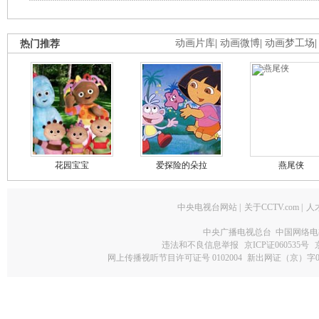
热门推荐
动画片库
|
动画微博
|
动画梦工场
花园宝宝
爱探险的朵拉
燕尾侠
中央电视台网站
|
关于CCTV.com
|
人
中央广播电视总台 中国网络电
违法和不良信息举报
京ICP证060535号
网上传播视听节目许可证号 0102004
新出网证（京）字0