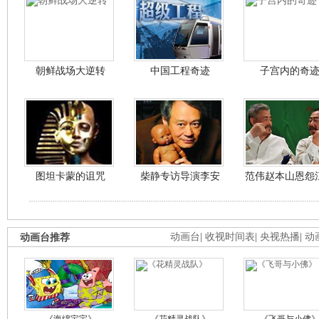
朝鲜战场大逆转
中国工程奇迹
子宫内的奇
图坦卡蒙的诅咒
柴静专访导演李安
范伟赵本山恩怨
动画台推荐
动画台
|
收视时间表
|
央视热播
|
动