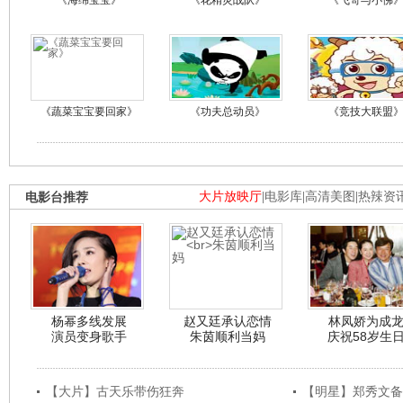
《海绵宝宝》
《花精灵战队》
《飞哥与小佛
《蔬菜宝宝要回家》
《功夫总动员》
《竞技大联盟
电影台推荐
大片放映厅
|
电影库
|
高清美图
|
热辣资
杨幂多线发展
赵又廷承认恋情
林凤娇为成
演员变身歌手
朱茵顺利当妈
庆祝58岁生
【大片】古天乐带伤狂奔
【明星】郑秀文备