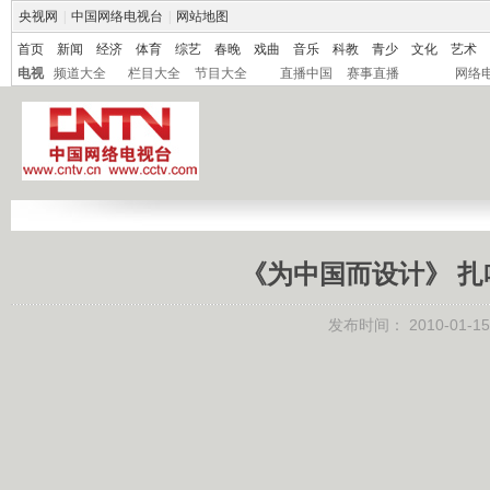
央视网
|
中国网络电视台
|
网站地图
首页
新闻
经济
体育
综艺
春晚
戏曲
音乐
科教
青少
文化
艺术
电视
频道大全
栏目大全
节目大全
直播中国
赛事直播
网络
《为中国而设计》 扎
发布时间：
2010-01-15