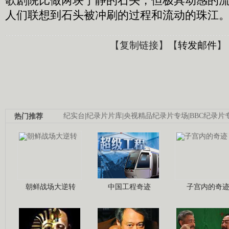
歌剧院比做两块宁静的石头，但极具动感的
人们联想到石头被冲刷的过程和流动的珠江
【
复制链接
】【
转发邮件
】
热门推荐
纪实台
|
纪录片片库
|
央视精品纪录片专场
|
BBC纪录片
朝鲜战场大逆转
中国工程奇迹
子宫内的奇