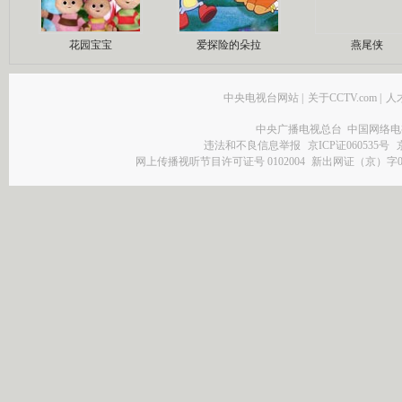
花园宝宝
爱探险的朵拉
燕尾侠
中央电视台网站
|
关于CCTV.com
|
人
中央广播电视总台 中国网络电
违法和不良信息举报
京ICP证060535号
网上传播视听节目许可证号 0102004
新出网证（京）字0