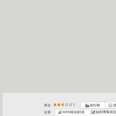
5
评分
排行榜
意
MSN或QQ好友
贴到博客或
分享