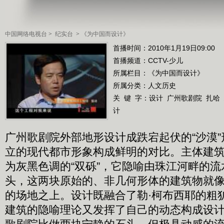
中国网络电视台
>
纪实台
>
《为中国而设计》
首播时间：2010年1月19日09:00
首播频道：
CCTV-少儿
所属栏目：
《为中国而设计》
所属分类：人文历史
关 键 字：
设计
广州歌剧院
扎哈
计
广州歌剧院外部地形设计成跌宕起伏的“沙漠
立的现代都市形象构成鲜明的对比。主体建筑
为灰黑色调的“双砾”，它隐喻由珠江河畔的
头，这两块原始的、非几何形体的建筑物就
的场地之上。设计既融合了勒·柯布西耶的粗
建筑的隐喻理论又发挥了自己的动态构成设