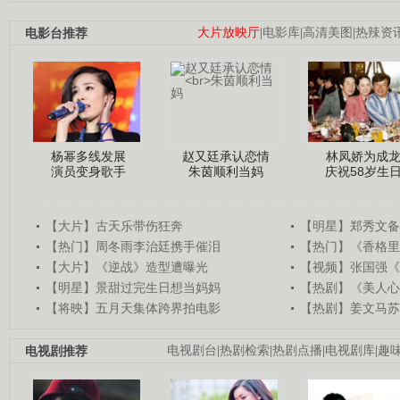
电影台推荐
大片放映厅
|
电影库
|
高清美图
|
热辣资
杨幂多线发展
赵又廷承认恋情
林凤娇为成
演员变身歌手
朱茵顺利当妈
庆祝58岁生
【大片】古天乐带伤狂奔
【明星】郑秀文备
【热门】周冬雨李治廷携手催泪
【热门】《香格里
【大片】《逆战》造型遭曝光
【视频】张国强《
【明星】景甜过完生日想当妈妈
【热剧】《美人心
【将映】五月天集体跨界拍电影
【热剧】姜文马苏
电视剧推荐
电视剧台
|
热剧检索
|
热剧点播
|
电视剧库
|
趣