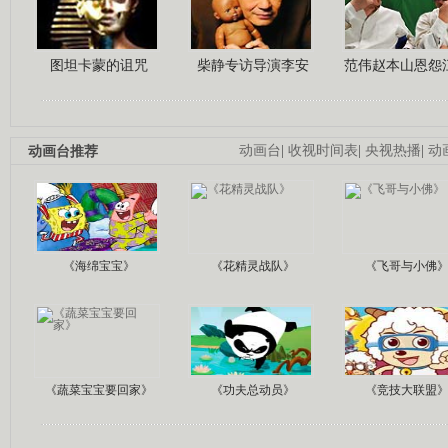
图坦卡蒙的诅咒
柴静专访导演李安
范伟赵本山恩怨
动画台推荐
动画台
|
收视时间表
|
央视热播
|
动
《海绵宝宝》
《花精灵战队》
《飞哥与小佛
《蔬菜宝宝要回家》
《功夫总动员》
《竞技大联盟