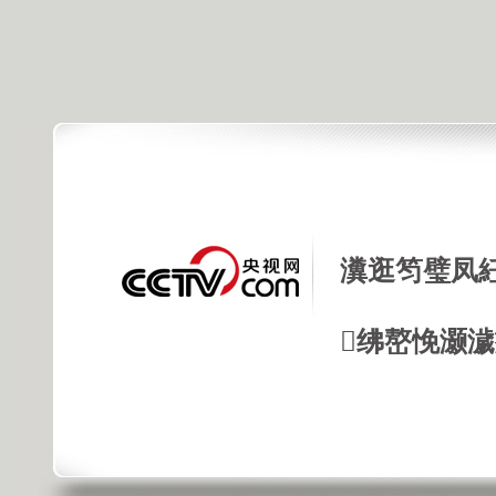
瀵逛笉璧凤
绋嶅悗灏