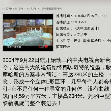
中国网络电视台
>
纪实台
>
《为中国而设计》
首播时间：2010年1月19日09:00
首播频道：
CCTV-9
所属栏目：
《为中国而设计》
所属分类：人文历史
关 键 字：
设计
雷姆·库哈斯
中央
国而设计
2004年9月22日就开始动工的中央电视台新
今，这座高大的建筑始终都以奇特的造型，
库哈斯的方案非常简洁：高达230米的主楼
念，形成一个立体L形巨环。几乎每个人都会
引--它不是任何一种寻常的几何体，没有曲
筑面积59万平方米，主楼高234米。她的巨型
黎新凯旋门整个装进去！