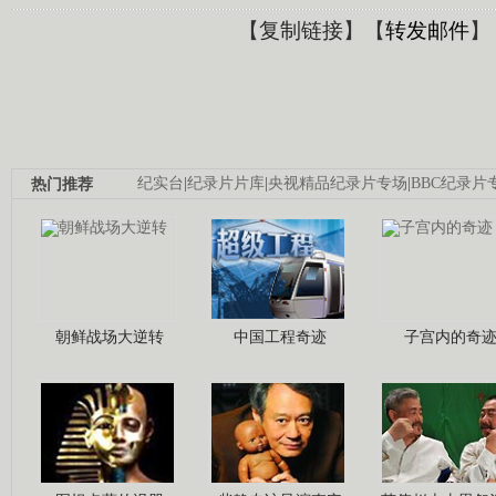
【
复制链接
】【
转发邮件
】
热门推荐
纪实台
|
纪录片片库
|
央视精品纪录片专场
|
BBC纪录片
朝鲜战场大逆转
中国工程奇迹
子宫内的奇