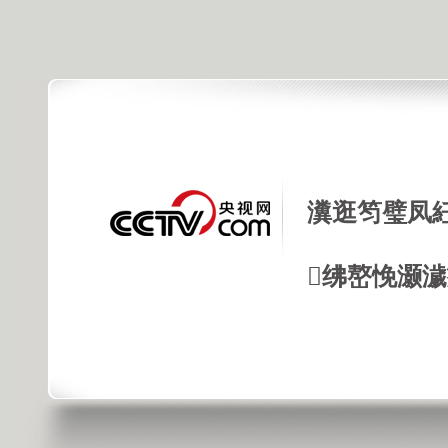
瀵逛笉璧凤
绋嶅悗灏