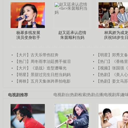
杨幂多线发展
赵又廷承认恋情
林凤娇为成
演员变身歌手
朱茵顺利当妈
庆祝58岁生
【大片】古天乐带伤狂奔
【明星】郑秀文备
【热门】周冬雨李治廷携手催泪
【热门】《香格里
【大片】《逆战》造型遭曝光
【视频】张国强《
【明星】景甜过完生日想当妈妈
【热剧】《美人心
【将映】五月天集体跨界拍电影
【热剧】姜文马苏
电视剧推荐
电视剧台
|
热剧检索
|
热剧点播
|
电视剧库
|
趣