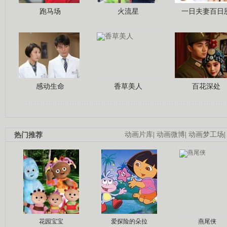
跑马场
火流星
一日夫妻百日
感动生命
香草美人
百花深处
热门推荐
动画片库
|
动画微博
|
动画梦工场
花园宝宝
爱探险的朵拉
燕尾侠