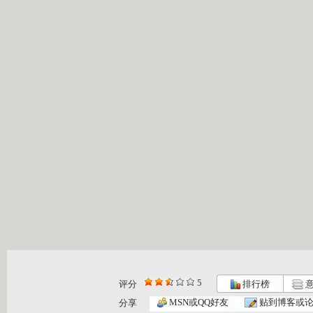
5
评分
排行榜
意
MSN或QQ好友
贴到博客或
分享