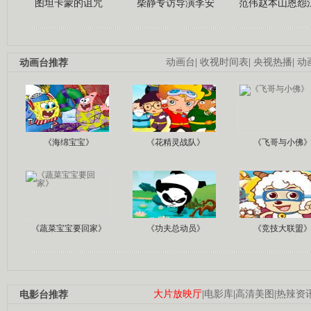
图坦卡蒙的诅咒
柴静专访导演李安
范伟赵本山恩怨
动画台推荐
动画台
|
收视时间表
|
央视热播
|
动
《海绵宝宝》
《花精灵战队》
《飞哥与小佛
《蔬菜宝宝要回家》
《功夫总动员》
《竞技大联盟
电影台推荐
大片放映厅
|
电影库
|
高清美图
|
热辣资