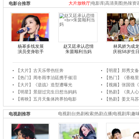
电影台推荐
大片放映厅
|
电影库
|
高清美图
|
热辣资
杨幂多线发展
赵又廷承认恋情
林凤娇为成
演员变身歌手
朱茵顺利当妈
庆祝58岁生
【大片】古天乐带伤狂奔
【明星】郑秀文备
【热门】周冬雨李治廷携手催泪
【热门】《香格里
【大片】《逆战》造型遭曝光
【视频】张国强《
【明星】景甜过完生日想当妈妈
【热剧】《美人心
【将映】五月天集体跨界拍电影
【热剧】姜文马苏
电视剧推荐
电视剧台
|
热剧检索
|
热剧点播
|
电视剧库
|
趣