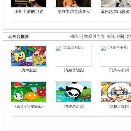
图坦卡蒙的诅咒
柴静专访导演李安
范伟赵本山恩怨
动画台推荐
动画台
|
收视时间表
|
央视热播
|
动
《海绵宝宝》
《花精灵战队》
《飞哥与小佛
《蔬菜宝宝要回家》
《功夫总动员》
《竞技大联盟