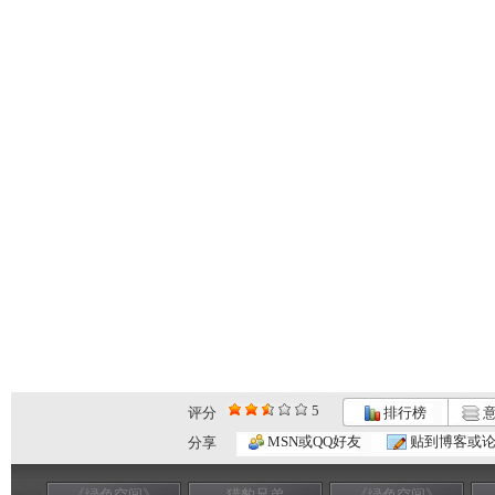
5
评分
排行榜
意
MSN或QQ好友
贴到博客或
分享
《绿色空间》
猎豹兄弟
《绿色空间》