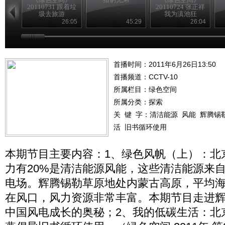
20110731 跟着垃
20110724 张正祥
圾去旅游
我为滇池狂
26:05
45:29
26:04
首播时间：2011年6月26日13:50
首播频道：
CCTV-10
所属栏目：
绿色空间
所属分类：探索
关 键 字：
清洁能源
风能
辉腾锡
活
旧书循环使用
本期节目主要内容：1、绿色风帆（上）：北
力有20%是清洁能源风能，这些清洁能源来
电场。辉腾锡勒草原地处内蒙古高原，平均海拔
在风口，风力资源非常丰富。本期节目走进
中国风电成长的奥秘；2、我的低碳生活：北