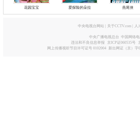
花园宝宝
爱探险的朵拉
燕尾侠
中央电视台网站
|
关于CCTV.com
|
人
中央广播电视总台 中国网络电
违法和不良信息举报
京ICP证060535号
网上传播视听节目许可证号 0102004
新出网证（京）字0