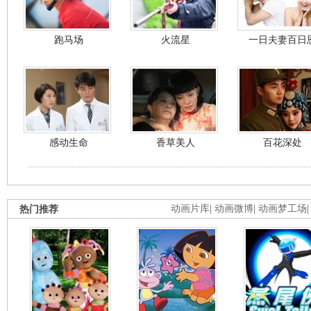
跑马场
火流星
一日夫妻百日
感动生命
香草美人
百花深处
热门推荐
动画片库
|
动画微博
|
动画梦工场