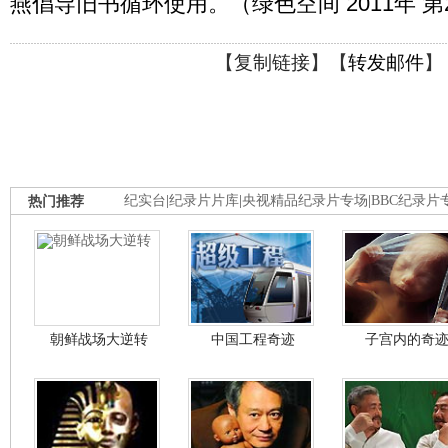
燕倡导旧书循环使用。（绿色空间 2011年 第
【
复制链接
】【
转发邮件
】
热门推荐
纪实台
|
纪录片片库
|
央视精品纪录片专场
|
BBC纪录片
朝鲜战场大逆转
中国工程奇迹
子宫内的奇