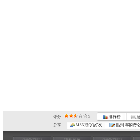
5
评分
排行榜
意
MSN或QQ好友
贴到博客或
分享
《绿色空间》
猎豹兄弟
《绿色空间》