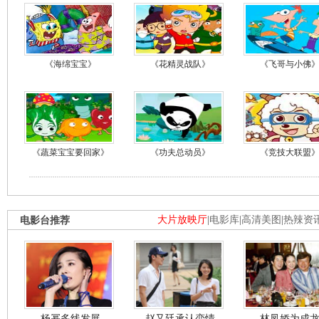
《海绵宝宝》
《花精灵战队》
《飞哥与小佛
《蔬菜宝宝要回家》
《功夫总动员》
《竞技大联盟
电影台推荐
大片放映厅
|
电影库
|
高清美图
|
热辣资
杨幂多线发展
赵又廷承认恋情
林凤娇为成