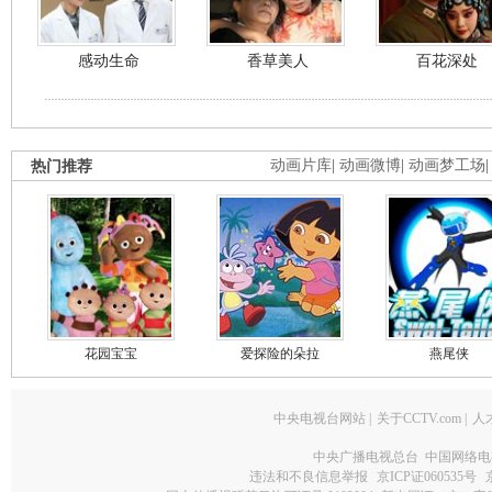
感动生命
香草美人
百花深处
热门推荐
动画片库
|
动画微博
|
动画梦工场
花园宝宝
爱探险的朵拉
燕尾侠
中央电视台网站
|
关于CCTV.com
|
人
中央广播电视总台 中国网络电
违法和不良信息举报
京ICP证060535号