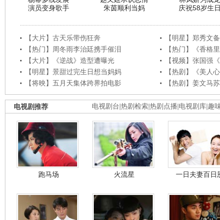
演员变身歌手
朱茵顺利当妈
庆祝58岁生
【大片】古天乐带伤狂奔
【明星】郑秀文备
【热门】周冬雨李治廷携手催泪
【热门】《香格里
【大片】《逆战》造型遭曝光
【视频】张国强《
【明星】景甜过完生日想当妈妈
【热剧】《美人心
【将映】五月天集体跨界拍电影
【热剧】姜文马苏
电视剧推荐
电视剧台
|
热剧检索
|
热剧点播
|
电视剧库
|
趣
跑马场
火流星
一日夫妻百日