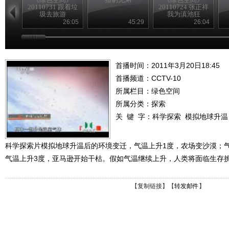
20110731 跟着垃
20110724 张正祥
圾去旅游
我为滇池狂
26:05
45:29
26:04
首播时间：2011年3月20日18:45
首播频道：
CCTV-10
所属栏目：
绿色空间
所属分类：探索
关 键 字：
科学探索
模拟地球升温
科学探索片模拟地球升温后的环境变迁，气温上升1度，农场变沙漠；
气温上升3度，亚马逊开始干枯。假如气温继续上升，人类将面临生存
【
复制链接
】【
转发邮件
】