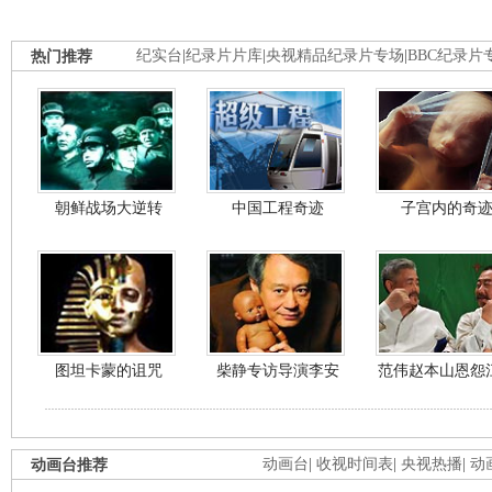
热门推荐
纪实台
|
纪录片片库
|
央视精品纪录片专场
|
BBC纪录片
朝鲜战场大逆转
中国工程奇迹
子宫内的奇
图坦卡蒙的诅咒
柴静专访导演李安
范伟赵本山恩怨
动画台推荐
动画台
|
收视时间表
|
央视热播
|
动