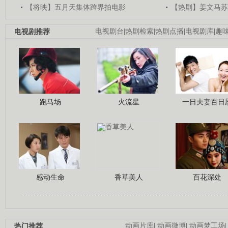
【将映】五月天集体跨界拍电影
【热剧】姜文马苏
电视剧推荐
电视剧台
|
热剧检索
|
热剧点播
|
电视剧库
|
趣
跑马场
火流星
一日夫妻百日
感动生命
香草美人
百花深处
热门推荐
动画片库
|
动画微博
|
动画梦工场