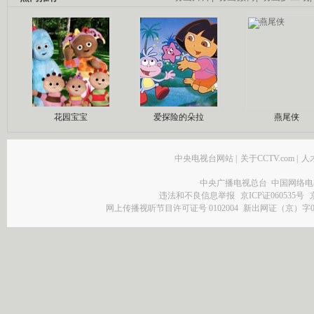
花园宝宝
爱探险的朵拉
燕尾侠
中央电视台网站
|
关于CCTV.com
|
人
中央广播电视总台 中国网络电
违法和不良信息举报
京ICP证060535号
网上传播视听节目许可证号 0102004
新出网证（京）字0