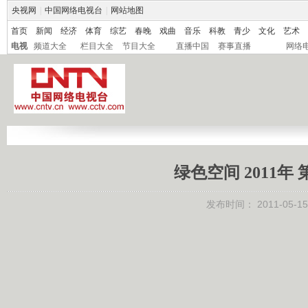
央视网
|
中国网络电视台
|
网站地图
首页
新闻
经济
体育
综艺
春晚
戏曲
音乐
科教
青少
文化
艺术
电视
频道大全
栏目大全
节目大全
直播中国
赛事直播
网络
绿色空间 2011年
发布时间：
2011-05-15