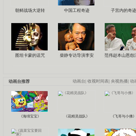
朝鲜战场大逆转
中国工程奇迹
子宫内的奇
图坦卡蒙的诅咒
柴静专访导演李安
范伟赵本山恩怨
动画台推荐
动画台
|
收视时间表
|
央视热播
|
动
《海绵宝宝》
《花精灵战队》
《飞哥与小佛