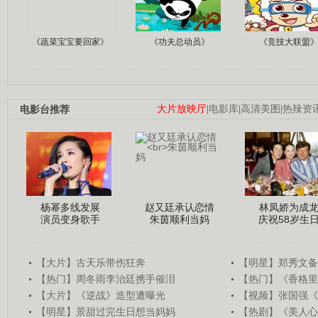
《蔬菜宝宝要回家》
《功夫总动员》
《竞技大联盟
电影台推荐
大片放映厅
|
电影库
|
高清美图
|
热辣资
杨幂多线发展
赵又廷承认恋情
林凤娇为成
演员变身歌手
朱茵顺利当妈
庆祝58岁生
【大片】古天乐带伤狂奔
【明星】郑秀文备
【热门】周冬雨李治廷携手催泪
【热门】《香格里
【大片】《逆战》造型遭曝光
【视频】张国强《
【明星】景甜过完生日想当妈妈
【热剧】《美人心