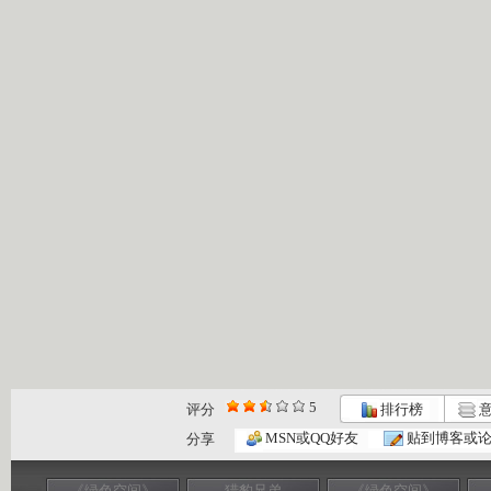
5
评分
排行榜
意
MSN或QQ好友
贴到博客或
分享
《绿色空间》
猎豹兄弟
《绿色空间》