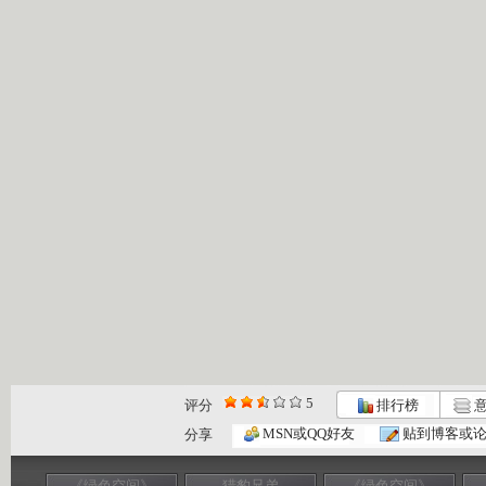
5
评分
排行榜
意
MSN或QQ好友
贴到博客或
分享
《绿色空间》
猎豹兄弟
《绿色空间》