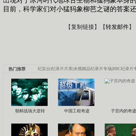
出现对于冰河时代地球古生物和猛犸象本身
目前，科学家们对小猛犸象柳芭之谜的答案
【
复制链接
】【
转发邮件
】
热门推荐
纪实台
|
纪录片片库
|
央视精品纪录片专场
|
BBC纪录片
朝鲜战场大逆转
中国工程奇迹
子宫内的奇