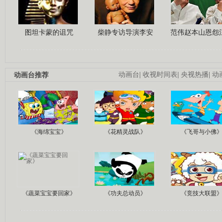
图坦卡蒙的诅咒
柴静专访导演李安
范伟赵本山恩怨
动画台推荐
动画台
|
收视时间表
|
央视热播
|
动
《海绵宝宝》
《花精灵战队》
《飞哥与小佛
《蔬菜宝宝要回家》
《功夫总动员》
《竞技大联盟