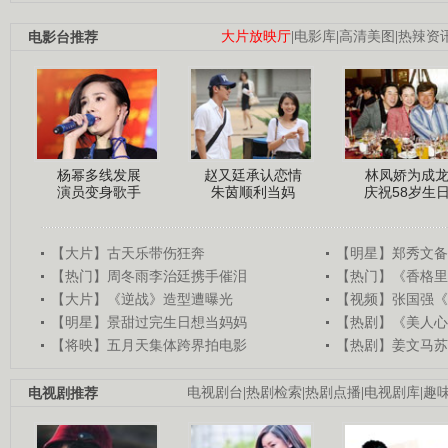
电影台推荐
大片放映厅
|
电影库
|
高清美图
|
热辣资
杨幂多线发展
赵又廷承认恋情
林凤娇为成
演员变身歌手
朱茵顺利当妈
庆祝58岁生
【大片】古天乐带伤狂奔
【明星】郑秀文备
【热门】周冬雨李治廷携手催泪
【热门】《香格里
【大片】《逆战》造型遭曝光
【视频】张国强《
【明星】景甜过完生日想当妈妈
【热剧】《美人心
【将映】五月天集体跨界拍电影
【热剧】姜文马苏
电视剧推荐
电视剧台
|
热剧检索
|
热剧点播
|
电视剧库
|
趣