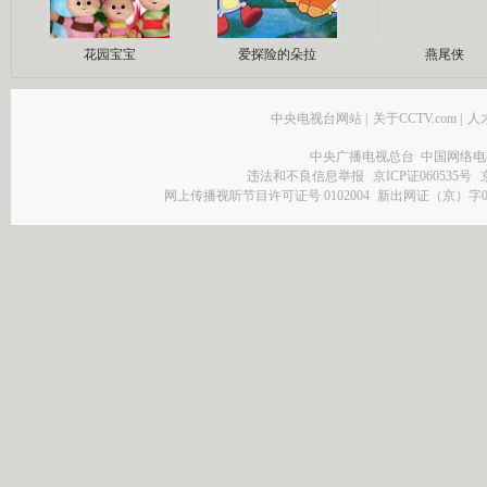
花园宝宝
爱探险的朵拉
燕尾侠
中央电视台网站
|
关于CCTV.com
|
人
中央广播电视总台 中国网络电
违法和不良信息举报
京ICP证060535号
网上传播视听节目许可证号 0102004
新出网证（京）字0