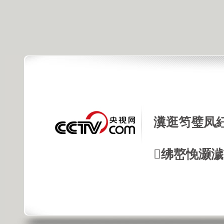
瀵逛笉璧凤
绋嶅悗灏