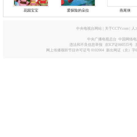
花园宝宝
爱探险的朵拉
燕尾侠
中央电视台网站
|
关于CCTV.com
|
人
中央广播电视总台 中国网络电
违法和不良信息举报
京ICP证060535号
网上传播视听节目许可证号 0102004
新出网证（京）字0