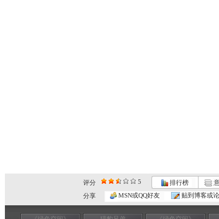
5
评分
排行榜
意
MSN或QQ好友
贴到博客或
分享
《绿色空间》
猎豹兄弟
《绿色空间》