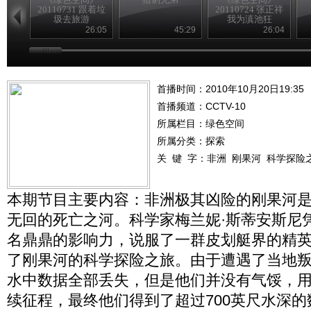
20110731 跟着垃
20110724 张正祥
圾去旅游
我为滇池狂
26:05
45:29
26:04
首播时间：2010年10月20日19:35
首播频道：
CCTV-10
所属栏目：
绿色空间
所属分类：探索
关 键 字：
非洲
刚果河
科学探险
本期节目主要内容：非洲极其凶险的刚果河
无回的死亡之河。科学家梅兰妮·斯蒂安斯尼
名鼎鼎的影响力，说服了一群皮划艇界的精
了刚果河的科学探险之旅。由于遭遇了当地
水中数据全部丢失，但是他们并没有气馁，
续征程，最终他们得到了超过700英尺水深