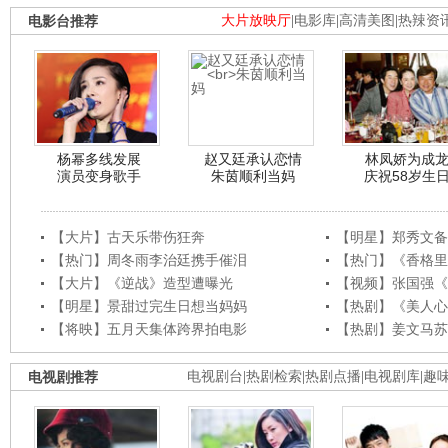
电影台推荐
大片放映厅
|
电影库
|
高清美图
|
热辣资
杨幂多线发展
赵又廷承认恋情
林凤娇为成
演员变身歌手
朱茵顺利当妈
庆祝58岁生
【大片】古天乐带伤狂奔
【明星】郑秀文备
【热门】周冬雨李治廷携手催泪
【热门】《香格里
【大片】《逆战》造型遭曝光
【视频】张国强《
【明星】景甜过完生日想当妈妈
【热剧】《美人心
【将映】五月天集体跨界拍电影
【热剧】姜文马苏
电视剧推荐
电视剧台
|
热剧检索
|
热剧点播
|
电视剧库
|
趣