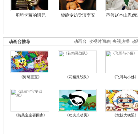
图坦卡蒙的诅咒
柴静专访导演李安
范伟赵本山恩怨
动画台推荐
动画台
|
收视时间表
|
央视热播
|
动
《海绵宝宝》
《花精灵战队》
《飞哥与小佛
《蔬菜宝宝要回家》
《功夫总动员》
《竞技大联盟