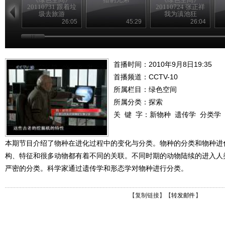
20110731 跟着垃
20110724 张正祥
圾去旅游
我为滇池狂
26:05
45:29
26:04
首播时间：2010年9月8日19:35
首播频道：
CCTV-10
所属栏目：
绿色空间
所属分类：探索
关 键 字：
新物种
遗传学
分类学
本期节目介绍了物种在进化过程中的变化与分类。物种的分类和物种进
构、特征和很多动物都有着不同的关联。不同时期的动物陆续的进入人
严密的分类。科学家通过遗传学和形态学对物种进行分类。
【
复制链接
】【
转发邮件
】