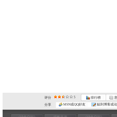
5
评分
排行榜
意
MSN或QQ好友
贴到博客或
分享
《绿色空间》
猎豹兄弟
《绿色空间》