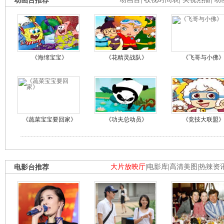
动画台推荐
《海绵宝宝》
《花精灵战队》
《飞哥与小佛
《蔬菜宝宝要回家》
《功夫总动员》
《竞技大联盟
电影台推荐
大片放映厅
|
电影库
|
高清美图
|
热辣资