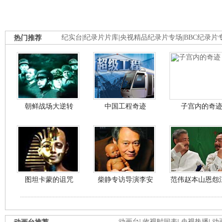
热门推荐
纪实台
|
纪录片片库
|
央视精品纪录片专场
|
BBC纪录片
朝鲜战场大逆转
中国工程奇迹
子宫内的奇
图坦卡蒙的诅咒
柴静专访导演李安
范伟赵本山恩怨
动画台
|
收视时间表
|
央视热播
|
动