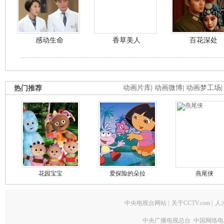
感动生命
香草美人
百花深处
热门推荐
动画片库
|
动画微博
|
动画梦工场
花园宝宝
爱探险的朵拉
燕尾侠
中央电视台网站
|
关于CCTV.com
|
人
中央广播电视总台 中国网络电