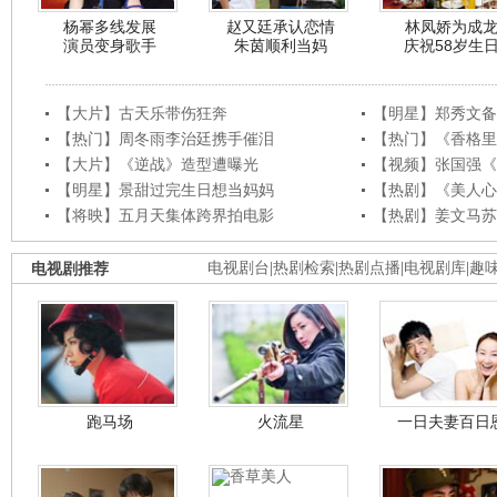
杨幂多线发展
赵又廷承认恋情
林凤娇为成
演员变身歌手
朱茵顺利当妈
庆祝58岁生
【大片】古天乐带伤狂奔
【明星】郑秀文备
【热门】周冬雨李治廷携手催泪
【热门】《香格里
【大片】《逆战》造型遭曝光
【视频】张国强《
【明星】景甜过完生日想当妈妈
【热剧】《美人心
【将映】五月天集体跨界拍电影
【热剧】姜文马苏
电视剧推荐
电视剧台
|
热剧检索
|
热剧点播
|
电视剧库
|
趣
跑马场
火流星
一日夫妻百日