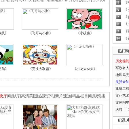
《
5
《
6
《
7
《
8
《
9
战队》
《飞哥与小佛》
《小破孩》
《
10
热门
历史秘
军政名
动员》
《竞技大联盟》
《小龙大功夫》
地理风
灵异未
建筑工
文化艺
映厅
|
电影库
|
高清美图
|
热辣资讯
|
新片速递
|
精品栏目
|
电影滚播
文体明
庆典
纪录