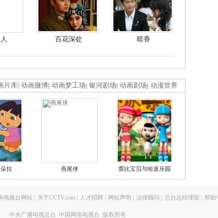
美人
百花深处
暗香
画片库
|
动画微博
|
动画梦工场
|
银河剧场
|
动画剧场
|
动漫世界
的朵拉
燕尾侠
蕾比宝贝与哈派乐园
央电视台网站
|
关于CCTV.com
|
人才招聘
|
网站声明
|
法律顾问
|
总台总经理室
|
帮助
中央广播电视总台 中国网络电视台 版权所有