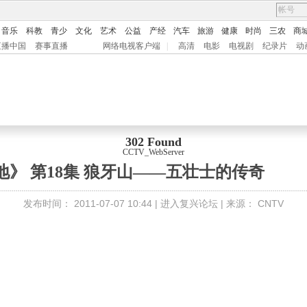
音乐
科教
青少
文化
艺术
公益
产经
汽车
旅游
健康
时尚
三农
商
直播中国
赛事直播
网络电视客户端
|
高清
电影
电视剧
纪录片
动
302 Found
CCTV_WebServer
》 第18集 狼牙山——五壮士的传奇
发布时间：
2011-07-07 10:44 |
进入复兴论坛
| 来源：
CNTV