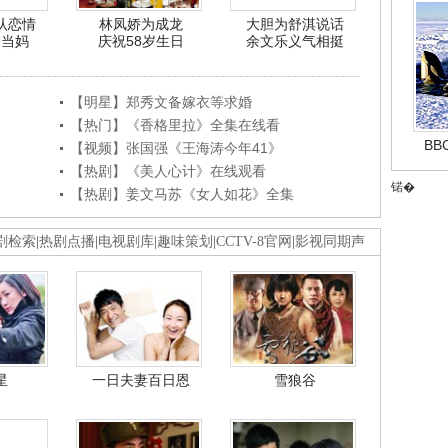
认恋情
林凤娇为成龙
大胆为舒淇说话
利当妈
庆祝58岁生日
余文乐义气相挺
【明星】郑秀文备嫁衣等求婚
【热门】《香格里拉》全集在线看
B
【视频】张国强《王海涛今年41》
【热剧】《美人心计》在线观看
锘�
【热剧】姜文马苏《女人如花》全集
剧检索
|
热剧点播
|
电视剧库
|
趣味策划
|
CCTV-8官网
|
影视同期声
星
一日夫妻百日恩
雪狼谷