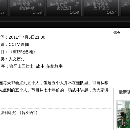
——
第3集 瑞金——红
第4集 南昌——历
第5集 海陆丰——
第
都的奉献
史的选择
为了理想
:57
14:58
14:58
14:57
锘�
间：2011年7月6日21:30
频道：
CCTV-新闻
栏目：
《重访纪念地》
分类：人文历史
 字：
狼牙山五壮士
战斗
传统故事
连每天都会点到五个人，但这五个人并不在连队里。可自从狼
先点到的五个人。节目从七十年前的一场战斗讲起，为大家讲
最新
【
复制链接
】【
转发邮件
】