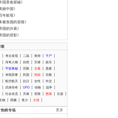
中国美食探秘》
美丽中国》
百年航母》
未被发掘的皇陵》
帝国的兴衰》
帝国的背影》
标签
闻
考古发现
二战
将帅
干尸
人
传奇人物
自然
灾难
娱乐
光
宇宙奥秘
宫殿
古墓
悬案
知
奇闻异事
民国
刑侦
宗教
程
航空航天
抗日
女性
外交
术
武侠传奇
UFO
动物
战争
星
社会名流
灾难
皇陵
慈禧
古迹
文物
西藏
青少
大清
片热映专场
更多