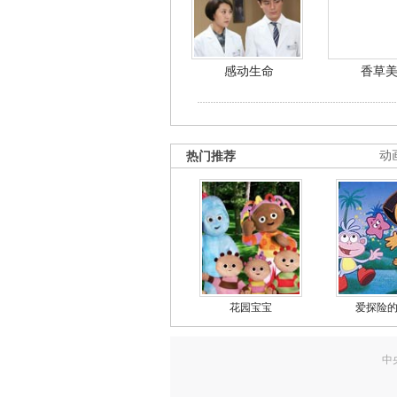
感动生命
香草
热门推荐
动
花园宝宝
爱探险
中