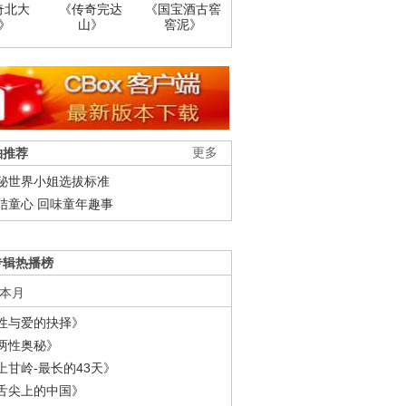
奇北大
《传奇完达
《国宝酒古窖
》
山》
窖泥》
柚推荐
更多
秘世界小姐选拔标准
结童心 回味童年趣事
专辑热播榜
本月
性与爱的抉择》
两性奥秘》
上甘岭-最长的43天》
舌尖上的中国》