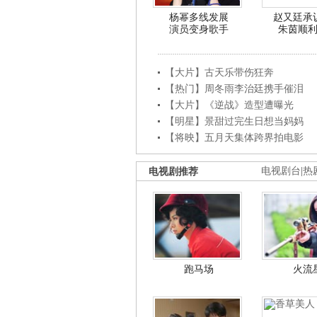
杨幂多线发展
赵又廷承
演员变身歌手
朱茵顺
【大片】古天乐带伤狂奔
【热门】周冬雨李治廷携手催泪
【大片】《逆战》造型遭曝光
【明星】景甜过完生日想当妈妈
【将映】五月天集体跨界拍电影
电视剧推荐
电视剧台
|
热
跑马场
火流