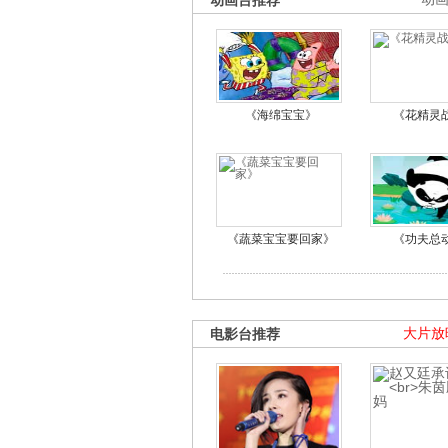
动画台推荐
《海绵宝宝》
《花精灵
《蔬菜宝宝要回家》
《功夫总
电影台推荐
大片放