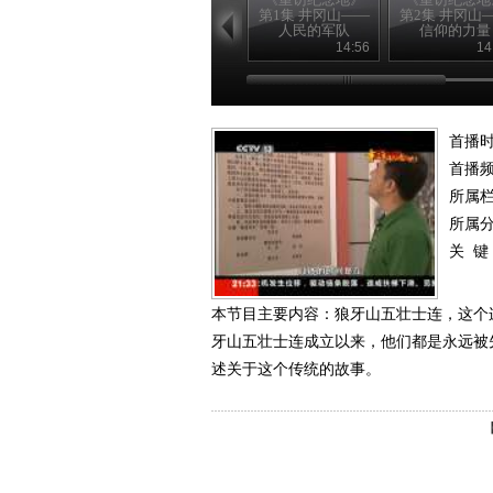
第1集 井冈山——
第2集 井冈山
人民的军队
信仰的力量
14:56
14
首播时
首播
所属
所属
关 键
本节目主要内容：狼牙山五壮士连，这个
牙山五壮士连成立以来，他们都是永远被
述关于这个传统的故事。