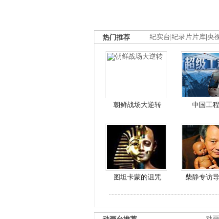
热门推荐
纪实台
|
纪录片片库
|
央
朝鲜战场大逆转
中国工
图坦卡蒙的诅咒
柴静专访
动