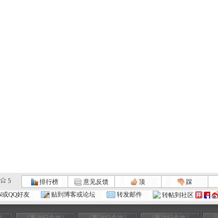
5
排行榜
意见反馈
顶
踩
N或QQ好友
贴到博客或论坛
转发邮件
转帖到社区
》
《重访纪念地》
《重访纪念地》
《重访纪念地》
《