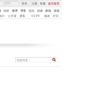
登录
注册
客服
设为首页
城
社区
微博
博客
论坛
访谈
邮箱
游戏
画片
公开课
播客
|
CCTV
频道
栏目