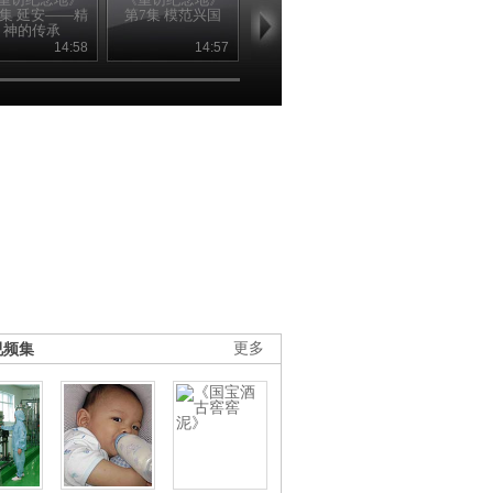
6集 延安——精
第7集 模范兴国
第8集 遵义——转
第9集 沂蒙—
神的传承
折之城
嫂情深
14:58
14:57
14:57
14
视频集
更多