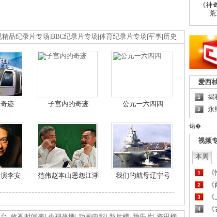
《神
荒
视精品纪录片专场
|
BBC纪录片专场
|
体育纪录片专场
|
军事
|
历史
爱西
揭
1
程奇迹
子宫内的奇迹
公元一六四四
永
2
锘�
视频
本周
《
1
导演李安
范伟赵本山恩怨江湖
我们的航母辽宁号
《
2
《
3
《
4
画台
|
收视时间表
|
央视热播
|
动画电影
|
新片榜
|
预告片
|
资讯榜