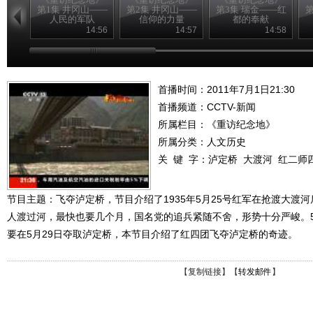
第1集 井冈山——
第2集 井冈山——
第3集 瑞金——红
第
人民的军队
信仰的力量
都的奉献
14:56
14:57
14:58
首播时间：2011年7月1日21:30
首播频道：
CCTV-新闻
所属栏目：
《重访纪念地》
所属分类：人文历史
关 键 字：
泸定桥
大渡河
红二师
节目主题：飞夺泸定桥，节目介绍了1935年5月25号红军在抢渡大渡
人渡过河，最快也要几个月，国名党的追兵紧随不舍，形势十分严峻。5
要在5月29日夺取泸定桥，本节目介绍了红四团飞夺泸定桥的奇迹。
【
复制链接
】【
转发邮件
】