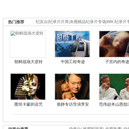
热门推荐
纪实台
|
纪录片片库
|
央视精品纪录片专场
|
BBC纪录片
朝鲜战场大逆转
中国工程奇迹
子宫内的奇
图坦卡蒙的诅咒
柴静专访导演李安
范伟赵本山恩怨
动画台
|
收视时间表
|
央视热播
|
动