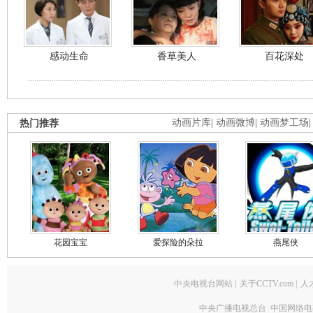
感动生命
香草美人
百花深处
热门推荐
动画片库
|
动画微博
|
动画梦工场
花园宝宝
爱探险的朵拉
燕尾侠
中央电视台网站
|
关于CCTV.com
|
人
中央广播电视总台 中国网络电