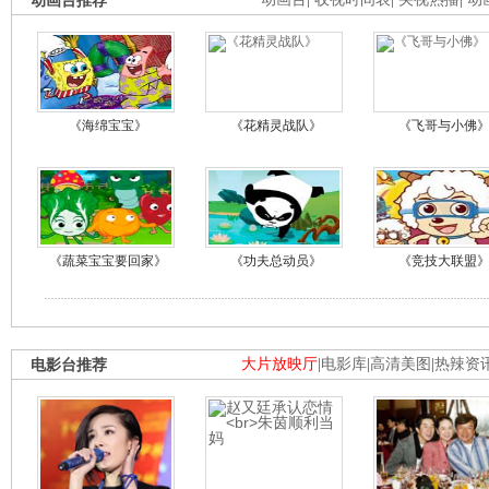
动画台推荐
《海绵宝宝》
《花精灵战队》
《飞哥与小佛
《蔬菜宝宝要回家》
《功夫总动员》
《竞技大联盟
电影台推荐
大片放映厅
|
电影库
|
高清美图
|
热辣资