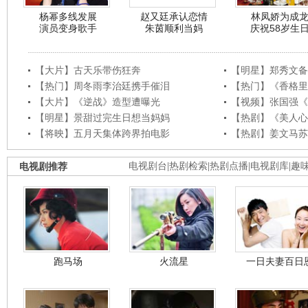
杨幂多线发展
赵又廷承认恋情
林凤娇为成
演员变身歌手
朱茵顺利当妈
庆祝58岁生
【大片】古天乐带伤狂奔
【明星】郑秀文备
【热门】周冬雨李治廷携手催泪
【热门】《香格里
【大片】《逆战》造型遭曝光
【视频】张国强《
【明星】景甜过完生日想当妈妈
【热剧】《美人心
【将映】五月天集体跨界拍电影
【热剧】姜文马苏
电视剧推荐
电视剧台
|
热剧检索
|
热剧点播
|
电视剧库
|
趣
跑马场
火流星
一日夫妻百日