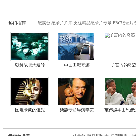
热门推荐
纪实台
|
纪录片片库
|
央视精品纪录片专场
|
BBC纪录片
朝鲜战场大逆转
中国工程奇迹
子宫内的奇
图坦卡蒙的诅咒
柴静专访导演李安
范伟赵本山恩怨
动画台
|
收视时间表
|
央视热播
|
动