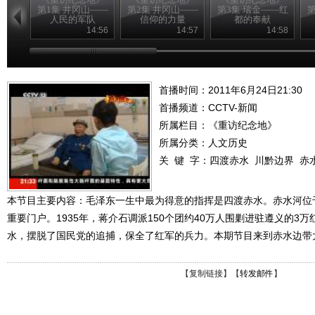
第1集 井冈山——
第2集 井冈山——
第3集 瑞金——红
第
人民的军队
信仰的力量
都的奉献
14:56
14:57
14:58
首播时间：2011年6月24日21:30
首播频道：
CCTV-新闻
所属栏目：
《重访纪念地》
所属分类：人文历史
关 键 字：
四渡赤水
川黔边界
赤
本节目主要内容：毛泽东一生中最为得意的指挥是四渡赤水。赤水河位
重要门户。1935年，蒋介石调派150个团约40万人围剿进驻遵义的3
水，摆脱了国民党的追捕，保全了红军的兵力。本期节目来到赤水边带
【
复制链接
】【
转发邮件
】