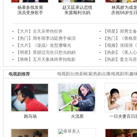
杨幂多线发展
赵又廷承认恋情
林凤娇为成
演员变身歌手
朱茵顺利当妈
庆祝58岁生
【大片】古天乐带伤狂奔
【明星】郑秀文备
【热门】周冬雨李治廷携手催泪
【热门】《香格里
【大片】《逆战》造型遭曝光
【视频】张国强《
【明星】景甜过完生日想当妈妈
【热剧】《美人心
【将映】五月天集体跨界拍电影
【热剧】姜文马苏
电视剧推荐
电视剧台
|
热剧检索
|
热剧点播
|
电视剧库
|
趣
跑马场
火流星
一日夫妻百日