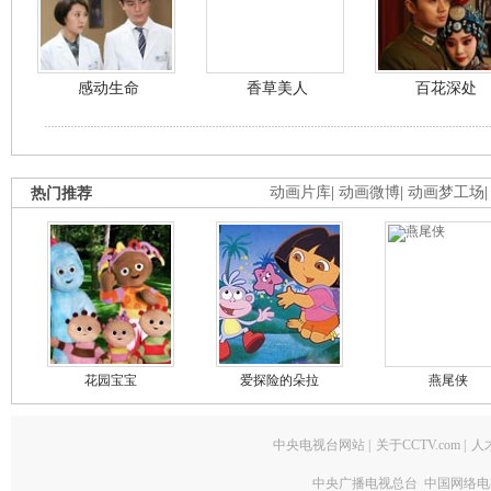
感动生命
香草美人
百花深处
热门推荐
动画片库
|
动画微博
|
动画梦工场
花园宝宝
爱探险的朵拉
燕尾侠
中央电视台网站
|
关于CCTV.com
|
人
中央广播电视总台 中国网络电