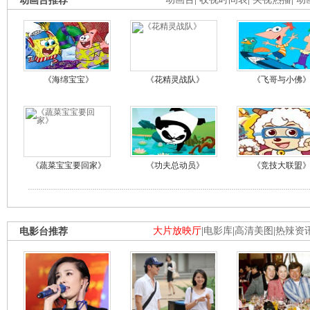
动画台推荐
《海绵宝宝》
《花精灵战队》
《飞哥与小佛
《蔬菜宝宝要回家》
《功夫总动员》
《竞技大联盟
电影台推荐
大片放映厅
|
电影库
|
高清美图
|
热辣资